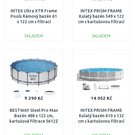
INTEX Ultra XTR Frame
INTEX PRISM FRAME
Pools Rámový bazén 61
Kulatý bazén 549 x 122
x 122 cm s filtrací
cm s kartušovou filtrací
26334NP
220-240V 26732NP
SKLADEM
SKLADEM
DO KOŠÍKU
DO KOŠÍKU
Porovnat
Porovnat
9 290 Kč
14 052 Kč
BESTWAY Steel Pro Max
INTEX PRISM FRAME
Bazén 488 x 122 cm,
Kulatý bazén 610 x 132
kartušová filtrace 5612Z
cm s kartušovou filtrací
220-240V 26756NP