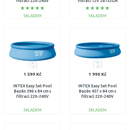
filtrací 220-240V
filtrací 12V 28132GN
28132NP
SKLADEM
SKLADEM
DO KOŠÍKU
DO KOŠÍKU
Porovnat
Porovnat
1 599 Kč
1 990 Kč
INTEX Easy Set Pool
INTEX Easy Set Pool
Bazén 396 x 84 cm s
Bazén 457 x 84 cm s
filtrací 220-240V
filtrací 220-240V
28142NP
28158NP
SKLADEM
SKLADEM
DO KOŠÍKU
DO KOŠÍKU