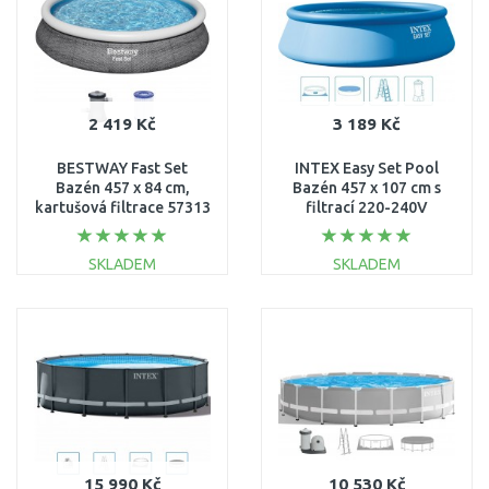
2 419 Kč
3 189 Kč
BESTWAY Fast Set
INTEX Easy Set Pool
Bazén 457 x 84 cm,
Bazén 457 x 107 cm s
kartušová filtrace 57313
filtrací 220-240V
26166NP
SKLADEM
SKLADEM
DO KOŠÍKU
DO KOŠÍKU
Porovnat
Porovnat
15 990 Kč
10 530 Kč