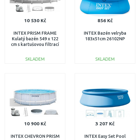
10 530 Kč
856 Kč
INTEX PRISM FRAME
INTEX Bazén velryba
Kulatý bazén 549 x 122
183x51cm 26102NP
cm s kartušovou filtrací
12V 26732GN
SKLADEM
SKLADEM
DO KOŠÍKU
DO KOŠÍKU
Porovnat
Porovnat
10 900 Kč
3 207 Kč
INTEX CHEVRON PRISM
INTEX Easy Set Pool