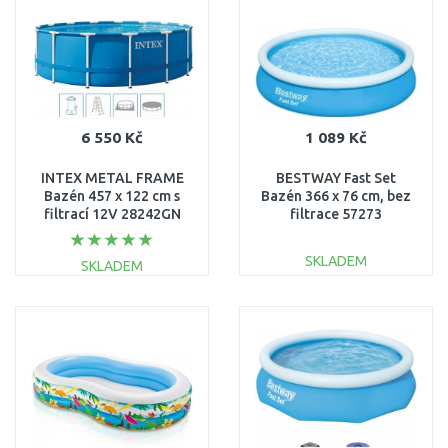
Porovnat
Porovnat
6 550 Kč
1 089 Kč
INTEX METAL FRAME
BESTWAY Fast Set
Bazén 457 x 122 cm s
Bazén 366 x 76 cm, bez
filtrací 12V 28242GN
filtrace 57273
SKLADEM
SKLADEM
DO KOŠÍKU
DO KOŠÍKU
Porovnat
Porovnat