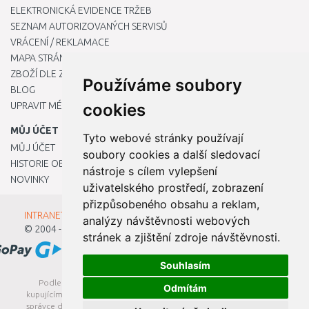
ELEKTRONICKÁ EVIDENCE TRŽEB
SEZNAM AUTORIZOVANÝCH SERVISŮ
VRÁCENÍ / REKLAMACE
MAPA STRÁNKY
ZBOŽÍ DLE ZNAČEK
Používáme soubory
BLOG
UPRAVIT MÉ PŘEDVOLBY COOKIES
cookies
MŮJ ÚČET
Tyto webové stránky používají
MŮJ ÚČET
soubory cookies a další sledovací
HISTORIE OBJEDNÁVEK
nástroje s cílem vylepšení
NOVINKY
uživatelského prostředí, zobrazení
přizpůsobeného obsahu a reklam,
INTRANET - Přihlášení pro zaměstnance
analýzy návštěvnosti webových
© 2004 - 2026
Kamody s.r.o.
stránek a zjištění zdroje návštěvnosti.
Souhlasím
Podle zákona o evidenci tržeb je prodávající povinen vystavit
Odmítám
kupujícímu účtenku. Zároveň je povinen zaevidovat přijatou tržbu u
správce daně online; v případě technického výpadku pak nejpozději