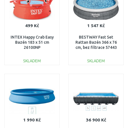
499 Kč
1 547 Kč
INTEX Happy Crab Easy
BESTWAY Fast Set
Bazén 183 x 51 cm
Rattan Bazén 366 x 76
26100NP
cm, bez filtrace 57443
SKLADEM
SKLADEM
DO KOŠÍKU
DO KOŠÍKU
Porovnat
Porovnat
1 990 Kč
36 900 Kč