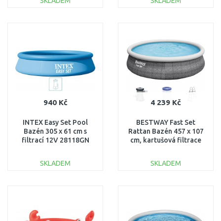
SKLADEM
SKLADEM
DO KOŠÍKU
DO KOŠÍKU
Porovnat
Porovnat
940 Kč
4 239 Kč
INTEX Easy Set Pool
BESTWAY Fast Set
Bazén 305 x 61 cm s
Rattan Bazén 457 x 107
filtrací 12V 28118GN
cm, kartušová filtrace
57372
SKLADEM
SKLADEM
DO KOŠÍKU
DO KOŠÍKU
Porovnat
Porovnat