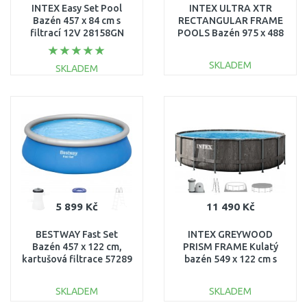
INTEX Easy Set Pool
INTEX ULTRA XTR
Bazén 457 x 84 cm s
RECTANGULAR FRAME
filtrací 12V 28158GN
POOLS Bazén 975 x 488
x132cm s pískovou
filtrací 26378NP
SKLADEM
SKLADEM
DO KOŠÍKU
DO KOŠÍKU
Porovnat
Porovnat
5 899 Kč
11 490 Kč
BESTWAY Fast Set
INTEX GREYWOOD
Bazén 457 x 122 cm,
PRISM FRAME Kulatý
kartušová filtrace 57289
bazén 549 x 122 cm s
kartušovou filtrací 220-
240V 26744NP
SKLADEM
SKLADEM