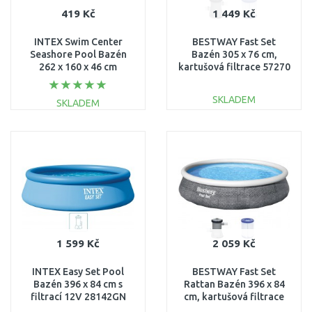
419 Kč
1 449 Kč
INTEX Swim Center
BESTWAY Fast Set
Seashore Pool Bazén
Bazén 305 x 76 cm,
262 x 160 x 46 cm
kartušová filtrace 57270
56490NP
SKLADEM
SKLADEM
DO KOŠÍKU
DO KOŠÍKU
Porovnat
Porovnat
1 599 Kč
2 059 Kč
INTEX Easy Set Pool
BESTWAY Fast Set
Bazén 396 x 84 cm s
Rattan Bazén 396 x 84
filtrací 12V 28142GN
cm, kartušová filtrace
57376