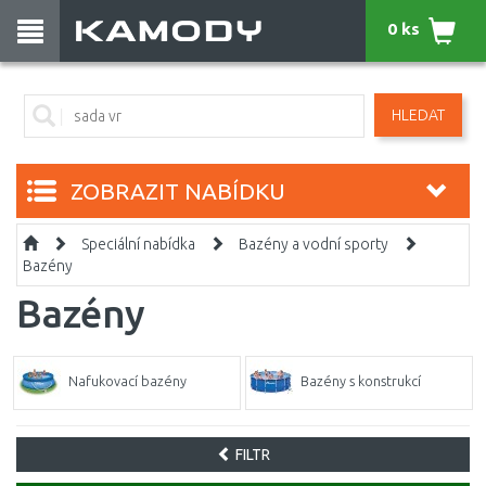
0 ks
HLEDAT
ZOBRAZIT NABÍDKU
Speciální nabídka
Bazény a vodní sporty
Bazény
Bazény
Nafukovací bazény
Bazény s konstrukcí
FILTR