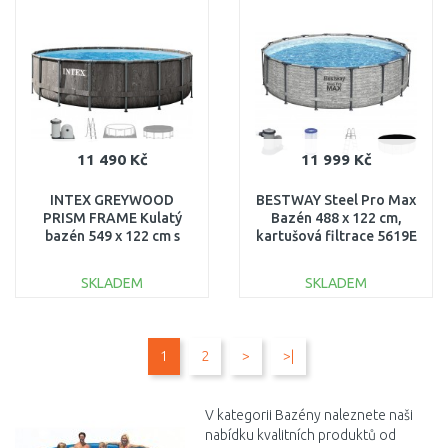
Porovnat
Porovnat
11 490 Kč
11 999 Kč
INTEX GREYWOOD
BESTWAY Steel Pro Max
PRISM FRAME Kulatý
Bazén 488 x 122 cm,
bazén 549 x 122 cm s
kartušová filtrace 5619E
kartušovou filtrací 12V
26744GN
SKLADEM
SKLADEM
DO KOŠÍKU
DO KOŠÍKU
1
2
>
>|
Porovnat
Porovnat
V kategorii Bazény naleznete naši
nabídku kvalitních produktů od