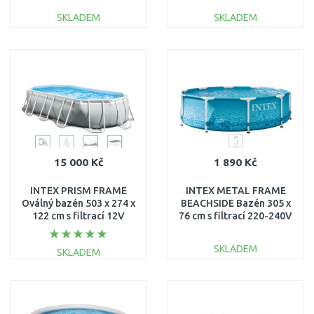
SKLADEM
SKLADEM
DO KOŠÍKU
DO KOŠÍKU
Porovnat
Porovnat
15 000 Kč
1 890 Kč
INTEX PRISM FRAME
INTEX METAL FRAME
Oválný bazén 503 x 274 x
BEACHSIDE Bazén 305 x
122 cm s filtrací 12V
76 cm s filtrací 220-240V
26796GN
28208NP
SKLADEM
SKLADEM
DO KOŠÍKU
DO KOŠÍKU
Porovnat
Porovnat