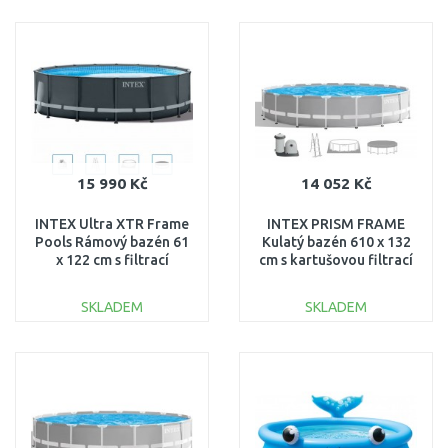
DO KOŠÍKU
DO KOŠÍKU
Porovnat
Porovnat
15 990 Kč
14 052 Kč
INTEX Ultra XTR Frame
INTEX PRISM FRAME
Pools Rámový bazén 61
Kulatý bazén 610 x 132
x 122 cm s filtrací
cm s kartušovou filtrací
26334GN
12V 26756GN
SKLADEM
SKLADEM
DO KOŠÍKU
DO KOŠÍKU
Porovnat
Porovnat