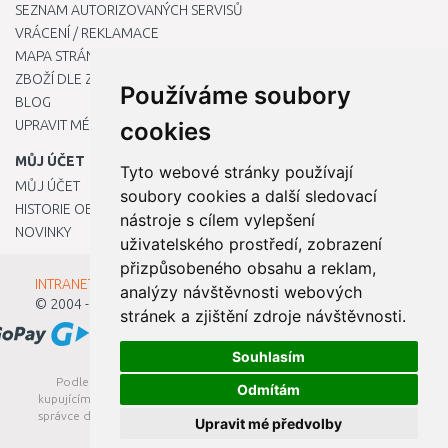
SEZNAM AUTORIZOVANÝCH SERVISŮ
VRÁCENÍ / REKLAMACE
MAPA STRÁNKY
ZBOŽÍ DLE ZNAČEK
Používáme soubory
BLOG
UPRAVIT MÉ PŘEDVOLBY COOKIES
cookies
MŮJ ÚČET
Tyto webové stránky používají
MŮJ ÚČET
soubory cookies a další sledovací
HISTORIE OBJEDNÁVEK
nástroje s cílem vylepšení
NOVINKY
uživatelského prostředí, zobrazení
přizpůsobeného obsahu a reklam,
INTRANET - Přihlášení pro zaměstnance
analýzy návštěvnosti webových
© 2004 - 2026
Kamody s.r.o.
stránek a zjištění zdroje návštěvnosti.
Souhlasím
Podle zákona o evidenci tržeb je prodávající povinen vystavit
Odmítám
kupujícímu účtenku. Zároveň je povinen zaevidovat přijatou tržbu u
správce daně online; v případě technického výpadku pak nejpozději
Upravit mé předvolby
do 48 hodin.