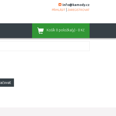
info@kamody.cz
|
PŘIHLÁSIT
ZAREGISTROVAT
Košík
0 položka(y) - 0 Kč
račovat