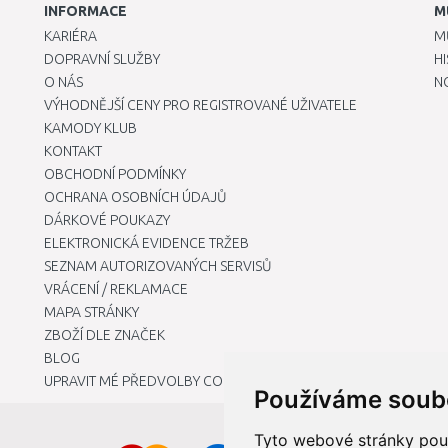
INFORMACE
M
KARIÉRA
M
DOPRAVNÍ SLUŽBY
H
O NÁS
N
VÝHODNĚJŠÍ CENY PRO REGISTROVANÉ UŽIVATELE
KAMODY KLUB
KONTAKT
OBCHODNÍ PODMÍNKY
OCHRANA OSOBNÍCH ÚDAJŮ
DÁRKOVÉ POUKAZY
ELEKTRONICKÁ EVIDENCE TRŽEB
SEZNAM AUTORIZOVANÝCH SERVISŮ
VRÁCENÍ / REKLAMACE
MAPA STRÁNKY
ZBOŽÍ DLE ZNAČEK
BLOG
UPRAVIT MÉ PŘEDVOLBY COOKIES
Používáme soub
Tyto webové stránky použí