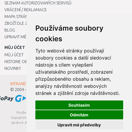
SEZNAM AUTORIZOVANÝCH SERVISŮ
VRÁCENÍ / REKLAMACE
MAPA STRÁNKY
ZBOŽÍ DLE ZNAČEK
Používáme soubory
BLOG
UPRAVIT MÉ PŘEDVOLBY COOKIES
cookies
MŮJ ÚČET
Tyto webové stránky používají
MŮJ ÚČET
soubory cookies a další sledovací
HISTORIE OBJEDNÁVEK
nástroje s cílem vylepšení
NOVINKY
uživatelského prostředí, zobrazení
přizpůsobeného obsahu a reklam,
INTRANET - Přihlášení pro zaměstnance
analýzy návštěvnosti webových
© 2004 - 2026
Kamody s.r.o.
stránek a zjištění zdroje návštěvnosti.
Souhlasím
Podle zákona o evidenci tržeb je prodávající povinen vystavit
Odmítám
kupujícímu účtenku. Zároveň je povinen zaevidovat přijatou tržbu u
správce daně online; v případě technického výpadku pak nejpozději
Upravit mé předvolby
do 48 hodin.