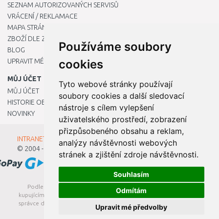
SEZNAM AUTORIZOVANÝCH SERVISŮ
VRÁCENÍ / REKLAMACE
MAPA STRÁNKY
ZBOŽÍ DLE ZNAČEK
Používáme soubory
BLOG
UPRAVIT MÉ PŘEDVOLBY COOKIES
cookies
MŮJ ÚČET
Tyto webové stránky používají
MŮJ ÚČET
soubory cookies a další sledovací
HISTORIE OBJEDNÁVEK
nástroje s cílem vylepšení
NOVINKY
uživatelského prostředí, zobrazení
přizpůsobeného obsahu a reklam,
INTRANET - Přihlášení pro zaměstnance
analýzy návštěvnosti webových
© 2004 - 2026
Kamody s.r.o.
stránek a zjištění zdroje návštěvnosti.
Souhlasím
Podle zákona o evidenci tržeb je prodávající povinen vystavit
Odmítám
kupujícímu účtenku. Zároveň je povinen zaevidovat přijatou tržbu u
správce daně online; v případě technického výpadku pak nejpozději
Upravit mé předvolby
do 48 hodin.