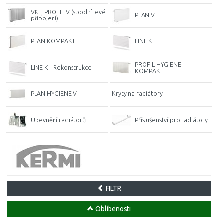
VKL, PROFIL V (spodní levé
PLAN V
připojení)
PLAN KOMPAKT
LINE K
PROFIL HYGIENE
LINE K - Rekonstrukce
KOMPAKT
PLAN HYGIENE V
Kryty na radiátory
Upevnění radiátorů
Příslušenství pro radiátory
FILTR
Oblíbenosti