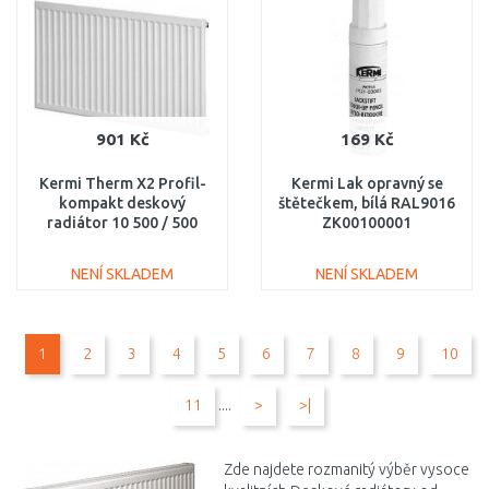
Porovnat
Porovnat
901 Kč
169 Kč
Kermi Therm X2 Profil-
Kermi Lak opravný se
kompakt deskový
štětečkem, bílá RAL9016
radiátor 10 500 / 500
ZK00100001
FK0100505
NENÍ SKLADEM
NENÍ SKLADEM
DO KOŠÍKU
DO KOŠÍKU
1
2
3
4
5
6
7
8
9
10
Porovnat
Porovnat
11
....
>
>|
Zde najdete rozmanitý výběr vysoce