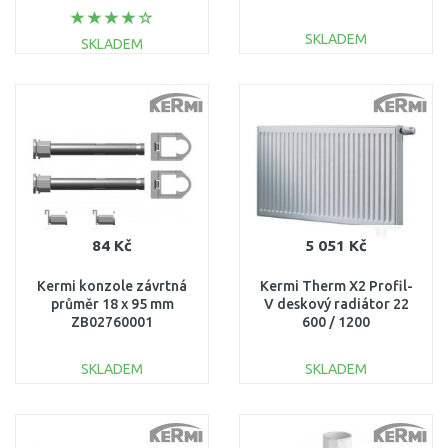
FTV220601001R1K
FK0220609
SKLADEM
SKLADEM
DO KOŠÍKU
DO KOŠÍKU
Porovnat
Porovnat
84 Kč
5 051 Kč
Kermi konzole závrtná
Kermi Therm X2 Profil-
průměr 18 x 95 mm
V deskový radiátor 22
ZB02760001
600 / 1200
FTV220601201R1K
SKLADEM
SKLADEM
DO KOŠÍKU
DO KOŠÍKU