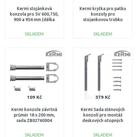
Kermi stojánková
Kermi krytka pro patku
konzola pro SV 600,750,
konzoly pro
900 a 954 mm (délka
stojankovou trubku
trubky 760mm)
ZB00290001
ZB01380002
SKLADEM
SKLADEM
DO KOŠÍKU
DO KOŠÍKU
Porovnat
Porovnat
109 Kč
379 Kč
Kermi konzole závrtná
Kermi Sada stěnových
průměr 18 x 200 mm,
konzolí pro montáž
sada ZB02760004
deskových otopných
těles Profil typ 12, 22 a
33, výška 600 mm
SKLADEM
SKLADEM