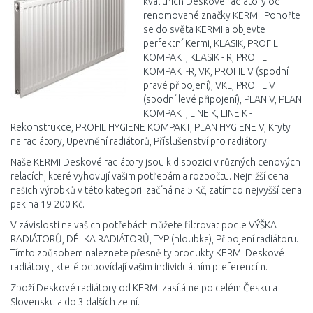
kvalitních Deskové radiátory od
renomované značky KERMI. Ponořte
se do světa KERMI a objevte
perfektní Kermi, KLASIK, PROFIL
KOMPAKT, KLASIK - R, PROFIL
KOMPAKT-R, VK, PROFIL V (spodní
pravé připojení), VKL, PROFIL V
(spodní levé připojení), PLAN V, PLAN
KOMPAKT, LINE K, LINE K -
Rekonstrukce, PROFIL HYGIENE KOMPAKT, PLAN HYGIENE V, Kryty
na radiátory, Upevnění radiátorů, Příslušenství pro radiátory.
Naše KERMI Deskové radiátory jsou k dispozici v různých cenových
relacích, které vyhovují vašim potřebám a rozpočtu. Nejnižší cena
našich výrobků v této kategorii začíná na 5 Kč, zatímco nejvyšší cena
pak na 19 200 Kč.
V závislosti na vašich potřebách můžete filtrovat podle VÝŠKA
RADIÁTORŮ, DÉLKA RADIÁTORŮ, TYP (hloubka), Připojení radiátoru.
Tímto způsobem naleznete přesně ty produkty KERMI Deskové
radiátory , které odpovídají vašim individuálním preferencím.
Zboží Deskové radiátory od KERMI zasíláme po celém Česku a
Slovensku a do 3 dalších zemí.