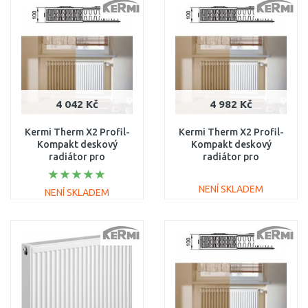
Porovnat
Porovnat
4 042 Kč
4 982 Kč
Kermi Therm X2 Profil-
Kermi Therm X2 Profil-
Kompakt deskový
Kompakt deskový
radiátor pro
radiátor pro
rekonstrukce 22 554 /
rekonstrukce 22 554 /
1200 FK022D512
1600 FK022D516
NENÍ SKLADEM
NENÍ SKLADEM
DO KOŠÍKU
DO KOŠÍKU
Porovnat
Porovnat