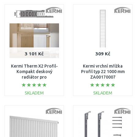
DO KOŠÍKU
DO KOŠÍKU
Porovnat
Porovnat
3 101 Kč
309 Kč
Kermi Therm X2 Profil-
Kermi vrchní mřížka
Kompakt deskový
Profil typ 22 1000 mm
radiátor pro
ZA00170007
rekonstrukce 22 554 /
800 FK022D508
SKLADEM
SKLADEM
DO KOŠÍKU
DO KOŠÍKU
Porovnat
Porovnat