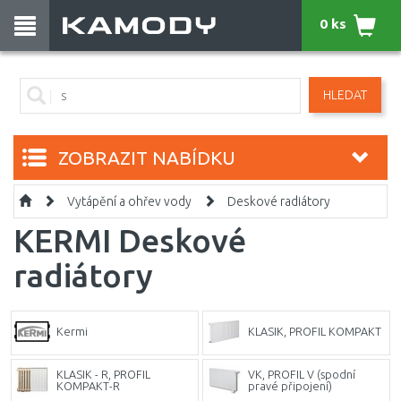
0 ks
HLEDAT
ZOBRAZIT NABÍDKU
Vytápění a ohřev vody
Deskové radiátory
KERMI Deskové
radiátory
Kermi
KLASIK, PROFIL KOMPAKT
KLASIK - R, PROFIL
VK, PROFIL V (spodní
KOMPAKT-R
pravé připojení)