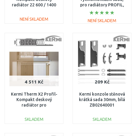
radiátor 22 600 / 1400
pro radiátory PROFIL,
FK0220614
Typ 22, výška 200 mm
ZB02970017
NENÍ SKLADEM
NENÍ SKLADEM
DO KOŠÍKU
DO KOŠÍKU
Porovnat
Porovnat
4 511 Kč
209 Kč
Kermi Therm X2 Profil-
Kermi konzole stěnová
Kompakt deskový
krátká sada 30mm, bílá
radiátor pro
ZB02640001
rekonstrukce 22 554 /
1400 FK022D514
SKLADEM
SKLADEM
DO KOŠÍKU
DO KOŠÍKU