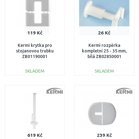
119 Kč
26 Kč
Kermi krytka pro
Kermi rozpěrka
stojanovou trubku
kompletní 25 - 35 mm,
ZB01190001
bílá ZB02850001
SKLADEM
SKLADEM
DO KOŠÍKU
DO KOŠÍKU
Porovnat
Porovnat
619 Kč
239 Kč