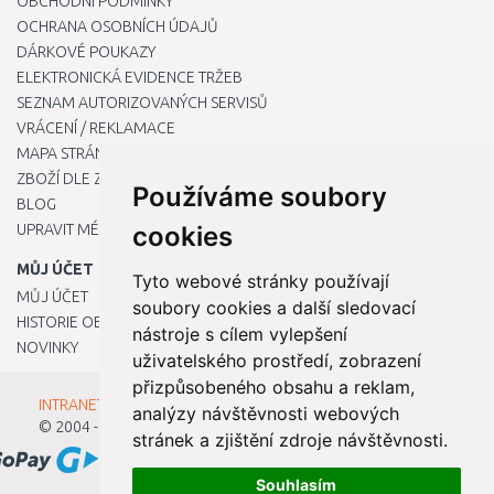
OBCHODNÍ PODMÍNKY
OCHRANA OSOBNÍCH ÚDAJŮ
DÁRKOVÉ POUKAZY
ELEKTRONICKÁ EVIDENCE TRŽEB
SEZNAM AUTORIZOVANÝCH SERVISŮ
VRÁCENÍ / REKLAMACE
MAPA STRÁNKY
ZBOŽÍ DLE ZNAČEK
Používáme soubory
BLOG
UPRAVIT MÉ PŘEDVOLBY COOKIES
cookies
MŮJ ÚČET
Tyto webové stránky používají
MŮJ ÚČET
soubory cookies a další sledovací
HISTORIE OBJEDNÁVEK
nástroje s cílem vylepšení
NOVINKY
uživatelského prostředí, zobrazení
přizpůsobeného obsahu a reklam,
INTRANET - Přihlášení pro zaměstnance
analýzy návštěvnosti webových
© 2004 - 2026
Kamody s.r.o.
stránek a zjištění zdroje návštěvnosti.
Souhlasím