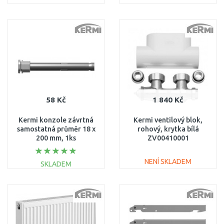
ZB02970005
DO KOŠÍKU
DO KOŠÍKU
Porovnat
Porovnat
58 Kč
1 840 Kč
Kermi konzole závrtná
Kermi ventilový blok,
samostatná průměr 18 x
rohový, krytka bílá
200 mm, 1ks
ZV00410001
ZB02780004
NENÍ SKLADEM
SKLADEM
DO KOŠÍKU
DO KOŠÍKU
Porovnat
Porovnat