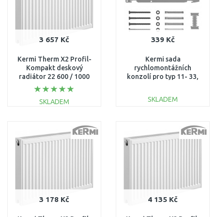
3 657 Kč
339 Kč
Kermi Therm X2 Profil-
Kermi sada
Kompakt deskový
rychlomontážních
radiátor 22 600 / 1000
konzolí pro typ 11- 33,
FK0220610
výška 600mm
ZB02620005
SKLADEM
SKLADEM
DO KOŠÍKU
DO KOŠÍKU
Porovnat
Porovnat
3 178 Kč
4 135 Kč