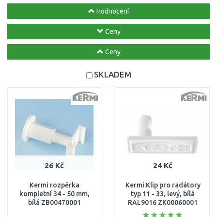
Hodnocení
Ceny
Ceny
SKLADEM
26 Kč
24 Kč
Kermi rozpěrka
Kermi Klip pro radátory
kompletní 34 - 50 mm,
typ 11 - 33, levý, bílá
bílá ZB00470001
RAL9016 ZK00060001