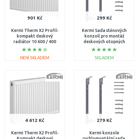
901 Kč
299 Kč
Kermi Therm X2 Profil-
Kermi Sada stěnových
kompakt deskový
konzolí pro montáž
radiátor 10 600 / 400
deskových otopných
FK0100604
těles Profil typ 12, 22 a
33, výška 554 mm
NENÍ SKLADEM
SKLADEM
ZB0297004
DO KOŠÍKU
DO KOŠÍKU
Porovnat
Porovnat
4 612 Kč
279 Kč
Kermi Therm X2 Profil-
Kermi konzole
Kompakt deskový
rychlomontážní sada,