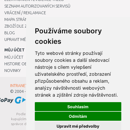
SEZNAM AUTORIZOVANÝCH SERVISŮ
VRÁCENÍ / REKLAMACE
MAPA STRÁNKY
ZBOŽÍ DLE ZNAČEK
Používáme soubory
BLOG
UPRAVIT MÉ PŘEDVOLBY COOKIES
cookies
MŮJ ÚČET
Tyto webové stránky používají
MŮJ ÚČET
soubory cookies a další sledovací
HISTORIE OBJEDNÁVEK
nástroje s cílem vylepšení
NOVINKY
uživatelského prostředí, zobrazení
přizpůsobeného obsahu a reklam,
INTRANET - Přihlášení pro zaměstnance
analýzy návštěvnosti webových
© 2004 - 2026
Kamody s.r.o.
stránek a zjištění zdroje návštěvnosti.
Souhlasím
Podle zákona o evidenci tržeb je prodávající povinen vystavit
Odmítám
kupujícímu účtenku. Zároveň je povinen zaevidovat přijatou tržbu u
správce daně online; v případě technického výpadku pak nejpozději
Upravit mé předvolby
do 48 hodin.