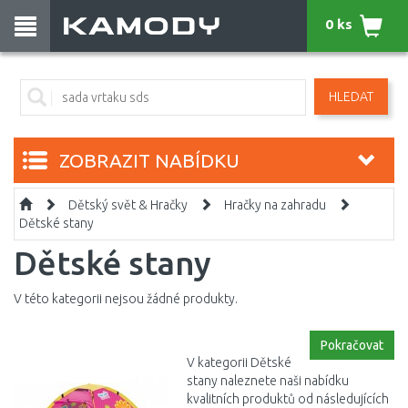
0 ks
HLEDAT
ZOBRAZIT NABÍDKU
Dětský svět & Hračky
Hračky na zahradu
Dětské stany
Dětské stany
V této kategorii nejsou žádné produkty.
Pokračovat
V kategorii Dětské
stany naleznete naši nabídku
kvalitních produktů od následujících