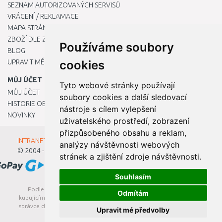
SEZNAM AUTORIZOVANÝCH SERVISŮ
VRÁCENÍ / REKLAMACE
MAPA STRÁNKY
ZBOŽÍ DLE ZNAČEK
Používáme soubory
BLOG
UPRAVIT MÉ PŘEDVOLBY COOKIES
cookies
MŮJ ÚČET
Tyto webové stránky používají
MŮJ ÚČET
soubory cookies a další sledovací
HISTORIE OBJEDNÁVEK
nástroje s cílem vylepšení
NOVINKY
uživatelského prostředí, zobrazení
přizpůsobeného obsahu a reklam,
INTRANET - Přihlášení pro zaměstnance
analýzy návštěvnosti webových
© 2004 - 2026
Kamody s.r.o.
stránek a zjištění zdroje návštěvnosti.
Souhlasím
Podle zákona o evidenci tržeb je prodávající povinen vystavit
Odmítám
kupujícímu účtenku. Zároveň je povinen zaevidovat přijatou tržbu u
správce daně online; v případě technického výpadku pak nejpozději
Upravit mé předvolby
do 48 hodin.