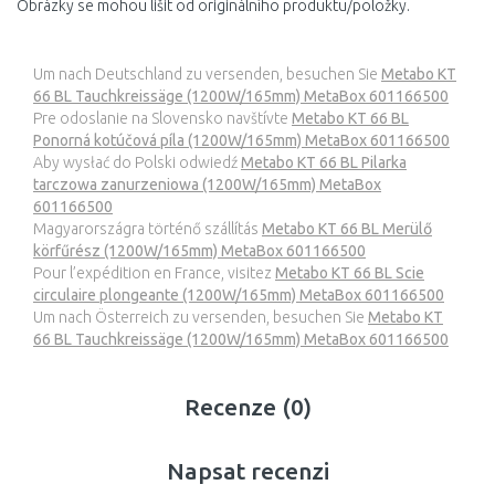
Obrázky se mohou lišit od originálního produktu/položky.
Um nach Deutschland zu versenden, besuchen Sie
Metabo KT
66 BL Tauchkreissäge (1200W/165mm) MetaBox 601166500
Pre odoslanie na Slovensko navštívte
Metabo KT 66 BL
Ponorná kotúčová píla (1200W/165mm) MetaBox 601166500
Aby wysłać do Polski odwiedź
Metabo KT 66 BL Pilarka
tarczowa zanurzeniowa (1200W/165mm) MetaBox
601166500
Magyarországra történő szállítás
Metabo KT 66 BL Merülő
körfűrész (1200W/165mm) MetaBox 601166500
Pour l’expédition en France, visitez
Metabo KT 66 BL Scie
circulaire plongeante (1200W/165mm) MetaBox 601166500
Um nach Österreich zu versenden, besuchen Sie
Metabo KT
66 BL Tauchkreissäge (1200W/165mm) MetaBox 601166500
Recenze (0)
Napsat recenzi