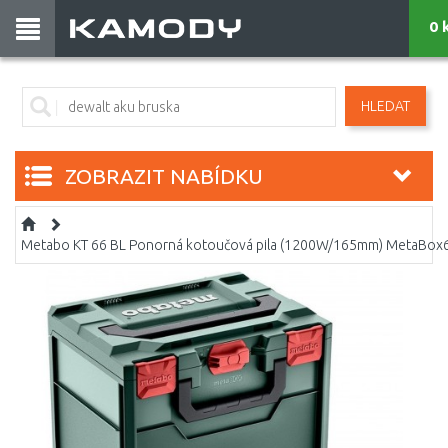
0 
HLEDAT
ZOBRAZIT NABÍDKU
Metabo KT 66 BL Ponorná kotoučová pila (1200W/165mm) MetaBo