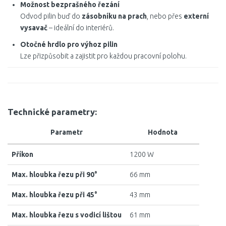
Možnost bezprašného řezání
Odvod pilin buď do
zásobníku na prach
, nebo přes
externí
vysavač
– ideální do interiérů.
Otočné hrdlo pro výhoz pilin
Lze přizpůsobit a zajistit pro každou pracovní polohu.
Technické parametry:
Parametr
Hodnota
Příkon
1200 W
Max. hloubka řezu při 90°
66 mm
Max. hloubka řezu při 45°
43 mm
Max. hloubka řezu s vodicí lištou
61 mm