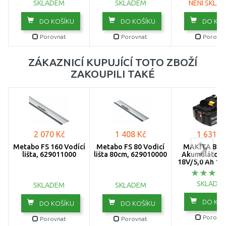
SKLADEM
SKLADEM
NENÍ SKLA
DO KOŠÍKU
DO KOŠÍKU
DO KOŠ
Porovnat
Porovnat
Porovna
ZÁKAZNICÍ KUPUJÍCÍ TOTO ZBOŽÍ
ZAKOUPILI TAKÉ
2 070 Kč
1 408 Kč
1 631 K
Metabo FS 160 Vodící
Metabo FS 80 Vodicí
MAKITA BL1
lišta, 629011000
lišta 80cm, 629010000
Akumulátor L
18V/5,0 Ah 19
SKLADE
SKLADEM
SKLADEM
DO KOŠ
DO KOŠÍKU
DO KOŠÍKU
Porovna
Porovnat
Porovnat