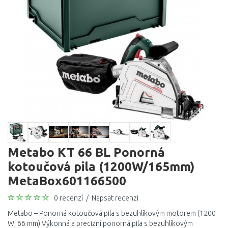
Metabo KT 66 BL Ponorná
kotoučová pila (1200W/165mm)
MetaBox601166500
0 recenzí
/
Napsat recenzi
Metabo – Ponorná kotoučová pila s bezuhlíkovým motorem (1200
W, 66 mm) Výkonná a precizní ponorná pila s bezuhlíkovým