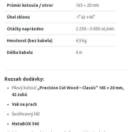
Průměr kotouče / otvor
165 × 20 mm
Úhel sklonu
-1° až +46°
Otáčky naprázdno
2 250 – 5 000 ot./min
Hmotnost (bez kabelu)
4,9 kg
Délka kabelu
4 m
Rozsah dodávky:
Pilový kotouč
„Precision Cut Wood – Classic“ 165 × 20 mm,
42 zubů
Vak na prach
Šestihranný klíč
MetaBOX 340