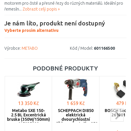
motorem pro čisté a přesné řezy do různých materiálů. Ideální pro
řemesln...
Zobrazit celý popis »
Je nám líto, produkt není dostupný
Vyberte prosím alternativu
Výrobce:
METABO
Kód / Model:
601166500
PODOBNÉ PRODUKTY
13 350 Kč
1 659 Kč
479 Kč
Metabo SXE 150-
SCHEPPACH DI850
BOSCH Sada u
2.5 BL Excentrická
elektrická
26100183
bruska (350W/150mm)
dvourychlostní
615025000
příklepová vrtačka 850
W 5906814901