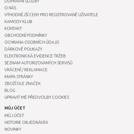
DOPRAVNÍ SLUŽBY
O NÁS
VÝHODNĚJŠÍ CENY PRO REGISTROVANÉ UŽIVATELE
KAMODY KLUB
KONTAKT
OBCHODNÍ PODMÍNKY
OCHRANA OSOBNÍCH ÚDAJŮ
DÁRKOVÉ POUKAZY
ELEKTRONICKÁ EVIDENCE TRŽEB
SEZNAM AUTORIZOVANÝCH SERVISŮ
VRÁCENÍ / REKLAMACE
MAPA STRÁNKY
ZBOŽÍ DLE ZNAČEK
BLOG
UPRAVIT MÉ PŘEDVOLBY COOKIES
MŮJ ÚČET
MŮJ ÚČET
HISTORIE OBJEDNÁVEK
NOVINKY