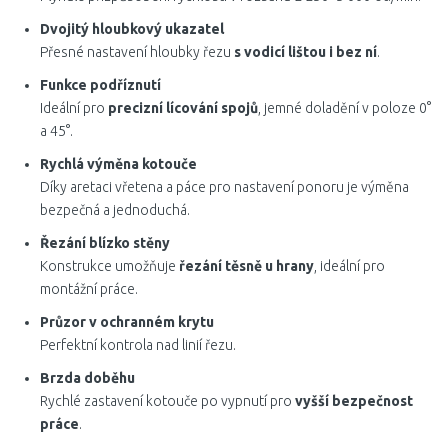
Dvojitý hloubkový ukazatel
Přesné nastavení hloubky řezu
s vodicí lištou i bez ní
.
Funkce podříznutí
Ideální pro
precizní lícování spojů
, jemné doladění v poloze 0°
a 45°.
Rychlá výměna kotouče
Díky aretaci vřetena a páce pro nastavení ponoru je výměna
bezpečná a jednoduchá.
Řezání blízko stěny
Konstrukce umožňuje
řezání těsně u hrany
, ideální pro
montážní práce.
Průzor v ochranném krytu
Perfektní kontrola nad linií řezu.
Brzda doběhu
Rychlé zastavení kotouče po vypnutí pro
vyšší bezpečnost
práce
.