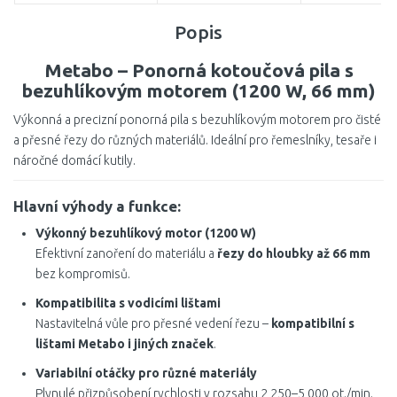
Popis
Metabo – Ponorná kotoučová pila s
bezuhlíkovým motorem (1200 W, 66 mm)
Výkonná a precizní ponorná pila s bezuhlíkovým motorem pro čisté
a přesné řezy do různých materiálů. Ideální pro řemeslníky, tesaře i
náročné domácí kutily.
Hlavní výhody a funkce:
Výkonný bezuhlíkový motor (1200 W)
Efektivní zanoření do materiálu a
řezy do hloubky až 66 mm
bez kompromisů.
Kompatibilita s vodicími lištami
Nastavitelná vůle pro přesné vedení řezu –
kompatibilní s
lištami Metabo i jiných značek
.
Variabilní otáčky pro různé materiály
Plynulé přizpůsobení rychlosti v rozsahu 2 250–5 000 ot./min.