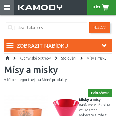
0 ks
HLEDAT
ZOBRAZIT NABÍDKU
Kuchyňské potřeby
Stolování
Mísy a misky
Mísy a misky
V této kategorii nejsou žádné produkty.
Pokračovat
Misky a mísy
nabízíme v několika
velikostech.
Vyberete si zde z