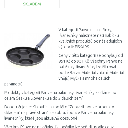
SKLADEM
DO KOŠÍKU
Porovnat
V kategorii Pánve na palačinky,
lívanečníky naleznete naši nabídku
kvalitních produktů od následujících
výrobců: FISKARS.
Ceny v této kategorii se pohybují od
951 Kč do 951 Kč. Všechny Pánve na
palačinky, lívanečníky lze filtrovat
podle Barva, Materiál vnitřní, Materiál
vnější, Myčka a mnoha dalších
parametrů.
Produkty v kategorii Pánve na palačinky, lívanečníky zasíláme po
celém Česku a Slovensku a do 3 dalších zemí.
Doporučujeme: Kliknutím na políčko "Zobrazit pouze produkty
skladem" na pravé straně se zobrazí pouze Pánve na palačinky,
lívanečníky, které jsou aktuálně dostupné.
Všechny Pánve na palačinky, lívanečníky lze seřadit podle ceny,