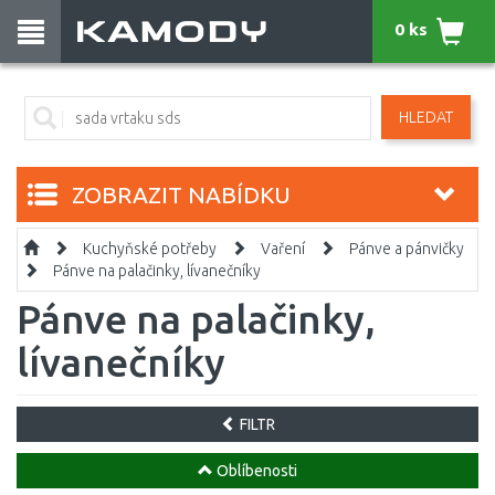
0 ks
HLEDAT
ZOBRAZIT NABÍDKU
Kuchyňské potřeby
Vaření
Pánve a pánvičky
Pánve na palačinky, lívanečníky
Pánve na palačinky,
lívanečníky
FILTR
Oblíbenosti