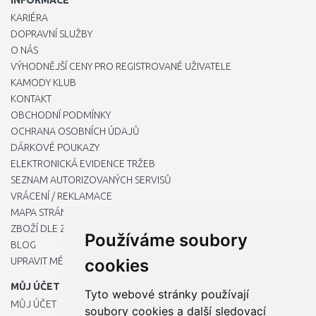
INFORMACE
KARIÉRA
DOPRAVNÍ SLUŽBY
O NÁS
VÝHODNĚJŠÍ CENY PRO REGISTROVANÉ UŽIVATELE
KAMODY KLUB
KONTAKT
OBCHODNÍ PODMÍNKY
OCHRANA OSOBNÍCH ÚDAJŮ
DÁRKOVÉ POUKAZY
ELEKTRONICKÁ EVIDENCE TRŽEB
SEZNAM AUTORIZOVANÝCH SERVISŮ
VRÁCENÍ / REKLAMACE
MAPA STRÁNKY
ZBOŽÍ DLE ZNAČEK
Používáme soubory
BLOG
UPRAVIT MÉ PŘEDVOLBY COOKIES
cookies
MŮJ ÚČET
Tyto webové stránky používají
MŮJ ÚČET
soubory cookies a další sledovací