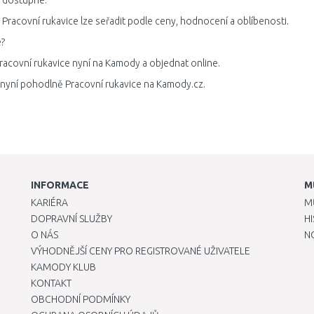
 dostupné.
Pracovní rukavice lze seřadit podle ceny, hodnocení a oblíbenosti.
?
racovní rukavice nyní na Kamody a objednat online.
 nyní pohodlně Pracovní rukavice na Kamody.cz.
INFORMACE
M
KARIÉRA
M
DOPRAVNÍ SLUŽBY
H
O NÁS
N
VÝHODNĚJŠÍ CENY PRO REGISTROVANÉ UŽIVATELE
KAMODY KLUB
KONTAKT
OBCHODNÍ PODMÍNKY