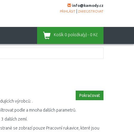
info@kamody.cz
|
PŘIHLÁSIT
ZAREGISTROVAT
Košík
0 položka(y) - 0 Kč
Pokračovat
ujících výrobců: .
filtrovat podle a mnoha dalších parametrů.
3 dalších zemí.
straně se zobrazí pouze Pracovní rukavice, které jsou