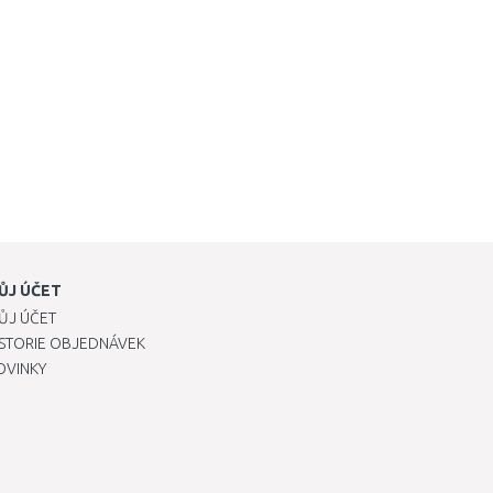
ŮJ ÚČET
ŮJ ÚČET
ISTORIE OBJEDNÁVEK
OVINKY