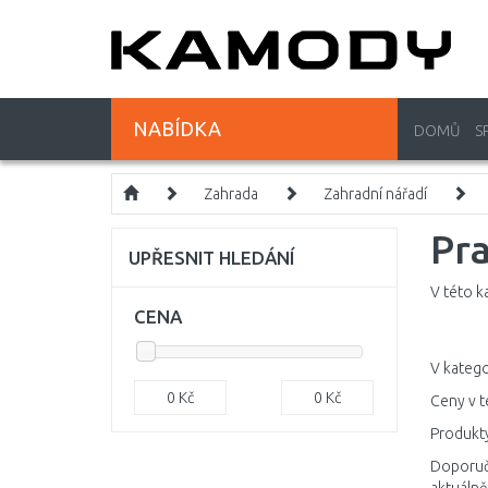
NABÍDKA
DOMŮ
S
Zahrada
Zahradní nářadí
Pra
UPŘESNIT HLEDÁNÍ
V této k
CENA
V katego
0
Kč
0
Kč
Ceny v t
Produkty
Doporuču