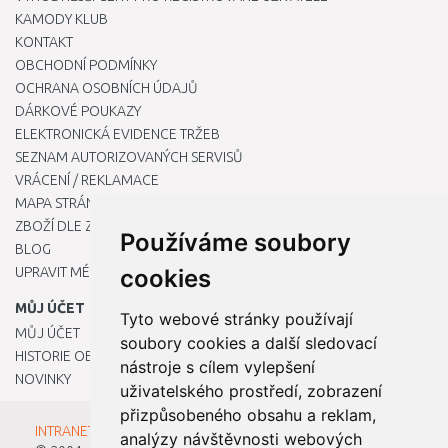
KAMODY KLUB
KONTAKT
OBCHODNÍ PODMÍNKY
OCHRANA OSOBNÍCH ÚDAJŮ
DÁRKOVÉ POUKAZY
ELEKTRONICKÁ EVIDENCE TRŽEB
SEZNAM AUTORIZOVANÝCH SERVISŮ
VRÁCENÍ / REKLAMACE
MAPA STRÁNKY
ZBOŽÍ DLE ZNAČEK
Používáme soubory
BLOG
UPRAVIT MÉ PŘEDVOLBY COOKIES
cookies
MŮJ ÚČET
Tyto webové stránky používají
MŮJ ÚČET
soubory cookies a další sledovací
HISTORIE OBJEDNÁVEK
nástroje s cílem vylepšení
NOVINKY
uživatelského prostředí, zobrazení
přizpůsobeného obsahu a reklam,
INTRANET - Přihlášení pro zaměstnance
analýzy návštěvnosti webových