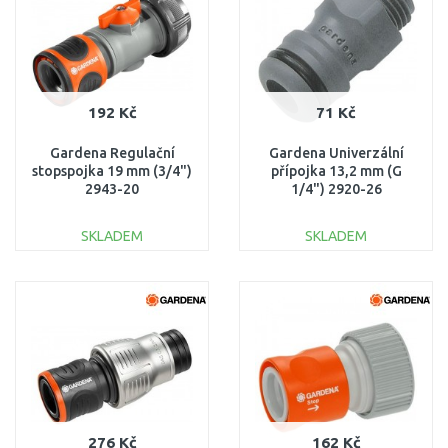
192 Kč
71 Kč
Gardena Regulační
Gardena Univerzální
stopspojka 19 mm (3/4")
přípojka 13,2 mm (G
2943-20
1/4") 2920-26
SKLADEM
SKLADEM
DO KOŠÍKU
DO KOŠÍKU
Porovnat
Porovnat
276 Kč
162 Kč