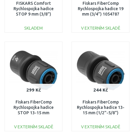
FISKARS Comfort
Fiskars FiberComp
Rychlospojka hadice
Rychlospojka hadice 19
STOP 9 mm (3/8")
mm (3/4”) 1054787
1027078
SKLADEM
V EXTERNÍM SKLADĚ
DO KOŠÍKU
DO KOŠÍKU
Porovnat
Porovnat
299 Kč
244 Kč
Fiskars FiberComp
Fiskars FiberComp
Rychlospojka hadice
Rychlospojka hadice 13-
STOP 13-15 mm
15 mm (1/2"-5/8")
(1/2"-5/8") 1054789
1054786
V EXTERNÍM SKLADĚ
V EXTERNÍM SKLADĚ