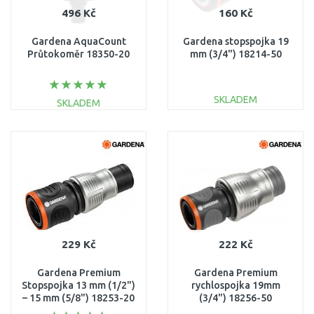
496 Kč
160 Kč
Gardena AquaCount
Gardena stopspojka 19
Průtokoměr 18350-20
mm (3/4") 18214-50
SKLADEM
SKLADEM
DO KOŠÍKU
DO KOŠÍKU
Porovnat
Porovnat
229 Kč
222 Kč
Gardena Premium
Gardena Premium
Stopspojka 13 mm (1/2")
rychlospojka 19mm
– 15 mm (5/8") 18253-20
(3/4") 18256-50