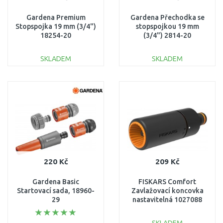
Gardena Premium
Gardena Přechodka se
Stopspojka 19 mm (3/4")
stopspojkou 19 mm
18254-20
(3/4") 2814-20
SKLADEM
SKLADEM
DO KOŠÍKU
DO KOŠÍKU
Porovnat
Porovnat
220 Kč
209 Kč
Gardena Basic
FISKARS Comfort
Startovací sada, 18960-
Zavlažovací koncovka
29
nastavitelná 1027088