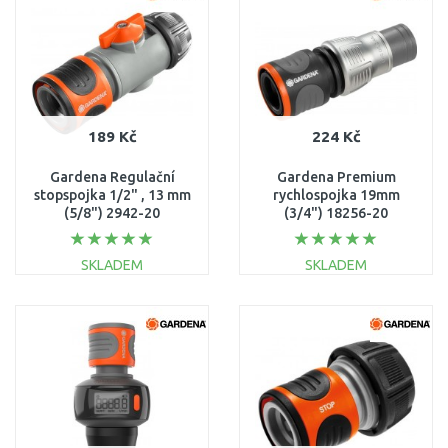
Porovnat
Porovnat
189 Kč
224 Kč
Gardena Regulační
Gardena Premium
stopspojka 1/2" , 13 mm
rychlospojka 19mm
(5/8") 2942-20
(3/4") 18256-20
SKLADEM
SKLADEM
DO KOŠÍKU
DO KOŠÍKU
Porovnat
Porovnat