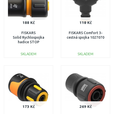
188 Kč
118 Kč
FISKARS
FISKARS Comfort 3-
Solid Rychlospojka
cestná spojka 1027070
hadice STOP
(3/4") 1027084
SKLADEM
SKLADEM
DO KOŠÍKU
DO KOŠÍKU
Porovnat
Porovnat
173 Kč
269 Kč