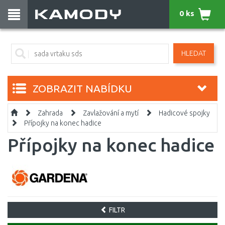
0 ks
HLEDAT
ZOBRAZIT NABÍDKU
Zahrada
Zavlažování a mytí
Hadicové spojky
Přípojky na konec hadice
Přípojky na konec hadice
FILTR