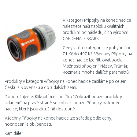
DO KOŠÍKU
DO KOŠÍKU
Porovnat
Porovnat
V kategorii Přípojky na konec hadice
naleznete naši nabídku kvalitních
produktů od následujících výrobců:
GARDENA, FISKARS.
Ceny v této kategorii se pohybují od
71 Kč do 497 Kč. Všechny Přípojky na
konec hadice lze filtrovat podle
Možnosti připojení, Název, Průměr,
Rozměr a mnoha dalších parametrů.
Produkty v kategorii Přípojky na konec hadice zasíláme po celém
Česku a Slovensku a do 3 dalších zemí.
Doporučujeme: Kliknutím na políčko "Zobrazit pouze produkty
skladem" na pravé straně se zobrazí pouze Přípojky na konec
hadice, které jsou aktuálně dostupné.
Všechny Přípojky na konec hadice lze seřadit podle ceny,
hodnocení a oblíbenosti.
Kam dále?