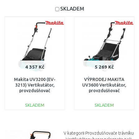
SKLADEM
4 357 Kč
5 269 Kč
Makita UV3200 (EV-
VÝPRODEJ MAKITA
3213) Vertikutátor,
UV3600 Vertikutátor,
provzdušňovač
provzdušňovač
(1300W/32cm)
(1800W/36cm) PO
SERVISE
SKLADEM
SKLADEM
DO KOŠÍKU
DO KOŠÍKU
Porovnat
Porovnat
V kategorii Provzdušňovače trávníku