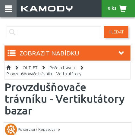
0 ks
HLEDAT
ZOBRAZIT NABÍDKU
OUTLET
Péče o trávník
Provzdušňovače trávníku - Vertikutátory
Provzdušňovače
trávníku - Vertikutátory
bazar
Po servisu / Repasované