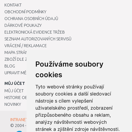
KONTAKT
OBCHODNÍ PODMÍNKY
OCHRANA OSOBNÍCH ÚDAJŮ
DÁRKOVÉ POUKAZY
ELEKTRONICKÁ EVIDENCE TRŽEB
SEZNAM AUTORIZOVANÝCH SERVISŮ
VRÁCENÍ / REKLAMACE
MAPA STRÁNKY
ZBOŽÍ DLE ZNAČEK
Používáme soubory
BLOG
UPRAVIT MÉ PŘEDVOLBY COOKIES
cookies
MŮJ ÚČET
Tyto webové stránky používají
MŮJ ÚČET
soubory cookies a další sledovací
HISTORIE OBJEDNÁVEK
nástroje s cílem vylepšení
NOVINKY
uživatelského prostředí, zobrazení
přizpůsobeného obsahu a reklam,
INTRANET - Přihlášení pro zaměstnance
analýzy návštěvnosti webových
© 2004 - 2026
Kamody s.r.o.
stránek a zjištění zdroje návštěvnosti.