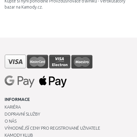
Kupte si nyní pohodlně Provzdušňovače trávníku - Vertikutátory
bazar na Kamody.cz.
INFORMACE
KARIÉRA
DOPRAVNÍ SLUŽBY
O NÁS
VÝHODNĚJŠÍ CENY PRO REGISTROVANÉ UŽIVATELE
KAMODY KLUB