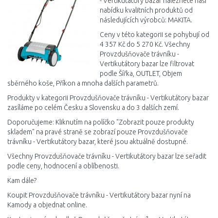
- Vertikutátory bazar naleznete naši
nabídku kvalitních produktů od
následujících výrobců: MAKITA.
Ceny v této kategorii se pohybují od
4 357 Kč do 5 270 Kč. Všechny
Provzdušňovače trávníku -
Vertikutátory bazar lze filtrovat
podle Šířka, OUTLET, Objem
sběrného koše, Příkon a mnoha dalších parametrů.
Produkty v kategorii Provzdušňovače trávníku - Vertikutátory bazar
zasíláme po celém Česku a Slovensku a do 3 dalších zemí.
Doporučujeme: Kliknutím na políčko "Zobrazit pouze produkty
skladem" na pravé straně se zobrazí pouze Provzdušňovače
trávníku - Vertikutátory bazar, které jsou aktuálně dostupné.
Všechny Provzdušňovače trávníku - Vertikutátory bazar lze seřadit
podle ceny, hodnocení a oblíbenosti.
Kam dále?
Koupit Provzdušňovače trávníku - Vertikutátory bazar nyní na
Kamody a objednat online.