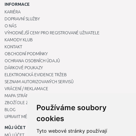
INFORMACE
KARIÉRA
DOPRAVNÍ SLUŽBY
O NÁS
VÝHODNĚJŠÍ CENY PRO REGISTROVANÉ UŽIVATELE
KAMODY KLUB
KONTAKT
OBCHODNÍ PODMÍNKY
OCHRANA OSOBNÍCH ÚDAJŮ
DÁRKOVÉ POUKAZY
ELEKTRONICKÁ EVIDENCE TRŽEB
SEZNAM AUTORIZOVANÝCH SERVISŮ
VRÁCENÍ / REKLAMACE
MAPA STRÁNKY
ZBOŽÍ DLE ZNAČEK
Používáme soubory
BLOG
UPRAVIT MÉ PŘEDVOLBY COOKIES
cookies
MŮJ ÚČET
Tyto webové stránky používají
MŮJ ÚČET