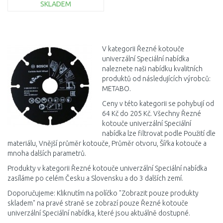
SKLADEM
DO KOŠÍKU
Porovnat
V kategorii Řezné kotouče
univerzální Speciální nabídka
naleznete naši nabídku kvalitních
produktů od následujících výrobců:
METABO.
Ceny v této kategorii se pohybují od
64 Kč do 205 Kč. Všechny Řezné
kotouče univerzální Speciální
nabídka lze filtrovat podle Použití dle
materiálu, Vnější průměr kotouče, Průměr otvoru, Šířka kotouče a
mnoha dalších parametrů.
Produkty v kategorii Řezné kotouče univerzální Speciální nabídka
zasíláme po celém Česku a Slovensku a do 3 dalších zemí.
Doporučujeme: Kliknutím na políčko "Zobrazit pouze produkty
skladem" na pravé straně se zobrazí pouze Řezné kotouče
univerzální Speciální nabídka, které jsou aktuálně dostupné.