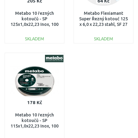
205 Kč
64 Kč
Metabo 10 řezných
Metabo Flexiamant
kotoučů - SP
Super Řezný kotouč 125
125x1,0x22,23 Inox, 100
x 6,0 x 22,23 stahl, SF 27
let 616399000
616486000
SKLADEM
SKLADEM
DO KOŠÍKU
DO KOŠÍKU
Porovnat
Porovnat
178 Kč
Metabo 10 řezných
kotoučů - SP
115x1,0x22,23 Inox, 100
let 616398000