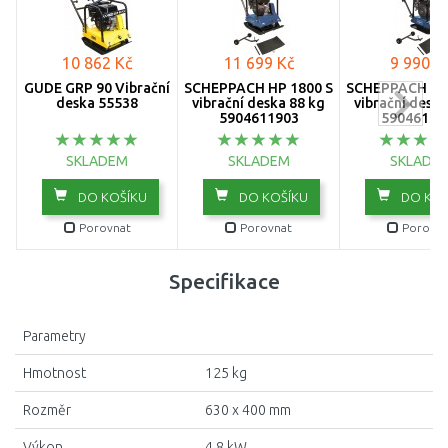
10 862 Kč
11 699 Kč
9 990 K
GÜDE GRP 90 Vibrační
SCHEPPACH HP 1800 S
SCHEPPACH HP 
deska 55538
vibrační deska 88 kg
vibrační deska
5904611903
59046109
SKLADEM
SKLADEM
SKLADE
DO KOŠÍKU
DO KOŠÍKU
DO KOŠ
Porovnat
Porovnat
Porovna
Specifikace
Parametry
Hmotnost
125 kg
Rozměr
630 x 400 mm
Výkon
4,8 kW