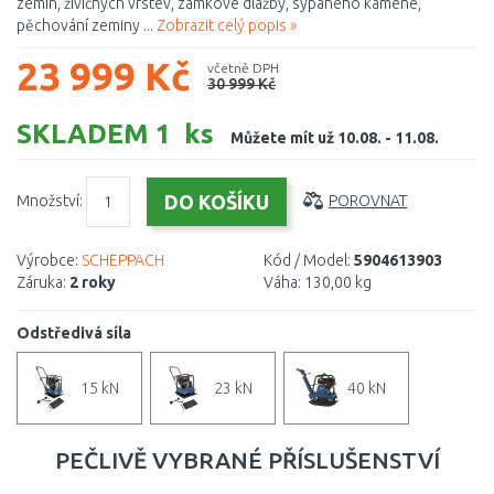
zemin, živičných vrstev, zámkové dlažby, sypaného kamene,
pěchování zeminy ...
Zobrazit celý popis »
23 999 Kč
včetně DPH
30 999 Kč
SKLADEM 1 ks
Můžete mít už 10.08. - 11.08.
Množství:
POROVNAT
Výrobce:
SCHEPPACH
Kód / Model:
5904613903
Záruka:
2 roky
Váha:
130,00 kg
Odstředivá síla
15 kN
23 kN
40 kN
PEČLIVĚ VYBRANÉ PŘÍSLUŠENSTVÍ