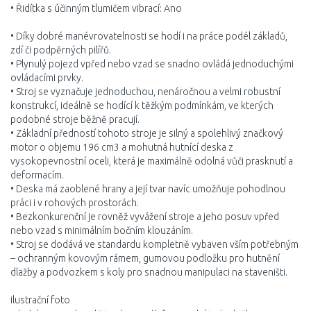
• Řidítka s účinným tlumičem vibrací: Ano
• Díky dobré manévrovatelnosti se hodí i na práce podél základů,
zdí či podpěrných pilířů.
• Plynulý pojezd vpřed nebo vzad se snadno ovládá jednoduchými
ovládacími prvky.
• Stroj se vyznačuje jednoduchou, nenáročnou a velmi robustní
konstrukcí, ideálně se hodící k těžkým podmínkám, ve kterých
podobné stroje běžně pracují.
• Základní předností tohoto stroje je silný a spolehlivý značkový
motor o objemu 196 cm3 a mohutná hutnící deska z
vysokopevnostní oceli, která je maximálně odolná vůči prasknutí a
deformacím.
• Deska má zaoblené hrany a její tvar navíc umožňuje pohodlnou
práci i v rohových prostorách.
• Bezkonkurenční je rovněž vyvážení stroje a jeho posuv vpřed
nebo vzad s minimálním bočním klouzáním.
• Stroj se dodává ve standardu kompletně vybaven vším potřebným
– ochranným kovovým rámem, gumovou podložku pro hutnění
dlažby a podvozkem s koly pro snadnou manipulaci na staveništi.
ilustrační foto