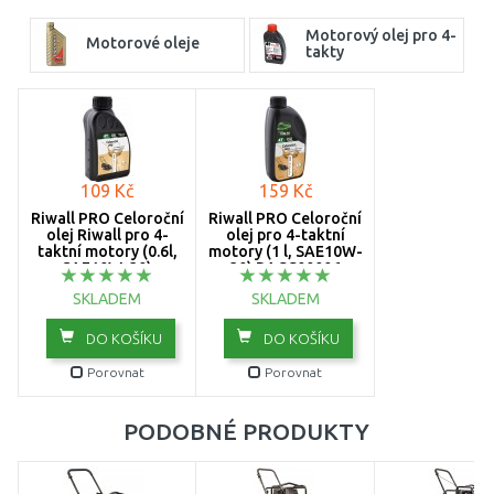
Motorový olej pro 4-
Motorové oleje
takty
109 Kč
159 Kč
Riwall PRO Celoroční
Riwall PRO Celoroční
olej Riwall pro 4-
olej pro 4-taktní
taktní motory (0.6l,
motory (1 l, SAE10W-
SAE10W-30)
30) RACC00006
RACC00002
SKLADEM
SKLADEM
DO KOŠÍKU
DO KOŠÍKU
Porovnat
Porovnat
PODOBNÉ PRODUKTY