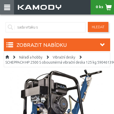
0 ks
HLEDAT
ZOBRAZIT NABÍDKU
Nářadí a hobby
Vibrační desky
SCHEPPACH HP 2500 S obousměrná vibrační deska 125 kg 59046139