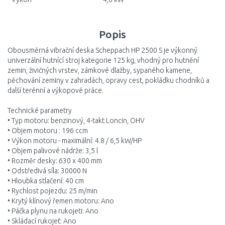
Popis
Obousměrná vibrační deska Scheppach HP 2500 S je výkonný
univerzální hutnící stroj kategorie 125 kg, vhodný pro hutnění
zemin, živičných vrstev, zámkové dlažby, sypaného kamene,
pěchování zeminy v zahradách, opravy cest, pokládku chodníků a
další terénní a výkopové práce.
Technické parametry
• Typ motoru: benzinový, 4-takt Loncin, OHV
• Objem motoru : 196 ccm
• Výkon motoru - maximální: 4.8 / 6,5 kW/HP
• Objem palivové nádrže: 3,5 l
• Rozměr desky: 630 x 400 mm
• Odstředivá síla: 30000 N
• Hloubka stlačení: 40 cm
• Rychlost pojezdu: 25 m/min
• Krytý klínový řemen motoru: Ano
• Páčka plynu na rukojeti: Ano
• Skládací rukojeť: Ano