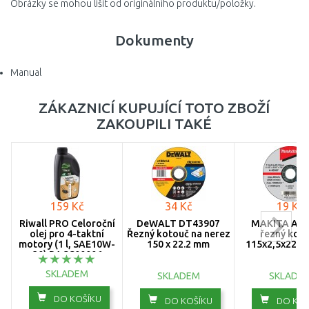
Obrázky se mohou lišit od originálního produktu/položky.
Dokumenty
Manual
ZÁKAZNICÍ KUPUJÍCÍ TOTO ZBOŽÍ
ZAKOUPILI TAKÉ
159 Kč
34 Kč
19 Kč
Riwall PRO Celoroční
DeWALT DT43907
MAKITA A-8
olej pro 4-taktní
Řezný kotouč na nerez
řezný kot
motory (1 l, SAE10W-
150 x 22.2 mm
115x2,5x22mm
30) RACC00006
SKLADEM
SKLADEM
SKLADE
DO KOŠÍKU
DO KOŠÍKU
DO KOŠ