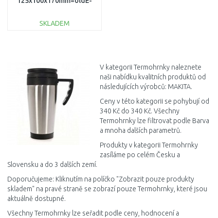
125x100x170mm=oldE-
05608
SKLADEM
DO KOŠÍKU
Porovnat
V kategorii Termohrnky naleznete
naši nabídku kvalitních produktů od
následujících výrobců: MAKITA.
Ceny v této kategorii se pohybují od
340 Kč do 340 Kč. Všechny
Termohrnky lze filtrovat podle Barva
a mnoha dalších parametrů.
Produkty v kategorii Termohrnky
zasíláme po celém Česku a
Slovensku a do 3 dalších zemí.
Doporučujeme: Kliknutím na políčko "Zobrazit pouze produkty
skladem" na pravé straně se zobrazí pouze Termohrnky, které jsou
aktuálně dostupné.
Všechny Termohrnky lze seřadit podle ceny, hodnocení a