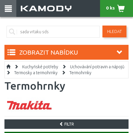
0 ks
HLEDAT
ZOBRAZIT NABÍDKU
Kuchyňské potřeby
Uchovávání potravin a nápojů
Termosky a termohrnky
Termohrnky
Termohrnky
FILTR