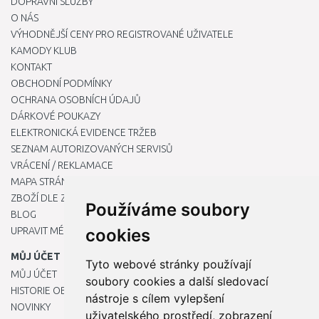
DOPRAVNÍ SLUŽBY
O NÁS
VÝHODNĚJŠÍ CENY PRO REGISTROVANÉ UŽIVATELE
KAMODY KLUB
KONTAKT
OBCHODNÍ PODMÍNKY
OCHRANA OSOBNÍCH ÚDAJŮ
DÁRKOVÉ POUKAZY
ELEKTRONICKÁ EVIDENCE TRŽEB
SEZNAM AUTORIZOVANÝCH SERVISŮ
VRÁCENÍ / REKLAMACE
MAPA STRÁNKY
ZBOŽÍ DLE ZNAČEK
Používáme soubory
BLOG
UPRAVIT MÉ PŘEDVOLBY COOKIES
cookies
MŮJ ÚČET
Tyto webové stránky používají
MŮJ ÚČET
soubory cookies a další sledovací
HISTORIE OBJEDNÁVEK
nástroje s cílem vylepšení
NOVINKY
uživatelského prostředí, zobrazení