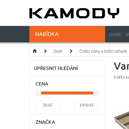
NABÍDKA
DOMŮ
S
Dům
Čistící zóny a čistící rohože
Va
UPŘESNIT HLEDÁNÍ
V této k
CENA
50
Kč
3450
Kč
ZNAČKA