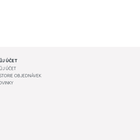
ŮJ ÚČET
ŮJ ÚČET
ISTORIE OBJEDNÁVEK
OVINKY