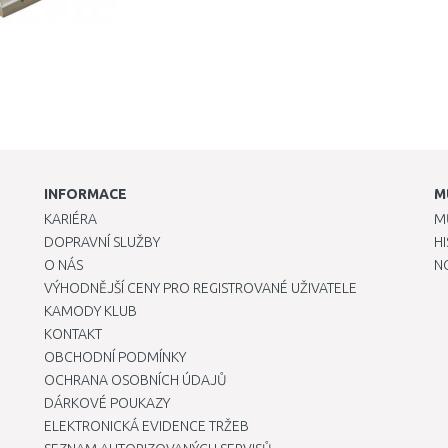
INFORMACE
M
KARIÉRA
M
DOPRAVNÍ SLUŽBY
H
O NÁS
N
VÝHODNĚJŠÍ CENY PRO REGISTROVANÉ UŽIVATELE
KAMODY KLUB
KONTAKT
OBCHODNÍ PODMÍNKY
OCHRANA OSOBNÍCH ÚDAJŮ
DÁRKOVÉ POUKAZY
ELEKTRONICKÁ EVIDENCE TRŽEB