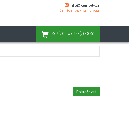
info@kamody.cz
|
PŘIHLÁSIT
ZAREGISTROVAT
Košík
0 položka(y) - 0 Kč
Pokračovat