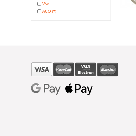
Vše
ACO
(7)