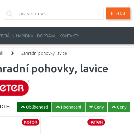
HLEDAT
PECIÁLNÍ NABÍDKA
DOPRAVA
KONTAKTY
ek
Zahradní pohovky, lavice
radní pohovky, lavice
DLE:
Oblíbenosti
Hodnocení
Ceny
Ceny