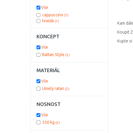
Vše
cappuccino
(1)
hnědá
(1)
Kam dále
Koupit Z
KONCEPT
Kupte si
Vše
Rattan Style
(2)
MATERIÁL
Vše
Umělý ratan
(2)
NOSNOST
Vše
550 kg
(2)