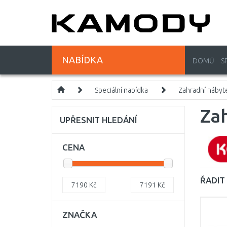
NABÍDKA
DOMŮ
S
Speciální nabídka
Zahradní nábyt
Zah
UPŘESNIT HLEDÁNÍ
CENA
ŘADIT 
7190
Kč
7191
Kč
ZNAČKA