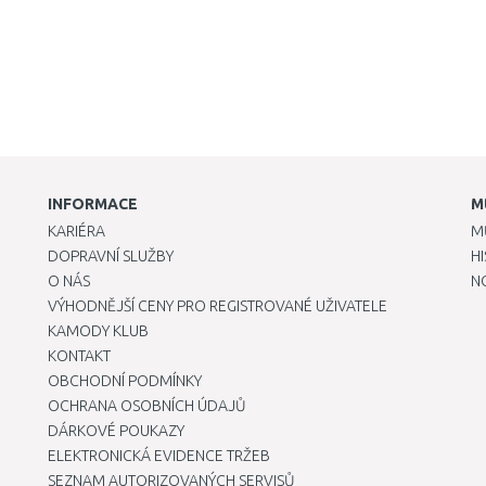
INFORMACE
M
KARIÉRA
M
DOPRAVNÍ SLUŽBY
H
O NÁS
N
VÝHODNĚJŠÍ CENY PRO REGISTROVANÉ UŽIVATELE
KAMODY KLUB
KONTAKT
OBCHODNÍ PODMÍNKY
OCHRANA OSOBNÍCH ÚDAJŮ
DÁRKOVÉ POUKAZY
ELEKTRONICKÁ EVIDENCE TRŽEB
SEZNAM AUTORIZOVANÝCH SERVISŮ