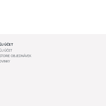
ŮJ ÚČET
ŮJ ÚČET
ISTORIE OBJEDNÁVEK
OVINKY