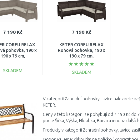
7 190 Kč
7 190 Kč
ER CORFU RELAX
KETER CORFU RELAX
vá pohovka, 190 x
Rohová pohovka, 190 x
190 x 79 cm,
190 x 79 cm,
ppuccino/béžová
hnědá/béžová
17208435
17208435
SKLADEM
SKLADEM
DO KOŠÍKU
DO KOŠÍKU
Porovnat
Porovnat
V kategorii Zahradní pohovky, lavice naleznete naš
KETER.
Ceny v této kategorii se pohybují od 7 190 Kč do 7
podle Šířka, Výška, Hloubka, Barva a mnoha dalších
Produkty v kategorii Zahradní pohovky, lavice zas
Doporučujeme: Kliknutím na políčko "Zobrazit pou