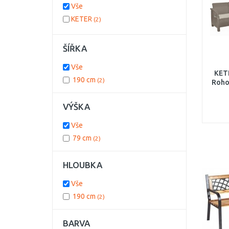
Vše
KETER
(2)
ŠÍŘKA
Vše
KET
190 cm
(2)
Roho
ca
VÝŠKA
Vše
79 cm
(2)
HLOUBKA
Vše
190 cm
(2)
BARVA