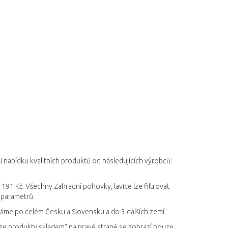
i nabídku kvalitních produktů od následujících výrobců:
 191 Kč. Všechny Zahradní pohovky, lavice lze filtrovat
 parametrů.
íláme po celém Česku a Slovensku a do 3 dalších zemí.
ze produkty skladem" na pravé straně se zobrazí pouze