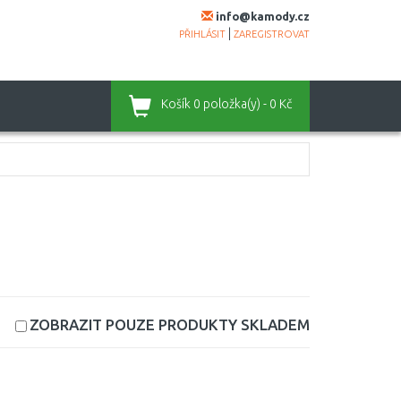
info@kamody.cz
|
PŘIHLÁSIT
ZAREGISTROVAT
Košík
0 položka(y) - 0 Kč
ZOBRAZIT POUZE PRODUKTY
SKLADEM