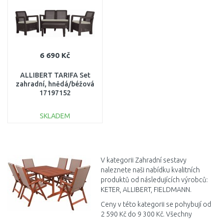
6 690 Kč
ALLIBERT TARIFA Set
zahradní, hnědá/béžová
17197152
SKLADEM
DO KOŠÍKU
Porovnat
V kategorii Zahradní sestavy
naleznete naši nabídku kvalitních
produktů od následujících výrobců:
KETER, ALLIBERT, FIELDMANN.
Ceny v této kategorii se pohybují od
2 590 Kč do 9 300 Kč. Všechny