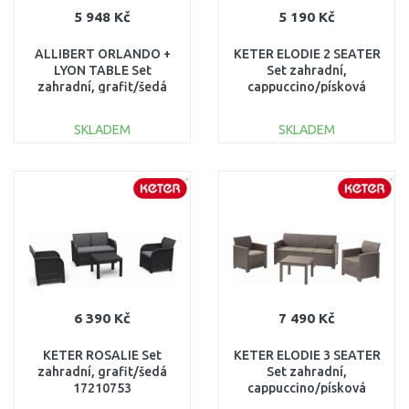
5 948 Kč
5 190 Kč
ALLIBERT ORLANDO +
KETER ELODIE 2 SEATER
LYON TABLE Set
Set zahradní,
zahradní, grafit/šedá
cappuccino/písková
17204944
17209485
SKLADEM
SKLADEM
DO KOŠÍKU
DO KOŠÍKU
Porovnat
Porovnat
6 390 Kč
7 490 Kč
KETER ROSALIE Set
KETER ELODIE 3 SEATER
zahradní, grafit/šedá
Set zahradní,
17210753
cappuccino/písková
17209489