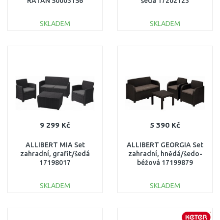
RATAN 50003156
šedá 17202123
SKLADEM
SKLADEM
DO KOŠÍKU
DO KOŠÍKU
Porovnat
Porovnat
9 299 Kč
5 390 Kč
ALLIBERT MIA Set
ALLIBERT GEORGIA Set
zahradní, grafit/šedá
zahradní, hnědá/šedo-
17198017
béžová 17199879
SKLADEM
SKLADEM
DO KOŠÍKU
DO KOŠÍKU