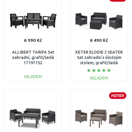
Porovnat
Porovnat
6 990 Kč
6 490 Kč
ALLIBERT TARIFA Set
KETER ELODIE 2 SEATER
zahradní, grafit/šedá
Set zahradní s úložným
17197152
stolem, grafit/šedá
17211877
SKLADEM
SKLADEM
DO KOŠÍKU
DO KOŠÍKU
Porovnat
Porovnat