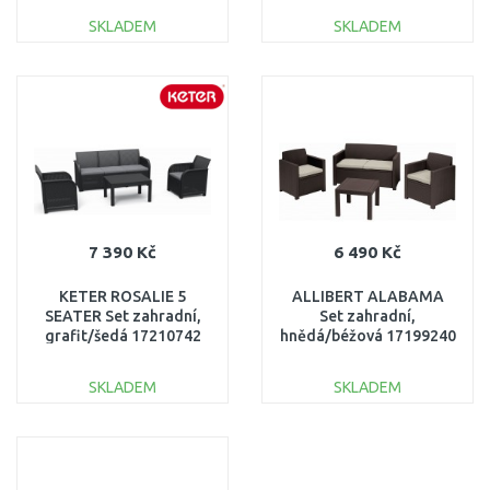
SKLADEM
SKLADEM
DO KOŠÍKU
DO KOŠÍKU
Porovnat
Porovnat
7 390 Kč
6 490 Kč
KETER ROSALIE 5
ALLIBERT ALABAMA
SEATER Set zahradní,
Set zahradní,
grafit/šedá 17210742
hnědá/béžová 17199240
SKLADEM
SKLADEM
DO KOŠÍKU
DO KOŠÍKU
Porovnat
Porovnat