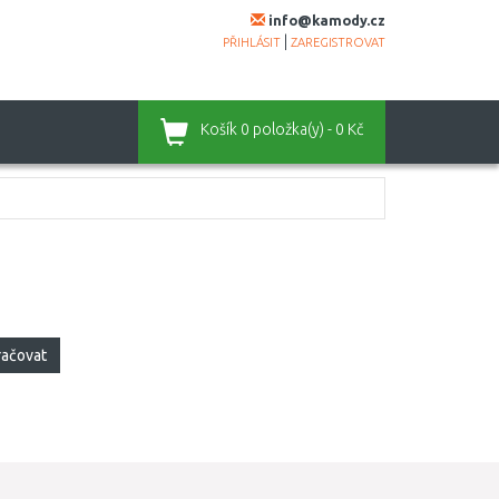
info@kamody.cz
|
PŘIHLÁSIT
ZAREGISTROVAT
Košík
0 položka(y) - 0 Kč
račovat