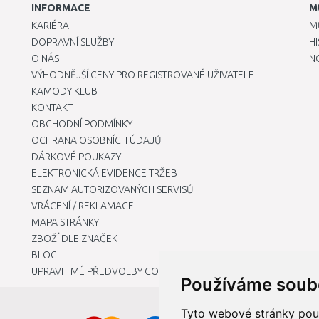
INFORMACE
M
KARIÉRA
M
DOPRAVNÍ SLUŽBY
H
O NÁS
N
VÝHODNĚJŠÍ CENY PRO REGISTROVANÉ UŽIVATELE
KAMODY KLUB
KONTAKT
OBCHODNÍ PODMÍNKY
OCHRANA OSOBNÍCH ÚDAJŮ
DÁRKOVÉ POUKAZY
ELEKTRONICKÁ EVIDENCE TRŽEB
SEZNAM AUTORIZOVANÝCH SERVISŮ
VRÁCENÍ / REKLAMACE
MAPA STRÁNKY
ZBOŽÍ DLE ZNAČEK
BLOG
UPRAVIT MÉ PŘEDVOLBY COOKIES
Používáme soub
Tyto webové stránky použí