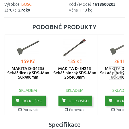
Výrobce:
BOSCH
Kód / Model:
1618600203
Záruka:
2 roky
Váha:
1,13 kg
PODOBNÉ PRODUKTY
159 Kč
135 Kč
264 Kč
MAKITA D-34235
MAKITA D-34213
MAKITA D-3
Sekáč široký SDS-Max
Sekáč plochý SDS-Max
Sekáč plochý 
50x400mm
25x400mm
80x300m
SKLADEM
SKLADEM
SKLADE
DO KOŠÍKU
DO KOŠÍKU
DO KOŠ
Porovnat
Porovnat
Porovna
Specifikace