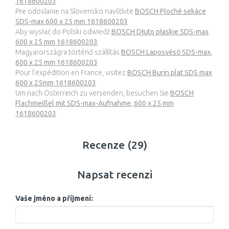
1618600203
Pre odoslanie na Slovensko navštívte
BOSCH Ploché sekáce
SDS-max 600 x 25 mm 1618600203
Aby wysłać do Polski odwiedź
BOSCH Dłuto płaskie SDS-max
600 x 25 mm 1618600203
Magyarországra történő szállítás
BOSCH Laposvéső SDS-max,
600 x 25 mm 1618600203
Pour l’expédition en France, visitez
BOSCH Burin plat SDS max
600 x 25mm 1618600203
Um nach Österreich zu versenden, besuchen Sie
BOSCH
Flachmeißel mit SDS-max-Aufnahme, 600 x 25 mm
1618600203
Recenze (29)
Napsat recenzi
Vaše jméno a příjmení: