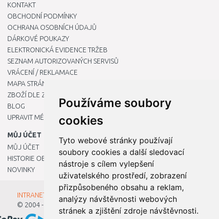
KONTAKT
OBCHODNÍ PODMÍNKY
OCHRANA OSOBNÍCH ÚDAJŮ
DÁRKOVÉ POUKAZY
ELEKTRONICKÁ EVIDENCE TRŽEB
SEZNAM AUTORIZOVANÝCH SERVISŮ
VRÁCENÍ / REKLAMACE
MAPA STRÁNKY
ZBOŽÍ DLE ZNAČEK
Používáme soubory
BLOG
UPRAVIT MÉ PŘEDVOLBY COOKIES
cookies
MŮJ ÚČET
Tyto webové stránky používají
MŮJ ÚČET
soubory cookies a další sledovací
HISTORIE OBJEDNÁVEK
nástroje s cílem vylepšení
NOVINKY
uživatelského prostředí, zobrazení
přizpůsobeného obsahu a reklam,
INTRANET - Přihlášení pro zaměstnance
analýzy návštěvnosti webových
© 2004 - 2026
Kamody s.r.o.
stránek a zjištění zdroje návštěvnosti.