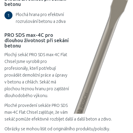
betonu
Plochá hrana pro efektivní
1
rozrušování betonu a zdiva
PRO SDS max-4C pro
dlouhou životnost při sekání
betonu
Plochý sekáč PRO SDS max-4C Flat
Chisel jsme vyrobili pro
profesionály, kteří potřebují
provádět demoliční práce a úpravy
v betonu a cihlách. Sekáč má
plochou řeznou hranu pro zajištění
dlouhodobého výkonu.
Ploché provedení sekáče PRO SDS
max-4C Flat Chisel zajišťuje, že vám
sekáč pomůže efektivně rozbíjet další a další beton a zdivo.
Obrázky se mohou lišit od originálního produktu/položky.