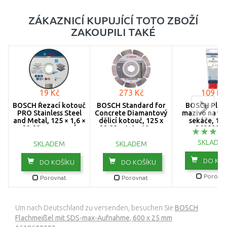
ZÁKAZNICÍ KUPUJÍCÍ TOTO ZBOŽÍ
ZAKOUPILI TAKÉ
19 Kč
273 Kč
109 Kč
BOSCH Řezací kotouč
BOSCH Standard for
BOSCH Plast
PRO Stainless Steel
Concrete Diamantový
mazivo na vrt
and Metal, 125 × 1,6 ×
dělicí kotouč, 125 x
sekáče, 100
22,23 mm, rovný
22,23 x 1,6 x 10 mm
2608002
2608603172
2608602197
SKLADE
SKLADEM
SKLADEM
DO KOŠ
DO KOŠÍKU
DO KOŠÍKU
Porovna
Porovnat
Porovnat
Um nach Deutschland zu versenden, besuchen Sie
BOSCH
Flachmeißel mit SDS-max-Aufnahme, 600 x 25 mm