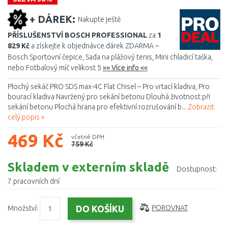
+ DÁREK:
Nakupte ještě
PŘÍSLUŠENSTVÍ BOSCH PROFESSIONAL
za
1
829 Kč
a získejte k objednávce dárek ZDARMA –
Bosch Sportovní čepice, Sada na plážový tenis, Mini chladicí taška,
nebo Fotbalový míč velikost 5
»» Více info ««
Plochý sekáč PRO SDS max-4C Flat Chisel – Pro vrtací kladiva, Pro
bourací kladiva Navržený pro sekání betonu Dlouhá životnost při
sekání betonu Plochá hrana pro efektivní rozrušování b...
Zobrazit
celý popis »
469 Kč
včetně DPH
759 Kč
Skladem v externím skladě
Dostupnost:
7 pracovních dní
Množství:
POROVNAT