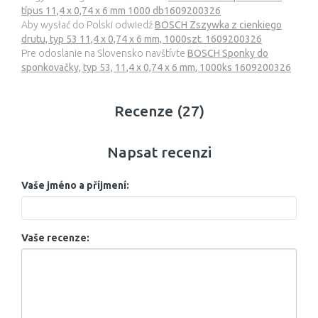
típus 11,4 x 0,74 x 6 mm 1000 db1609200326
Aby wysłać do Polski odwiedź
BOSCH Zszywka z cienkiego
drutu, typ 53 11,4 x 0,74 x 6 mm, 1000szt. 1609200326
Pre odoslanie na Slovensko navštívte
BOSCH Sponky do
sponkovačky, typ 53, 11,4 x 0,74 x 6 mm, 1000ks 1609200326
Recenze (27)
Napsat recenzi
Vaše jméno a příjmení:
Vaše recenze: