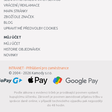
VRÁCENÍ / REKLAMACE
MAPA STRÁNKY
ZBOŽÍ DLE ZNAČEK
BLOG
UPRAVIT MÉ PŘEDVOLBY COOKIES
MŮJ ÚČET
MŮJ ÚČET
HISTORIE OBJEDNÁVEK
NOVINKY
INTRANET - Přihlášení pro zaměstnance
© 2004 - 2026
Kamody s.r.o.
Podle zákona o evidenci tržeb je prodávající povinen vystavit
kupujícímu účtenku. Zároveň je povinen zaevidovat přijatou tržbu u
správce daně online; v případě technického výpadku pak nejpozději
do 48 hodin.