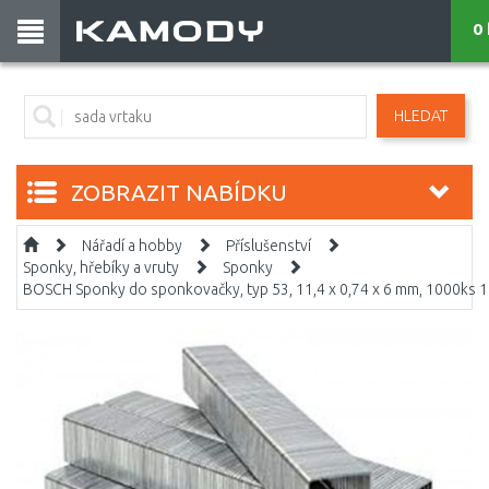
0 
HLEDAT
ZOBRAZIT NABÍDKU
Nářadí a hobby
Příslušenství
Sponky, hřebíky a vruty
Sponky
BOSCH Sponky do sponkovačky, typ 53, 11,4 x 0,74 x 6 mm, 1000ks