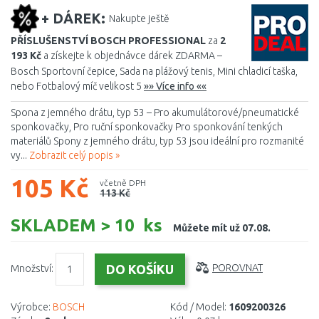
+ DÁREK:
Nakupte ještě
PŘÍSLUŠENSTVÍ BOSCH PROFESSIONAL
za
2
193 Kč
a získejte k objednávce dárek ZDARMA –
Bosch Sportovní čepice, Sada na plážový tenis, Mini chladicí taška,
nebo Fotbalový míč velikost 5
»» Více info ««
Spona z jemného drátu, typ 53 – Pro akumulátorové/pneumatické
sponkovačky, Pro ruční sponkovačky Pro sponkování tenkých
materiálů Spony z jemného drátu, typ 53 jsou ideální pro rozmanité
vy...
Zobrazit celý popis »
105 Kč
včetně DPH
113 Kč
SKLADEM > 10 ks
Můžete mít už 07.08.
Množství:
POROVNAT
Výrobce:
BOSCH
Kód / Model:
1609200326