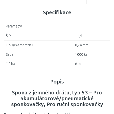
Specifikace
Parametry
Šířka
11,4 mm
Tloušťka materiálu
0,74 mm
Sada
1000 ks
Délka
6 mm
Popis
Spona z jemného drátu, typ 53 – Pro
akumulátorové/pneumatické
sponkovačky, Pro ruční sponkovačky