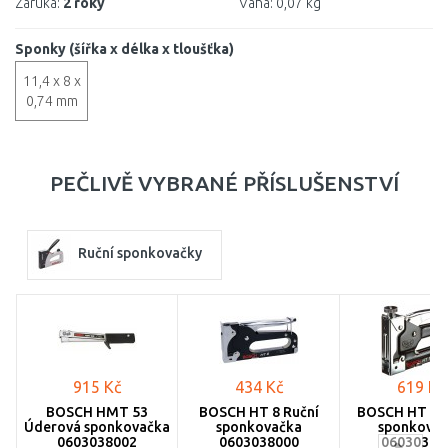
Záruka:
2 roky
Váha:
0,07 kg
Sponky (šířka x délka x tloušťka)
11,4 x 8 x
0,74 mm
PEČLIVĚ VYBRANÉ PŘÍSLUŠENSTVÍ
Ruční sponkovačky
915 Kč
434 Kč
619 Kč
BOSCH HMT 53
BOSCH HT 8 Ruční
BOSCH HT 14 
Úderová sponkovačka
sponkovačka
sponkovač
0603038002
0603038000
06030380