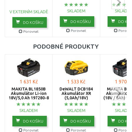
SKLADEM
SKLADE
V EXTERNÍM SKLADĚ
DO KOŠÍKU
DO KOŠ
DO KOŠÍKU
Porovnat
Porovna
Porovnat
PODOBNÉ PRODUKTY
1 631 Kč
1 533 Kč
1 970 K
MAKITA BL1850B
DeWALT DCB184
MAKITA BL1
Akumulátor Li-ion
Akumulátor XR
Akumulátor L
18V/5,0 Ah 197280-8
(5,0Ah/18V)
(18V / 6Ah) 1
SKLADEM
SKLADEM
SKLADE
DO KOŠÍKU
DO KOŠÍKU
DO KOŠ
Porovnat
Porovnat
Porovna