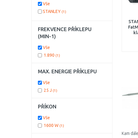
Vše
STANLEY
(1)
STA
FatM
FREKVENCE PŘÍKLEPU
k
(MIN-1)
(1
Vše
1.890
(1)
MAX. ENERGIE PŘÍKLEPU
Vše
25 J
(1)
PŘÍKON
Vše
1600 W
(1)
Kam dále