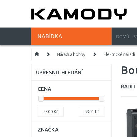
NABÍDKA
DOMŮ
S
Nářadí a hobby
Elektrické nářadí
Bou
UPŘESNIT HLEDÁNÍ
ŘADIT 
CENA
5300
Kč
5301
Kč
ZNAČKA