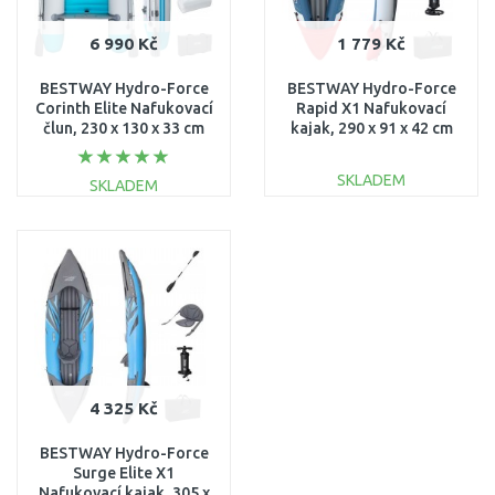
6 990 Kč
1 779 Kč
BESTWAY Hydro-Force
BESTWAY Hydro-Force
Corinth Elite Nafukovací
Rapid X1 Nafukovací
člun, 230 x 130 x 33 cm
kajak, 290 x 91 x 42 cm
65177
65176
SKLADEM
SKLADEM
DO KOŠÍKU
DO KOŠÍKU
Porovnat
Porovnat
4 325 Kč
BESTWAY Hydro-Force
Surge Elite X1
Nafukovací kajak, 305 x