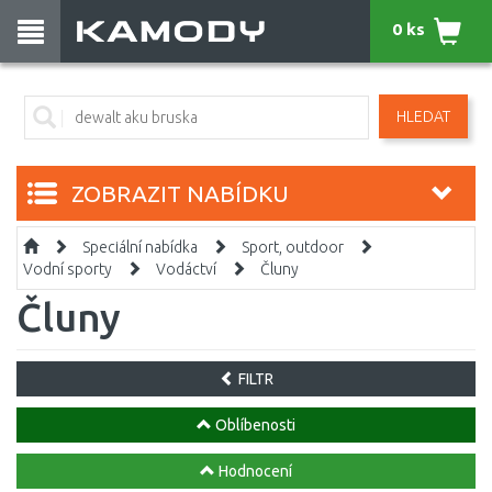
0 ks
HLEDAT
ZOBRAZIT NABÍDKU
Speciální nabídka
Sport, outdoor
Vodní sporty
Vodáctví
Čluny
Čluny
FILTR
Oblíbenosti
Hodnocení