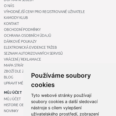
O NÁS
VÝHODNĚJŠÍ CENY PRO REGISTROVANÉ UŽIVATELE
KAMODY KLUB
KONTAKT
OBCHODNÍ PODMÍNKY
OCHRANA OSOBNÍCH ÚDAJŮ
DÁRKOVÉ POUKAZY
ELEKTRONICKÁ EVIDENCE TRŽEB
SEZNAM AUTORIZOVANÝCH SERVISŮ
VRÁCENÍ / REKLAMACE
MAPA STRÁNKY
ZBOŽÍ DLE ZNAČEK
Používáme soubory
BLOG
UPRAVIT MÉ PŘEDVOLBY COOKIES
cookies
MŮJ ÚČET
Tyto webové stránky používají
MŮJ ÚČET
soubory cookies a další sledovací
HISTORIE OBJEDNÁVEK
nástroje s cílem vylepšení
NOVINKY
uživatelského prostředí, zobrazení