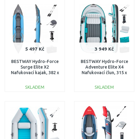
Porovnat
Porovnat
5 497 Kč
3 949 Kč
BESTWAY Hydro-Force
BESTWAY Hydro-Force
Surge Elite X2
Adventure Elite X4
Nafukovací kajak, 382 x
Nafukovací člun, 315 x
94 x 42 cm 65144
165 x 41,5 cm 65158
SKLADEM
SKLADEM
DO KOŠÍKU
DO KOŠÍKU
Porovnat
Porovnat