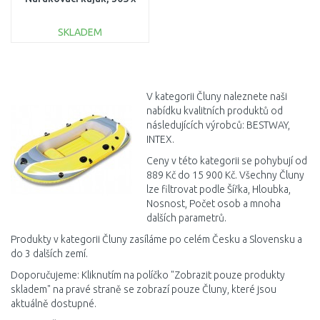
91 x 40 cm 65143
SKLADEM
DO KOŠÍKU
Porovnat
V kategorii Čluny naleznete naši
nabídku kvalitních produktů od
následujících výrobců: BESTWAY,
INTEX.
Ceny v této kategorii se pohybují od
889 Kč do 15 900 Kč. Všechny Čluny
lze filtrovat podle Šířka, Hloubka,
Nosnost, Počet osob a mnoha
dalších parametrů.
Produkty v kategorii Čluny zasíláme po celém Česku a Slovensku a
do 3 dalších zemí.
Doporučujeme: Kliknutím na políčko "Zobrazit pouze produkty
skladem" na pravé straně se zobrazí pouze Čluny, které jsou
aktuálně dostupné.