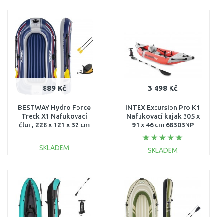
DO KOŠÍKU
DO KOŠÍKU
Porovnat
Porovnat
889 Kč
3 498 Kč
BESTWAY Hydro Force
INTEX Excursion Pro K1
Treck X1 Nafukovací
Nafukovací kajak 305 x
člun, 228 x 121 x 32 cm
91 x 46 cm 68303NP
61083
SKLADEM
SKLADEM
DO KOŠÍKU
DO KOŠÍKU
Porovnat
Porovnat