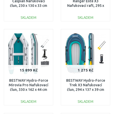
Caspian Nafukovací
Ranger Elite X3
člun, 230 x 130 x 33 cm
Nafukovací raft, 295 x
65046
130 x 46 cm 65160
SKLADEM
SKLADEM
DO KOŠÍKU
DO KOŠÍKU
Porovnat
Porovnat
15 899 Kč
1 275 Kč
BESTWAY Hydro-Force
BESTWAY Hydro-Force
Mirovia Pro Nafukovací
Trek X3 Nafukovací
člun, 330 x 162 x 44 cm
člun, 294 x 137 x 39 cm
65049
61154
SKLADEM
SKLADEM
DO KOŠÍKU
DO KOŠÍKU