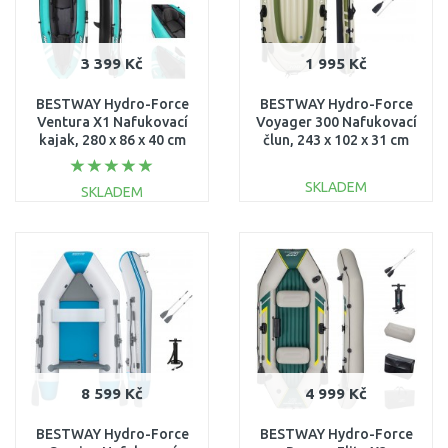
3 399 Kč
1 995 Kč
BESTWAY Hydro-Force
BESTWAY Hydro-Force
Ventura X1 Nafukovací
Voyager 300 Nafukovací
kajak, 280 x 86 x 40 cm
člun, 243 x 102 x 31 cm
65118
65051
SKLADEM
SKLADEM
DO KOŠÍKU
DO KOŠÍKU
Porovnat
Porovnat
8 599 Kč
4 999 Kč
BESTWAY Hydro-Force
BESTWAY Hydro-Force