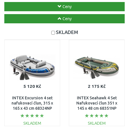
Ceny
Ceny
SKLADEM
5 120 Kč
2 175 Kč
INTEX Excursion 4 set
INTEX Seahawk 4 Set
nafukovací člun, 315 x
Nafukovací člun 351 x
165 x 43 cm 68324NP
145 x 48 cm 68351NP
SKLADEM
SKLADEM