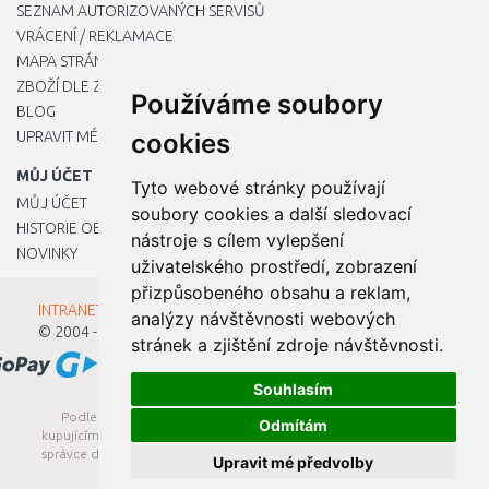
SEZNAM AUTORIZOVANÝCH SERVISŮ
VRÁCENÍ / REKLAMACE
MAPA STRÁNKY
ZBOŽÍ DLE ZNAČEK
Používáme soubory
BLOG
UPRAVIT MÉ PŘEDVOLBY COOKIES
cookies
MŮJ ÚČET
Tyto webové stránky používají
MŮJ ÚČET
soubory cookies a další sledovací
HISTORIE OBJEDNÁVEK
nástroje s cílem vylepšení
NOVINKY
uživatelského prostředí, zobrazení
přizpůsobeného obsahu a reklam,
INTRANET - Přihlášení pro zaměstnance
analýzy návštěvnosti webových
© 2004 - 2026
Kamody s.r.o.
stránek a zjištění zdroje návštěvnosti.
Souhlasím
Podle zákona o evidenci tržeb je prodávající povinen vystavit
Odmítám
kupujícímu účtenku. Zároveň je povinen zaevidovat přijatou tržbu u
správce daně online; v případě technického výpadku pak nejpozději
Upravit mé předvolby
do 48 hodin.