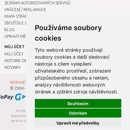
SEZNAM AUTORIZOVANÝCH SERVISŮ
VRÁCENÍ / REKLAMACE
MAPA STRÁNKY
ZBOŽÍ DLE ZNAČEK
Používáme soubory
BLOG
UPRAVIT MÉ PŘEDVOLBY COOKIES
cookies
MŮJ ÚČET
Tyto webové stránky používají
MŮJ ÚČET
soubory cookies a další sledovací
HISTORIE OBJEDNÁVEK
nástroje s cílem vylepšení
NOVINKY
uživatelského prostředí, zobrazení
přizpůsobeného obsahu a reklam,
INTRANET - Přihlášení pro zaměstnance
analýzy návštěvnosti webových
© 2004 - 2026
Kamody s.r.o.
stránek a zjištění zdroje návštěvnosti.
Souhlasím
Podle zákona o evidenci tržeb je prodávající povinen vystavit
Odmítám
kupujícímu účtenku. Zároveň je povinen zaevidovat přijatou tržbu u
správce daně online; v případě technického výpadku pak nejpozději
Upravit mé předvolby
do 48 hodin.