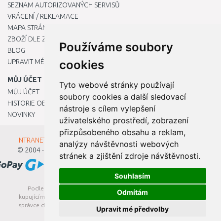
SEZNAM AUTORIZOVANÝCH SERVISŮ
VRÁCENÍ / REKLAMACE
MAPA STRÁNKY
ZBOŽÍ DLE ZNAČEK
Používáme soubory
BLOG
UPRAVIT MÉ PŘEDVOLBY COOKIES
cookies
MŮJ ÚČET
Tyto webové stránky používají
MŮJ ÚČET
soubory cookies a další sledovací
HISTORIE OBJEDNÁVEK
nástroje s cílem vylepšení
NOVINKY
uživatelského prostředí, zobrazení
přizpůsobeného obsahu a reklam,
INTRANET - Přihlášení pro zaměstnance
analýzy návštěvnosti webových
© 2004 - 2026
Kamody s.r.o.
stránek a zjištění zdroje návštěvnosti.
Souhlasím
Podle zákona o evidenci tržeb je prodávající povinen vystavit
Odmítám
kupujícímu účtenku. Zároveň je povinen zaevidovat přijatou tržbu u
správce daně online; v případě technického výpadku pak nejpozději
Upravit mé předvolby
do 48 hodin.