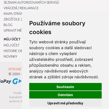
SEZNAM AUTORIZOVANÝCH SERVISŮ
VRÁCENÍ / REKLAMACE
MAPA STRÁNKY
ZBOŽÍ DLE ZNAČEK
Používáme soubory
BLOG
UPRAVIT MÉ PŘEDVOLBY COOKIES
cookies
MŮJ ÚČET
Tyto webové stránky používají
MŮJ ÚČET
soubory cookies a další sledovací
HISTORIE OBJEDNÁVEK
nástroje s cílem vylepšení
NOVINKY
uživatelského prostředí, zobrazení
přizpůsobeného obsahu a reklam,
INTRANET - Přihlášení pro zaměstnance
analýzy návštěvnosti webových
© 2004 - 2026
Kamody s.r.o.
stránek a zjištění zdroje návštěvnosti.
Souhlasím
Podle zákona o evidenci tržeb je prodávající povinen vystavit
Odmítám
kupujícímu účtenku. Zároveň je povinen zaevidovat přijatou tržbu u
správce daně online; v případě technického výpadku pak nejpozději
Upravit mé předvolby
do 48 hodin.