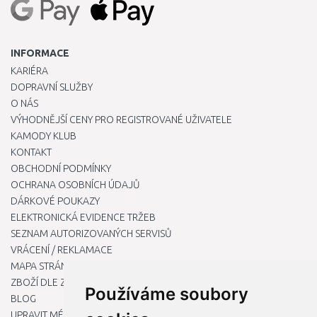
INFORMACE
KARIÉRA
DOPRAVNÍ SLUŽBY
O NÁS
VÝHODNĚJŠÍ CENY PRO REGISTROVANÉ UŽIVATELE
KAMODY KLUB
KONTAKT
OBCHODNÍ PODMÍNKY
OCHRANA OSOBNÍCH ÚDAJŮ
DÁRKOVÉ POUKAZY
ELEKTRONICKÁ EVIDENCE TRŽEB
SEZNAM AUTORIZOVANÝCH SERVISŮ
VRÁCENÍ / REKLAMACE
MAPA STRÁNKY
ZBOŽÍ DLE ZNAČEK
Používáme soubory
BLOG
UPRAVIT MÉ PŘEDVOLBY COOKIES