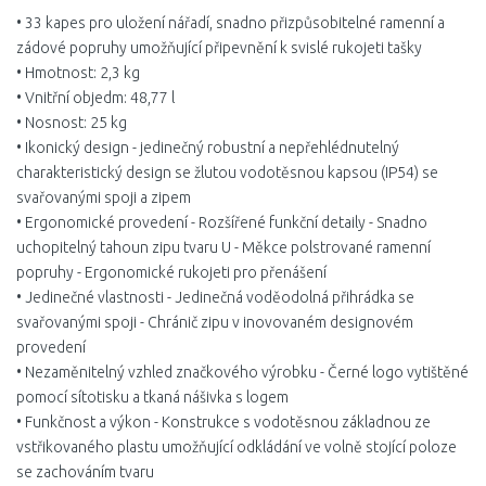
• 33 kapes pro uložení nářadí, snadno přizpůsobitelné ramenní a
zádové popruhy umožňující připevnění k svislé rukojeti tašky
• Hmotnost: 2,3 kg
• Vnitřní objedm: 48,77 l
• Nosnost: 25 kg
• Ikonický design - jedinečný robustní a nepřehlédnutelný
charakteristický design se žlutou vodotěsnou kapsou (IP54) se
svařovanými spoji a zipem
• Ergonomické provedení - Rozšířené funkční detaily - Snadno
uchopitelný tahoun zipu tvaru U - Měkce polstrované ramenní
popruhy - Ergonomické rukojeti pro přenášení
• Jedinečné vlastnosti - Jedinečná voděodolná přihrádka se
svařovanými spoji - Chránič zipu v inovovaném designovém
provedení
• Nezaměnitelný vzhled značkového výrobku - Černé logo vytištěné
pomocí sítotisku a tkaná nášivka s logem
• Funkčnost a výkon - Konstrukce s vodotěsnou základnou ze
vstřikovaného plastu umožňující odkládání ve volně stojící poloze
se zachováním tvaru