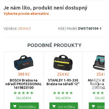
Je nám líto, produkt není dostupný
Vyberte prosím alternativu
Výrobce:
DEWALT
Kód / Model:
DWST60104-1
PODOBNÉ PRODUKTY
389 Kč
254 Kč
254 Kč
BOSCH Brašna na
STANLEY 1-93-330
MAKITA 831
nářadí PROFESSIONAL
Brašna na nářadí 12"
Taška na ná
1619BZ0100
25x35x20 
SKLADEM
SKLADEM
SKLADE
DO KOŠÍKU
DO KOŠÍKU
DO KOŠ