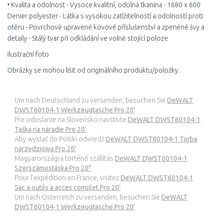
• Kvalita a odolnost - Vysoce kvalitní, odolná tkanina - 1680 x 600
Denier polyester - Látka s vysokou zatížitelností a odolností proti
otěru - Povrchově upravené kovové příslušenství a zpeněné švy a
detaily - Stálý tvar při odkládání ve volně stojící poloze
ilustrační foto
Obrázky se mohou lišit od originálního produktu/položky.
Um nach Deutschland zu versenden, besuchen Sie
DeWALT
DWST60104-1 Werkzeugtasche Pro 20'
Pre odoslanie na Slovensko navštívte
DeWALT DWST60104-1
Taška na náradie Pro 20'
Aby wysłać do Polski odwiedź
DeWALT DWST60104-1 Torba
narzędziowa Pro 20'
Magyarországra történő szállítás
DeWALT DWST60104-1
Szerszámostáska Pro 20"
Pour l’expédition en France, visitez
DeWALT DWST60104-1
Sac a outils a acces complet Pro 20'
Um nach Österreich zu versenden, besuchen Sie
DeWALT
DWST60104-1 Werkzeugtasche Pro 20'