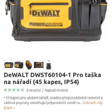
DeWALT DWST60104-1 Pro taška
na nářadí (45 kapes, IP54)
0 recenzí
/
Napsat recenzi
• 33 kapes pro uložení nářadí, snadno přizpůsobitelné ramenní a
zádové popruhy umožňující připevnění k svislé ru...
Zobrazit celý
popis »