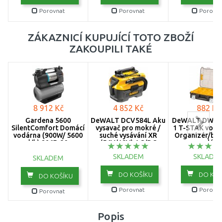
Porovnat
Porovnat
Porovna
ZÁKAZNICÍ KUPUJÍCÍ TOTO ZBOŽÍ
ZAKOUPILI TAKÉ
8 912 Kč
4 852 Kč
882 Kč
Gardena 5600
DeWALT DCV584L Aku
DeWALT DWST
SilentComfort Domácí
vysavač pro mokré /
1 T-STAK vodě
vodárna (900W/ 5600
suché vysávání XR
Organizér/box,
l/h) 9067-20
(54V/18V) AC/DC
pro malé dí
příslušens
SKLADEM
SKLADE
SKLADEM
DO KOŠÍKU
DO KOŠ
DO KOŠÍKU
Porovnat
Porovna
Porovnat
Popis