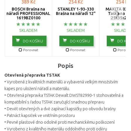
389 Kč
254 Kč
254 Kč
BOSCH Brašna na
STANLEY 1-93-330
MAKITA 831
nářadí PROFESSIONAL
Brašna na nářadí 12"
Taška na ná
1619BZ0100
25x35x20 
SKLADEM
SKLADEM
SKLADE
DO KOŠÍKU
DO KOŠÍKU
DO KOŠ
Porovnat
Porovnat
Porovna
Popis
Otevřená přepravka TSTAK
• Vyrobená z kvalitních materiálů a vybavená velkým množstvím
kapes pro uložení nářadí a materiálu.
• Otevřená přepravka TSTAK Dewalt DWST82990-1 stohovatelná a
kompatibilní s řadou TSTAK zaručující snadnou přepravu
• Devět otevřených a dvě zapínací kapsičky po obvodu brašny
• Patnáct kapsiček ve vnitřním prostoru
• Pevné plastové dno odolné proti mechanickému poškození
• Vyrobeno z kvalitního materiálu oddolného proti oděru