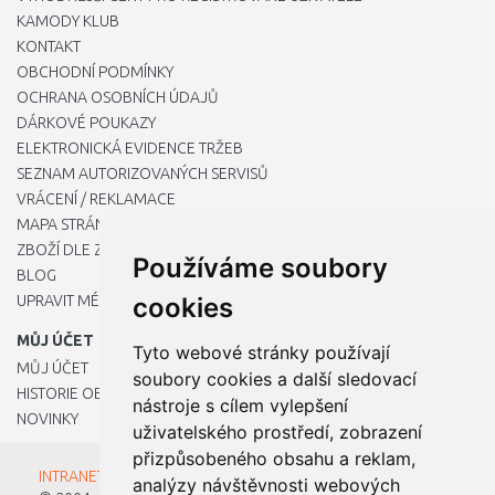
KAMODY KLUB
KONTAKT
OBCHODNÍ PODMÍNKY
OCHRANA OSOBNÍCH ÚDAJŮ
DÁRKOVÉ POUKAZY
ELEKTRONICKÁ EVIDENCE TRŽEB
SEZNAM AUTORIZOVANÝCH SERVISŮ
VRÁCENÍ / REKLAMACE
MAPA STRÁNKY
ZBOŽÍ DLE ZNAČEK
Používáme soubory
BLOG
UPRAVIT MÉ PŘEDVOLBY COOKIES
cookies
MŮJ ÚČET
Tyto webové stránky používají
MŮJ ÚČET
soubory cookies a další sledovací
HISTORIE OBJEDNÁVEK
nástroje s cílem vylepšení
NOVINKY
uživatelského prostředí, zobrazení
přizpůsobeného obsahu a reklam,
INTRANET - Přihlášení pro zaměstnance
analýzy návštěvnosti webových