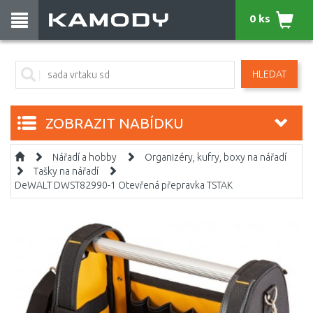
0 ks
HLEDAT
ZOBRAZIT NABÍDKU
Nářadí a hobby
Organizéry, kufry, boxy na nářadí
Tašky na nářadí
DeWALT DWST82990-1 Otevřená přepravka TSTAK