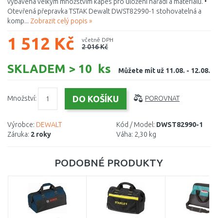
vybavená velkým množstvím kapes pro uložení nářadí a materiálu. •
Otevřená přepravka TSTAK Dewalt DWST82990-1 stohovatelná a
komp...
Zobrazit celý popis »
1 512 Kč
včetně DPH
2 016 Kč
SKLADEM > 10 ks
Můžete mít už 11.08. - 12.08.
Množství:
POROVNAT
Výrobce:
DEWALT
Kód / Model:
DWST82990-1
Záruka:
2 roky
Váha:
2,30 kg
PODOBNÉ PRODUKTY