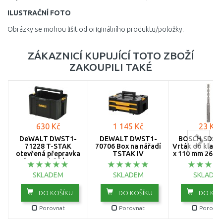
ILUSTRAČNÍ FOTO
Obrázky se mohou lišit od originálního produktu/položky.
ZÁKAZNICÍ KUPUJÍCÍ TOTO ZBOŽÍ
ZAKOUPILI TAKÉ
630 Kč
1 145 Kč
23 Kč
DeWALT DWST1-
DEWALT DWST1-
BOSCH SDS-p
71228 T-STAK
70706 Box na nářadí
Vrták do kladiv
otevřená přepravka
TSTAK IV
x 110 mm 2608
(nosnost 20 kg,
rozměry 440 x 314
SKLADEM
SKLADEM
SKLADE
x176
DO KOŠÍKU
DO KOŠÍKU
DO KOŠ
Porovnat
Porovnat
Porovna