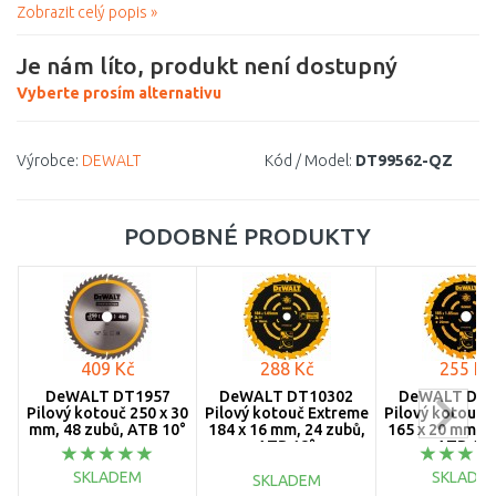
Zobrazit celý popis »
Je nám líto, produkt není dostupný
Vyberte prosím alternativu
Výrobce:
DEWALT
Kód / Model:
DT99562-QZ
PODOBNÉ PRODUKTY
409 Kč
288 Kč
255 Kč
DeWALT DT1957
DeWALT DT10302
DeWALT DT1
Pilový kotouč 250 x 30
Pilový kotouč Extreme
Pilový kotouč 
mm, 48 zubů, ATB 10°
184 x 16 mm, 24 zubů,
165 x 20 mm, 2
ATB 18°
ATB 18°
SKLADEM
SKLADE
SKLADEM