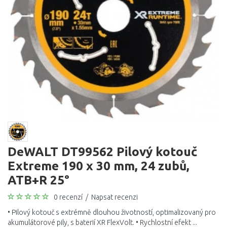
DeWALT DT99562 Pilový kotouč
Extreme 190 x 30 mm, 24 zubů,
ATB+R 25°
0 recenzí
/
Napsat recenzi
• Pilový kotouč s extrémně dlouhou životností, optimalizovaný pro
akumulátorové pily, s baterií XR FlexVolt. • Rychlostní efekt ...