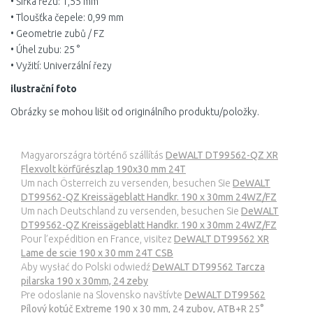
• Šířka řezu: 1,55 mm
• Tloušťka čepele: 0,99 mm
• Geometrie zubů / FZ
• Úhel zubu: 25 °
• Vyžití: Univerzální řezy
ilustrační foto
Obrázky se mohou lišit od originálního produktu/položky.
Magyarországra történő szállítás
DeWALT DT99562-QZ XR
Flexvolt körfűrészlap 190x30 mm 24T
Um nach Österreich zu versenden, besuchen Sie
DeWALT
DT99562-QZ Kreissägeblatt Handkr. 190 x 30mm 24WZ/FZ
Um nach Deutschland zu versenden, besuchen Sie
DeWALT
DT99562-QZ Kreissägeblatt Handkr. 190 x 30mm 24WZ/FZ
Pour l’expédition en France, visitez
DeWALT DT99562 XR
Lame de scie 190 x 30 mm 24T CSB
Aby wysłać do Polski odwiedź
DeWALT DT99562 Tarcza
pilarska 190 x 30mm, 24 zeby
Pre odoslanie na Slovensko navštívte
DeWALT DT99562
Pílový kotúč Extreme 190 x 30 mm, 24 zubov, ATB+R 25°