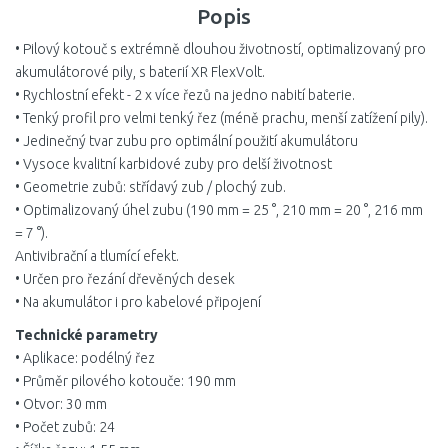
Popis
• Pilový kotouč s extrémně dlouhou životností, optimalizovaný pro
akumulátorové pily, s baterií XR FlexVolt.
• Rychlostní efekt - 2 x více řezů na jedno nabití baterie.
• Tenký profil pro velmi tenký řez (méně prachu, menší zatížení pily).
• Jedinečný tvar zubu pro optimální použití akumulátoru
• Vysoce kvalitní karbidové zuby pro delší životnost
• Geometrie zubů: střídavý zub / plochý zub.
• Optimalizovaný úhel zubu (190 mm = 25 °, 210 mm = 20 °, 216 mm
= 7 °).
Antivibrační a tlumící efekt.
• Určen pro řezání dřevěných desek
• Na akumulátor i pro kabelové připojení
Technické parametry
• Aplikace: podélný řez
• Průměr pilového kotouče: 190 mm
• Otvor: 30 mm
• Počet zubů: 24