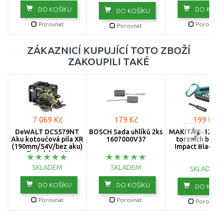
DO KOŠÍKU
DO KOŠ
DO KOŠÍKU
Porovnat
Porovna
Porovnat
ZÁKAZNICÍ KUPUJÍCÍ TOTO ZBOŽÍ
ZAKOUPILI TAKÉ
7 069 Kč
179 Kč
199 Kč
DeWALT DCS579NT
BOSCH Sada uhlíků 2ks
MAKITA E-1200
Aku kotoučová pila XR
1607000V37
torzních bitů
(190mm/54V/bez aku)
Impact Black,
T-stak box VI
SKLADEM
SKLADEM
SKLADE
DO KOŠÍKU
DO KOŠÍKU
DO KOŠ
Porovnat
Porovnat
Porovna