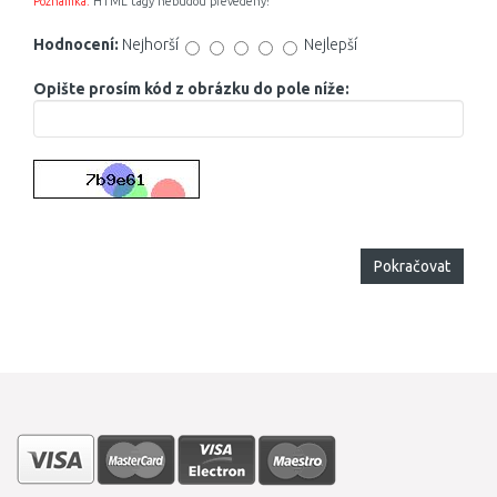
Poznámka:
HTML tagy nebudou převedeny!
Hodnocení:
Nejhorší
Nejlepší
Opište prosím kód z obrázku do pole níže:
Pokračovat