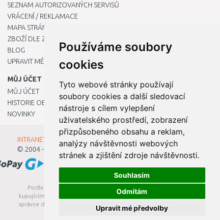
SEZNAM AUTORIZOVANÝCH SERVISŮ
VRÁCENÍ / REKLAMACE
MAPA STRÁNKY
ZBOŽÍ DLE ZNAČEK
Používáme soubory
BLOG
UPRAVIT MÉ PŘEDVOLBY COOKIES
cookies
MŮJ ÚČET
Tyto webové stránky používají
MŮJ ÚČET
soubory cookies a další sledovací
HISTORIE OBJEDNÁVEK
nástroje s cílem vylepšení
NOVINKY
uživatelského prostředí, zobrazení
přizpůsobeného obsahu a reklam,
INTRANET - Přihlášení pro zaměstnance
analýzy návštěvnosti webových
© 2004 - 2026
Kamody s.r.o.
stránek a zjištění zdroje návštěvnosti.
Souhlasím
Podle zákona o evidenci tržeb je prodávající povinen vystavit
Odmítám
kupujícímu účtenku. Zároveň je povinen zaevidovat přijatou tržbu u
správce daně online; v případě technického výpadku pak nejpozději
Upravit mé předvolby
do 48 hodin.