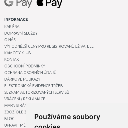
INFORMACE
KARIÉRA
DOPRAVNÍ SLUŽBY
O NÁS
VÝHODNĚJŠÍ CENY PRO REGISTROVANÉ UŽIVATELE
KAMODY KLUB
KONTAKT
OBCHODNÍ PODMÍNKY
OCHRANA OSOBNÍCH ÚDAJŮ
DÁRKOVÉ POUKAZY
ELEKTRONICKÁ EVIDENCE TRŽEB
SEZNAM AUTORIZOVANÝCH SERVISŮ
VRÁCENÍ / REKLAMACE
MAPA STRÁNKY
ZBOŽÍ DLE ZNAČEK
Používáme soubory
BLOG
UPRAVIT MÉ PŘEDVOLBY COOKIES
cookies