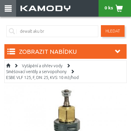
0 ks
HLEDAT
ZOBRAZIT NABÍDKU
Vytápění a ohřev vody
Směšovací ventily a servopohony
ESBE VLF 125, F, DN: 25, KVS: 10 m3/hod