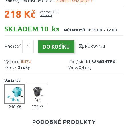
Policový box Ilustrační foto...
Zobrazit celý popis »
218 Kč
včetně DPH
422 Kč
SKLADEM 10 ks
Můžete mít už 11.08. - 12.08.
Množství:
POROVNAT
Výrobce:
INTEX
Kód / Model:
58640INTEX
Záruka:
2 roky
Váha:
0,49 kg
Varianta
218 Kč
374 Kč
PODOBNÉ PRODUKTY