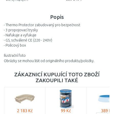
Popis
- Thermo Protector zabudovaný pro bezpečnost
- 3 propojovací trysky
- Nafukuje a vyfukuje
- GS, schválené CE (220 - 240V)
- Policový box
Ilustrační foto
Obrázky se mohou lišit od originálního produktu/položky.
ZÁKAZNICÍ KUPUJÍCÍ TOTO ZBOŽÍ
ZAKOUPILI TAKÉ
2 183 Kč
99 Kč
389 Kč