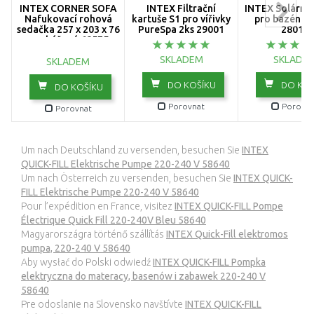
INTEX CORNER SOFA
INTEX Filtrační
INTEX Solární 
Nafukovací rohová
kartuše S1 pro vířivky
pro bazén 3
sedačka 257 x 203 x 76
PureSpa 2ks 29001
28012
cm, béžová 68575
SKLADEM
SKLADE
SKLADEM
DO KOŠÍKU
DO KOŠ
DO KOŠÍKU
Porovnat
Porovna
Porovnat
Um nach Deutschland zu versenden, besuchen Sie
INTEX
QUICK-FILL Elektrische Pumpe 220-240 V 58640
Um nach Österreich zu versenden, besuchen Sie
INTEX QUICK-
FILL Elektrische Pumpe 220-240 V 58640
Pour l’expédition en France, visitez
INTEX QUICK-FILL Pompe
Électrique Quick Fill 220-240V Bleu 58640
Magyarországra történő szállítás
INTEX Quick-Fill elektromos
pumpa, 220-240 V 58640
Aby wysłać do Polski odwiedź
INTEX QUICK-FILL Pompka
elektryczna do materacy, basenów i zabawek 220-240 V
58640
Pre odoslanie na Slovensko navštívte
INTEX QUICK-FILL