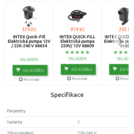
374 Kč
919 Kč
205 Kč
INTEX Quick-Fill
INTEX QUICK-FILL
INTEX QUICK-F
Elektrická pumpa 12V
Elektrická pumpa
Elektrická pum
/ 220-240 V 66634
220V/ 12V 68609
66636
SKLADEM
SKLADE
SKLADEM
DO KOŠÍKU
DO KOŠ
DO KOŠÍKU
Porovnat
Porovna
Porovnat
Specifikace
Parametry
Varianta
1
Zdroj napájení
220-240 V