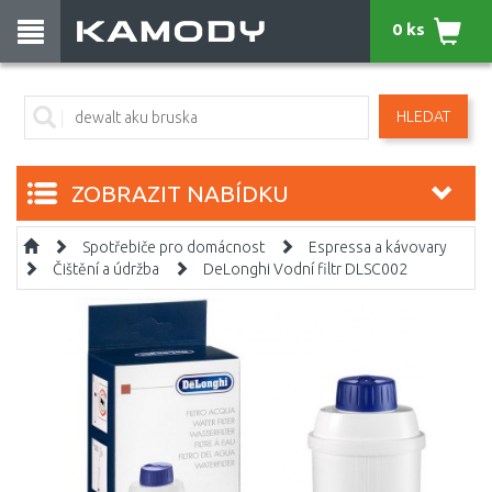
0 ks
HLEDAT
ZOBRAZIT NABÍDKU
Spotřebiče pro domácnost
Espressa a kávovary
Čištění a údržba
DeLonghi Vodní filtr DLSC002