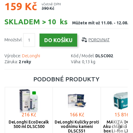
159 Kč
včetně DPH
390 Kč
SKLADEM > 10 ks
Můžete mít už 11.08. - 12.08.
Množství:
POROVNAT
Výrobce:
DeLonghi
Kód / Model:
DLSC002
Záruka:
2 roky
Váha:
0,13 kg
PODOBNÉ PRODUKTY
216 Kč
166 Kč
15 816 K
DeLonghi EcoDecalk
DeLonghi Kuličky proti
MAKITA DCW
500 ml DLSC500
vodnímu kameni
Aku chladící a 
DLSC551
box Li-ion LXT