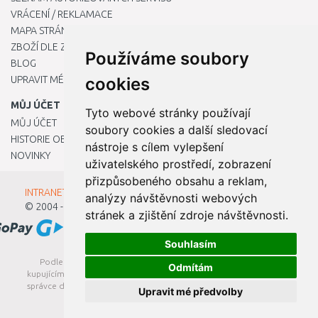
VRÁCENÍ / REKLAMACE
MAPA STRÁNKY
ZBOŽÍ DLE ZNAČEK
Používáme soubory
BLOG
UPRAVIT MÉ PŘEDVOLBY COOKIES
cookies
MŮJ ÚČET
Tyto webové stránky používají
MŮJ ÚČET
soubory cookies a další sledovací
HISTORIE OBJEDNÁVEK
nástroje s cílem vylepšení
NOVINKY
uživatelského prostředí, zobrazení
přizpůsobeného obsahu a reklam,
INTRANET - Přihlášení pro zaměstnance
analýzy návštěvnosti webových
© 2004 - 2026
Kamody s.r.o.
stránek a zjištění zdroje návštěvnosti.
Souhlasím
Podle zákona o evidenci tržeb je prodávající povinen vystavit
Odmítám
kupujícímu účtenku. Zároveň je povinen zaevidovat přijatou tržbu u
správce daně online; v případě technického výpadku pak nejpozději
Upravit mé předvolby
do 48 hodin.