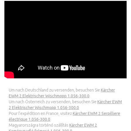
Um nach Deutschland zu versenden, besuchen Sie
Kärcher
EWM 2 Elektrischer Wischmopp 1.056-300.0
Um nach Österreich zu versenden, besuchen Sie
Kärcher EWM
2 Elektrischer Wischmopp 1.056-300.0
Pour l’expédition en France, visitez
Kärcher EWM 2 Serpilliere
électrique 1.056-300.0
Magyarországra történő szállítás
Kärcher EWM 2