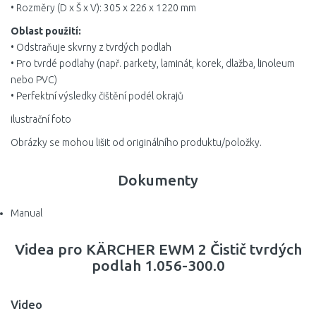
• Rozměry (D x Š x V): 305 x 226 x 1220 mm
Oblast použití:
• Odstraňuje skvrny z tvrdých podlah
• Pro tvrdé podlahy (např. parkety, laminát, korek, dlažba, linoleum
nebo PVC)
• Perfektní výsledky čištění podél okrajů
ilustrační foto
Obrázky se mohou lišit od originálního produktu/položky.
Dokumenty
Manual
Videa pro KÄRCHER EWM 2 Čistič tvrdých
podlah 1.056-300.0
Video