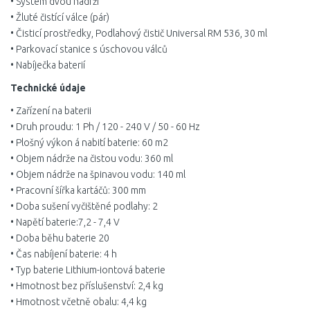
• Systém dvou nádrží
• Žluté čistící válce (pár)
• Čisticí prostředky, Podlahový čistič Universal RM 536, 30 ml
• Parkovací stanice s úschovou válců
• Nabíječka baterií
Technické údaje
• Zařízení na baterii
• Druh proudu: 1 Ph / 120 - 240 V / 50 - 60 Hz
• Plošný výkon á nabití baterie: 60 m2
• Objem nádrže na čistou vodu: 360 ml
• Objem nádrže na špinavou vodu: 140 ml
• Pracovní šířka kartáčů: 300 mm
• Doba sušení vyčištěné podlahy: 2
• Napětí baterie:7,2 - 7,4 V
• Doba běhu baterie 20
• Čas nabíjení baterie: 4 h
• Typ baterie Lithium-iontová baterie
• Hmotnost bez příslušenství: 2,4 kg
• Hmotnost včetně obalu: 4,4 kg