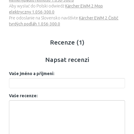
Keménypadló felmosó 1.056-300.0
Aby wysłać do Polski odwiedź
Kärcher EWM 2 Mop
elektryczny 1.056-300.0
Pre odoslanie na Slovensko navštívte
Kärcher EWM 2 Čistič
tvrdých podláh 1.056-300.0
Recenze (1)
Napsat recenzi
Vaše jméno a příjmení:
Vaše recenze: