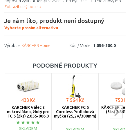
doposud vytírání neměli v lásce, si ho nyní zamilují. Podlahový mo...
Zobrazit celý popis »
Je nám líto, produkt není dostupný
Vyberte prosím alternativu
Výrobce:
KÄRCHER Home
Kód / Model:
1.056-300.0
PODOBNÉ PRODUKTY
433 Kč
7 564 Kč
750 Kč
KÄRCHER Válec z
KÄRCHER FC 5
KÄRCHER Lešti
mikrovlákna, žlutý pro
Cordless Podlahová
(3ks) 2.863-
FC 5 (2ks) 2.055-006.0
myčka (25,2V/300mm)
1.055-601.0
SKLADEM
SKLADEM
SKLADE