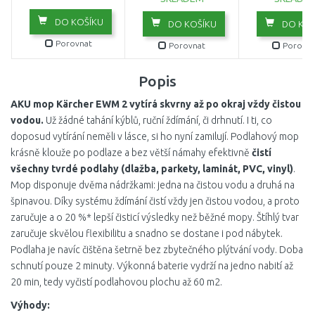
DO KOŠÍKU
DO KOŠÍKU
DO KOŠ
Porovnat
Porovnat
Porovna
Popis
AKU mop Kärcher EWM 2 vytírá skvrny až po okraj vždy čistou
vodou.
Už žádné tahání kýblů, ruční ždímání, či drhnutí. I ti, co
doposud vytírání neměli v lásce, si ho nyní zamilují. Podlahový mop
krásně klouže po podlaze a bez větší námahy efektivně
čistí
všechny tvrdé podlahy (dlažba, parkety, laminát, PVC, vinyl)
.
Mop disponuje dvěma nádržkami: jedna na čistou vodu a druhá na
špinavou. Díky systému ždímání čistí vždy jen čistou vodou, a proto
zaručuje a o 20 %* lepší čisticí výsledky než běžné mopy. Štíhlý tvar
zaručuje skvělou flexibilitu a snadno se dostane i pod nábytek.
Podlaha je navíc čištěna šetrně bez zbytečného plýtvání vody. Doba
schnutí pouze 2 minuty. Výkonná baterie vydrží na jedno nabití až
20 min, tedy vyčistí podlahovou plochu až 60 m2.
Výhody: