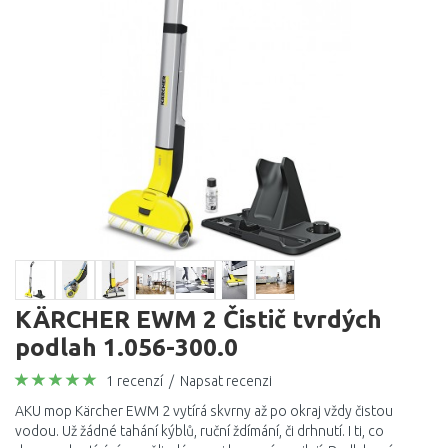
KÄRCHER EWM 2 Čistič tvrdých
podlah 1.056-300.0
1 recenzí
/
Napsat recenzi
AKU mop Kärcher EWM 2 vytírá skvrny až po okraj vždy čistou
vodou. Už žádné tahání kýblů, ruční ždímání, či drhnutí. I ti, co