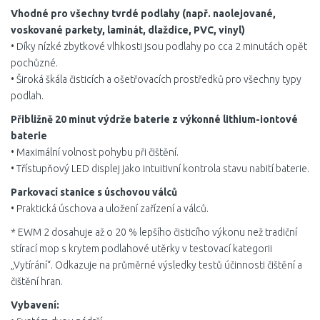
Vhodné pro všechny tvrdé podlahy (např. naolejované,
voskované parkety, laminát, dlaždice, PVC, vinyl)
• Díky nízké zbytkové vlhkosti jsou podlahy po cca 2 minutách opět
pochůzné.
• Široká škála čisticích a ošetřovacích prostředků pro všechny typy
podlah.
Přibližně 20 minut výdrže baterie z výkonné lithium-iontové
baterie
• Maximální volnost pohybu při čištění.
• Třístupňový LED displej jako intuitivní kontrola stavu nabití baterie.
Parkovací stanice s úschovou válců
• Praktická úschova a uložení zařízení a válců.
* EWM 2 dosahuje až o 20 % lepšího čisticího výkonu než tradiční
stírací mop s krytem podlahové utěrky v testovací kategorii
„Vytírání“. Odkazuje na průměrné výsledky testů účinnosti čištění a
čištění hran.
Vybavení: