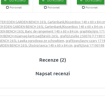
DO KOŠÍKU
DO KOŠÍKU
DO KOŠÍKU
Porovnat
Porovnat
Porovnat
TER EDEN GARDEN BENCH 265L Gartenbank/Kissenbox 140 x 60 x 84 cm,
R EDEN GARDEN BENCH 265L Gartenbank/Kissenbox 140 x 60 x 84 cm, 
N BENCH 265L Banc de rangement 140 x 60 x 84 cm, graphite/gris 17
BENCH műanyag kerti pad/tároló 265L, grafit/szürke 250076 (171901
NCH 265L Ławka ogrodowa ze schowkiem, grafitowy/jasny szary 171
DEN BENCH 265L Úložná lavica 140 x 60 x 84 cm, grafit/sivá 17190198
Recenze (2)
Napsat recenzi