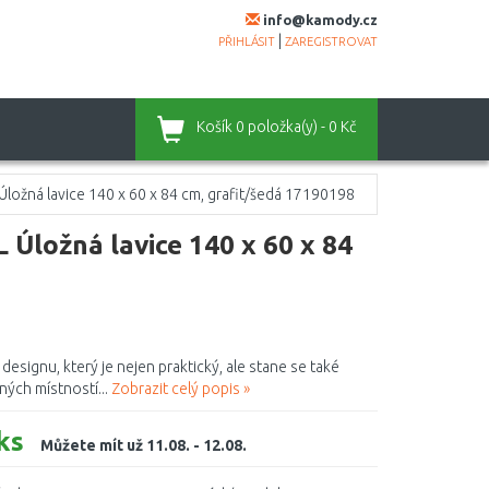
info@kamody.cz
|
PŘIHLÁSIT
ZAREGISTROVAT
Košík
0 položka(y) - 0 Kč
žná lavice 140 x 60 x 84 cm, grafit/šedá 17190198
ožná lavice 140 x 60 x 84
signu, který je nejen praktický, ale stane se také
ných místností...
Zobrazit celý popis »
ks
Můžete mít už 11.08. - 12.08.