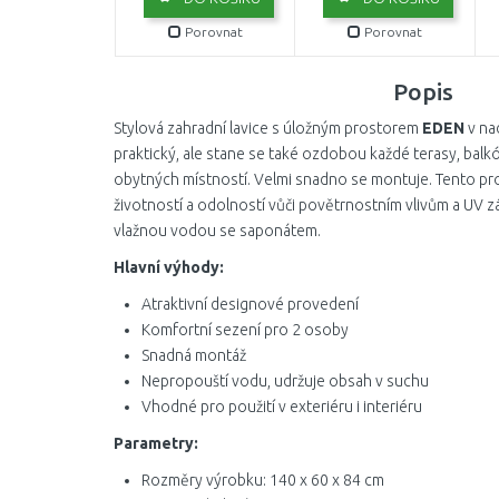
Porovnat
Porovnat
Popis
Stylová zahradní lavice s úložným prostorem
EDEN
v na
praktický, ale stane se také ozdobou každé terasy, balk
obytných místností. Velmi snadno se montuje. Tento p
životností a odolností vůči povětrnostním vlivům a UV 
vlažnou vodou se saponátem.
Hlavní výhody:
Atraktivní designové provedení
Komfortní sezení pro 2 osoby
Snadná montáž
Nepropouští vodu, udržuje obsah v suchu
Vhodné pro použití v exteriéru i interiéru
Parametry:
Rozměry výrobku: 140 x 60 x 84 cm