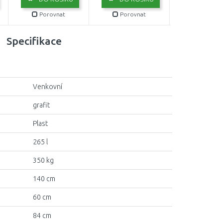
Porovnat
Porovnat
Porovn
Specifikace
Venkovní
grafit
Plast
265 l
350 kg
140 cm
60 cm
84 cm