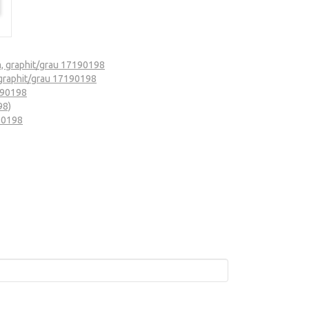
 graphit/grau 17190198
graphit/grau 17190198
190198
98)
90198