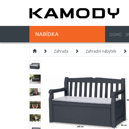
NABÍDKA
DOMŮ
S
Zahrada
Zahradní nábytek