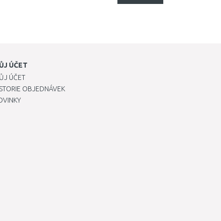
ŮJ ÚČET
ŮJ ÚČET
ISTORIE OBJEDNÁVEK
OVINKY