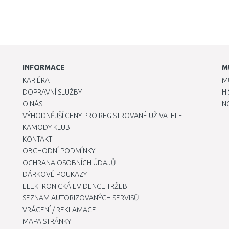
INFORMACE
M
KARIÉRA
M
DOPRAVNÍ SLUŽBY
H
O NÁS
N
VÝHODNĚJŠÍ CENY PRO REGISTROVANÉ UŽIVATELE
KAMODY KLUB
KONTAKT
OBCHODNÍ PODMÍNKY
OCHRANA OSOBNÍCH ÚDAJŮ
DÁRKOVÉ POUKAZY
ELEKTRONICKÁ EVIDENCE TRŽEB
SEZNAM AUTORIZOVANÝCH SERVISŮ
VRÁCENÍ / REKLAMACE
MAPA STRÁNKY