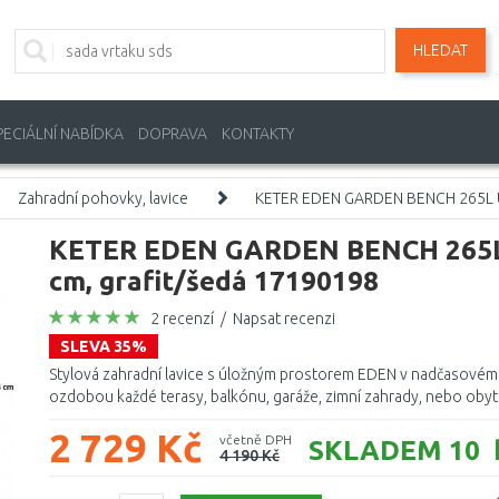
HLEDAT
PECIÁLNÍ NABÍDKA
DOPRAVA
KONTAKTY
Zahradní pohovky, lavice
KETER EDEN GARDEN BENCH 265L Úlo
KETER EDEN GARDEN BENCH 265L Úl
cm, grafit/šedá 17190198
2 recenzí
/
Napsat recenzi
SLEVA 35%
Stylová zahradní lavice s úložným prostorem EDEN v nadčasovém de
ozdobou každé terasy, balkónu, garáže, zimní zahrady, nebo obyt
2 729 Kč
včetně DPH
SKLADEM 10 
4 190 Kč