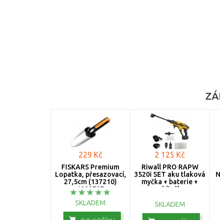
ZÁ
229 Kč
2 125 Kč
FISKARS Premium
Riwall PRO RAPW
Lopatka, přesazovací,
3520i SET aku tlaková
N
27,5cm (137210)
myčka + baterie +
1000727
nabíječka
AP25E2501019B
SKLADEM
SKLADEM