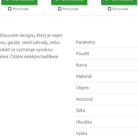
Porovnat
Porovnat
Porovnat
dčasovém designu, který je nejen
Parametry
ónu, garáže, zimní zahrady, nebo
rodukt se vyznačuje vysokou
Použití
záření. Čištění měkkým hadříkem
Barva
Materiál
Objem
Nosnost
Šířka
Hloubka
Výška