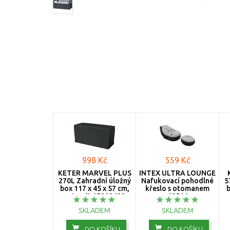
998 Kč
559 Kč
KETER MARVEL PLUS
INTEX ULTRA LOUNGE
270L Zahradní úložný
Nafukovací pohodlné
5
box 117 x 45 x 57 cm,
křeslo s otomanem
b
antracit 17202622
68564
c
SKLADEM
SKLADEM
DO KOŠÍKU
DO KOŠÍKU