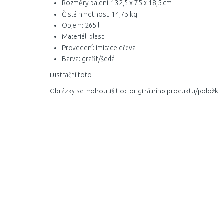
Rozměry balení: 132,5 x 75 x 18,5 cm
Čistá hmotnost: 14,75 kg
Objem: 265 l
Materiál: plast
Provedení: imitace dřeva
Barva: grafit/šedá
ilustrační foto
Obrázky se mohou lišit od originálního produktu/položk