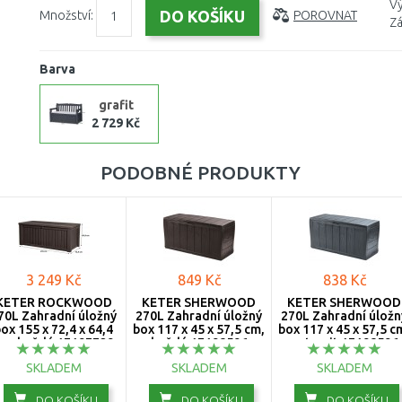
Vý
Množství:
POROVNAT
Zá
Barva
grafit
2 729 Kč
PODOBNÉ PRODUKTY
3 249 Kč
849 Kč
838 Kč
KETER ROCKWOOD
KETER SHERWOOD
KETER SHERWOOD
70L Zahradní úložný
270L Zahradní úložný
270L Zahradní úložn
ox 155 x 72,4 x 64,4
box 117 x 45 x 57,5 cm,
box 117 x 45 x 57,5 c
m, hnědá 17197729
hnědá 17198596
antracit 17198596
SKLADEM
SKLADEM
SKLADEM
DO KOŠÍKU
DO KOŠÍKU
DO KOŠÍKU