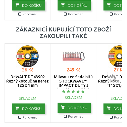
DO KOŠÍKU
DO KOŠÍKU
DO KOŠ
Porovnat
Porovnat
Porovna
ZÁKAZNICÍ KUPUJÍCÍ TOTO ZBOŽÍ
ZAKOUPILI TAKÉ
26 Kč
249 Kč
27 Kč
DeWALT DT43902
Milwaukee Sada bitů
DeWALT DT4
Řezný kotouč na nerez
SHOCKWAVE™
Řezný kotouč n
125 x 1 mm
IMPACT DUTY s
115 x1,6
karabinou (10 ks)
4932480941
SKLADEM
SKLADEM
SKLADE
DO KOŠÍKU
DO KOŠÍKU
DO KOŠ
Porovnat
Porovnat
Porovna