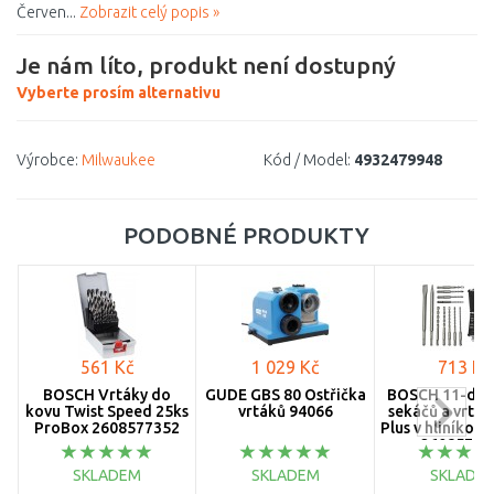
Červen...
Zobrazit celý popis »
Je nám líto, produkt není dostupný
Vyberte prosím alternativu
Výrobce:
Milwaukee
Kód / Model:
4932479948
PODOBNÉ PRODUKTY
561 Kč
1 029 Kč
713 Kč
BOSCH Vrtáky do
GÜDE GBS 80 Ostřička
BOSCH 11-díln
kovu Twist Speed 25ks
vrtáků 94066
sekáčů a vrták
ProBox 2608577352
Plus v hliníkov
26085787
SKLADEM
SKLADEM
SKLADE