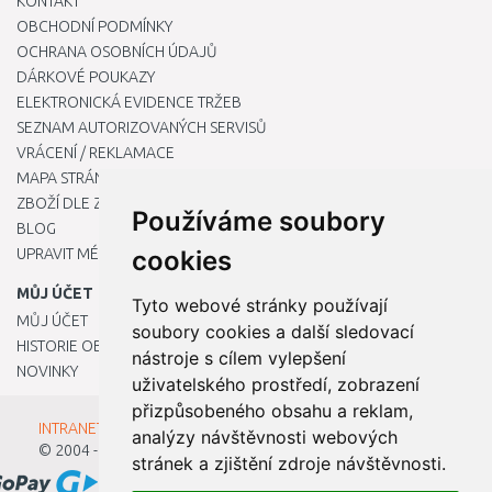
KONTAKT
OBCHODNÍ PODMÍNKY
OCHRANA OSOBNÍCH ÚDAJŮ
DÁRKOVÉ POUKAZY
ELEKTRONICKÁ EVIDENCE TRŽEB
SEZNAM AUTORIZOVANÝCH SERVISŮ
VRÁCENÍ / REKLAMACE
MAPA STRÁNKY
ZBOŽÍ DLE ZNAČEK
Používáme soubory
BLOG
UPRAVIT MÉ PŘEDVOLBY COOKIES
cookies
MŮJ ÚČET
Tyto webové stránky používají
MŮJ ÚČET
soubory cookies a další sledovací
HISTORIE OBJEDNÁVEK
nástroje s cílem vylepšení
NOVINKY
uživatelského prostředí, zobrazení
přizpůsobeného obsahu a reklam,
INTRANET - Přihlášení pro zaměstnance
analýzy návštěvnosti webových
© 2004 - 2026
Kamody s.r.o.
stránek a zjištění zdroje návštěvnosti.