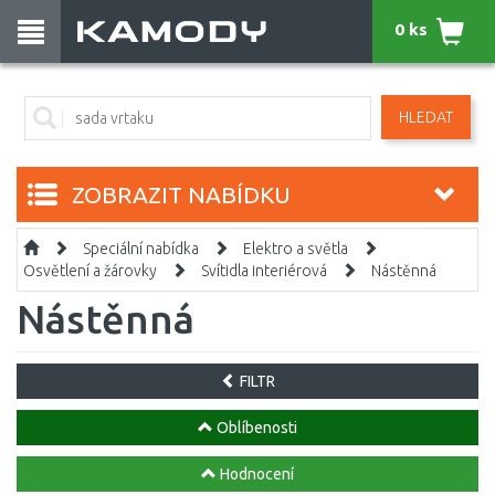
0 ks
HLEDAT
ZOBRAZIT NABÍDKU
Speciální nabídka
Elektro a světla
Osvětlení a žárovky
Svítidla interiérová
Nástěnná
Nástěnná
FILTR
Oblíbenosti
Hodnocení