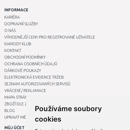
INFORMACE
KARIÉRA
DOPRAVNÍ SLUŽBY
O NÁS
VÝHODNĚJŠÍ CENY PRO REGISTROVANÉ UŽIVATELE
KAMODY KLUB
KONTAKT
OBCHODNÍ PODMÍNKY
OCHRANA OSOBNÍCH ÚDAJŮ
DÁRKOVÉ POUKAZY
ELEKTRONICKÁ EVIDENCE TRŽEB
SEZNAM AUTORIZOVANÝCH SERVISŮ
VRÁCENÍ / REKLAMACE
MAPA STRÁNKY
ZBOŽÍ DLE ZNAČEK
Používáme soubory
BLOG
UPRAVIT MÉ PŘEDVOLBY COOKIES
cookies
MŮJ ÚČET