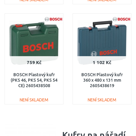
DO KOŠÍKU
DO KOŠÍKU
Porovnat
Porovnat
759 Kč
1 102 Kč
BOSCH Plastový kufr
BOSCH Plastový kufr
(PKS 46, PKS 54, PKS 54
360 x 480 x 131 mm
CE) 2605438508
2605438619
NENÍ SKLADEM
NENÍ SKLADEM
DO KOŠÍKU
DO KOŠÍKU
Porovnat
Porovnat
Kufry na nářadí