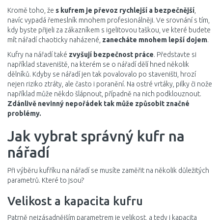
Kromě toho, že
s kufrem je převoz rychlejší a bezpečnější
,
navíc vypadá řemeslník mnohem profesionálněji. Ve srovnání s tím,
kdy byste přijeli za zákazníkem s igelitovou taškou, ve které budete
mít nářadí chaoticky naházené,
zanecháte mnohem lepší dojem
.
Kufry na nářadí také
zvyšují bezpečnost práce
. Představte si
například staveniště, na kterém se o nářadí dělí hned několik
dělníků. Kdyby se nářadí jen tak povalovalo po staveništi, hrozí
nejen riziko ztráty, ale často i poranění. Na ostré vrtáky, pilky či nože
například může někdo šlápnout, případně na nich podklouznout.
Zdánlivě nevinný nepořádek tak může způsobit značné
problémy.
Jak vybrat správný kufr na
nářadí
Při výběru kufříku na nářadí se musíte zaměřit na několik důležitých
parametrů. Které to jsou?
Velikost a kapacita kufru
Patrně nejzásadnějším parametrem je velikost, a tedy i kapacita