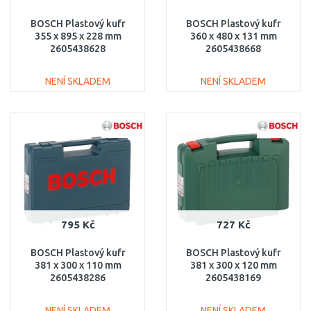
BOSCH Plastový kufr
BOSCH Plastový kufr
355 x 895 x 228 mm
360 x 480 x 131 mm
2605438628
2605438668
NENÍ SKLADEM
NENÍ SKLADEM
DO KOŠÍKU
DO KOŠÍKU
Porovnat
Porovnat
795 Kč
727 Kč
BOSCH Plastový kufr
BOSCH Plastový kufr
381 x 300 x 110 mm
381 x 300 x 120 mm
2605438286
2605438169
NENÍ SKLADEM
NENÍ SKLADEM