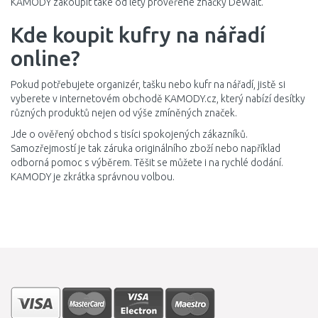
KAMODY zakoupit také od léty prověřené značky DeWalt.
Kde koupit kufry na nářadí
online?
Pokud potřebujete organizér, tašku nebo kufr na nářadí, jistě si
vyberete v internetovém obchodě KAMODY.cz, který nabízí desítky
různých produktů nejen od výše zmíněných značek.
Jde o ověřený obchod s tisíci spokojených zákazníků.
Samozřejmostí je tak záruka originálního zboží nebo například
odborná pomoc s výběrem. Těšit se můžete i na rychlé dodání.
KAMODY je zkrátka správnou volbou.