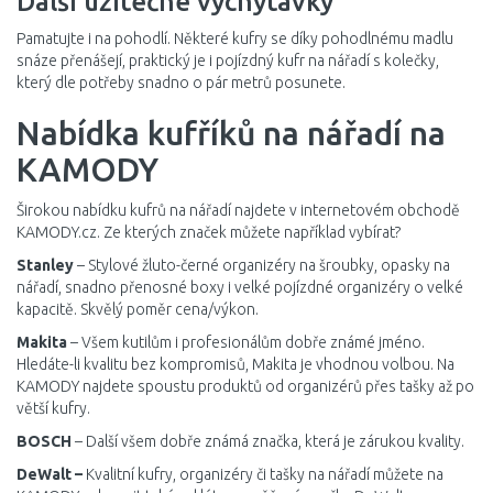
Další užitečné vychytávky
Pamatujte i na pohodlí. Některé kufry se díky pohodlnému madlu
snáze přenášejí, praktický je i pojízdný kufr na nářadí s kolečky,
který dle potřeby snadno o pár metrů posunete.
Nabídka kufříků na nářadí na
KAMODY
Širokou nabídku kufrů na nářadí najdete v internetovém obchodě
KAMODY.cz. Ze kterých značek můžete například vybírat?
Stanley
– Stylové žluto-černé organizéry na šroubky, opasky na
nářadí, snadno přenosné boxy i velké pojízdné organizéry o velké
kapacitě. Skvělý poměr cena/výkon.
Makita
– Všem kutilům i profesionálům dobře známé jméno.
Hledáte-li kvalitu bez kompromisů, Makita je vhodnou volbou. Na
KAMODY najdete spoustu produktů od organizérů přes tašky až po
větší kufry.
BOSCH
– Další všem dobře známá značka, která je zárukou kvality.
DeWalt –
Kvalitní kufry, organizéry či tašky na nářadí můžete na