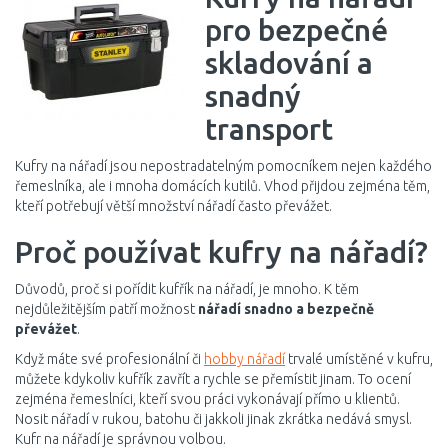
pro bezpečné
skladování a
snadný
transport
Kufry na nářadí jsou nepostradatelným pomocníkem nejen každého
řemeslníka, ale i mnoha domácích kutilů. Vhod přijdou zejména těm,
kteří potřebují větší množství nářadí často převážet.
Proč používat kufry na nářadí?
Důvodů, proč si pořídit kufřík na nářadí, je mnoho. K těm
nejdůležitějším patří možnost
nářadí snadno a bezpečně
převážet
.
Když máte své profesionální či
hobby nářadí
trvalé umístěné v kufru,
můžete kdykoliv kufřík zavřít a rychle se přemístit jinam. To ocení
zejména řemeslníci, kteří svou práci vykonávají přímo u klientů.
Nosit nářadí v rukou, batohu či jakkoli jinak zkrátka nedává smysl.
Kufr na nářadí je správnou volbou.