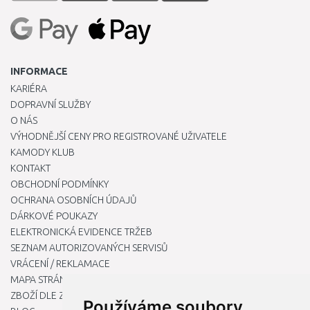
INFORMACE
KARIÉRA
DOPRAVNÍ SLUŽBY
O NÁS
VÝHODNĚJŠÍ CENY PRO REGISTROVANÉ UŽIVATELE
KAMODY KLUB
KONTAKT
OBCHODNÍ PODMÍNKY
OCHRANA OSOBNÍCH ÚDAJŮ
DÁRKOVÉ POUKAZY
ELEKTRONICKÁ EVIDENCE TRŽEB
SEZNAM AUTORIZOVANÝCH SERVISŮ
VRÁCENÍ / REKLAMACE
MAPA STRÁNKY
ZBOŽÍ DLE ZNAČEK
Používáme soubory