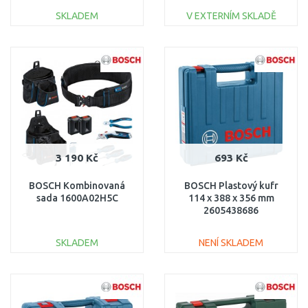
SKLADEM
V EXTERNÍM SKLADĚ
DO KOŠÍKU
DO KOŠÍKU
Porovnat
Porovnat
3 190 Kč
693 Kč
BOSCH Kombinovaná
BOSCH Plastový kufr
sada 1600A02H5C
114 x 388 x 356 mm
2605438686
SKLADEM
NENÍ SKLADEM
DO KOŠÍKU
DO KOŠÍKU
Porovnat
Porovnat