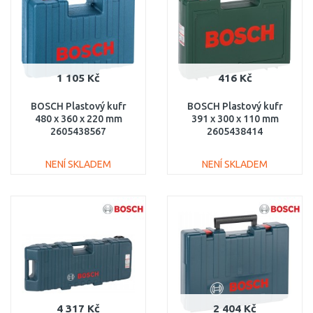
1 105 Kč
416 Kč
BOSCH Plastový kufr
BOSCH Plastový kufr
480 x 360 x 220 mm
391 x 300 x 110 mm
2605438567
2605438414
NENÍ SKLADEM
NENÍ SKLADEM
DO KOŠÍKU
DO KOŠÍKU
Porovnat
Porovnat
4 317 Kč
2 404 Kč