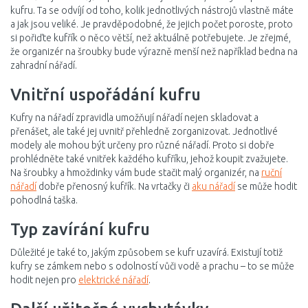
kufru. Ta se odvíjí od toho, kolik jednotlivých nástrojů vlastně máte
a jak jsou veliké. Je pravděpodobné, že jejich počet poroste, proto
si pořiďte kufřík o něco větší, než aktuálně potřebujete. Je zřejmé,
že organizér na šroubky bude výrazně menší než například bedna na
zahradní nářadí.
Vnitřní uspořádání kufru
Kufry na nářadí zpravidla umožňují nářadí nejen skladovat a
přenášet, ale také jej uvnitř přehledně zorganizovat. Jednotlivé
modely ale mohou být určeny pro různé nářadí. Proto si dobře
prohlédněte také vnitřek každého kufříku, jehož koupit zvažujete.
Na šroubky a hmoždinky vám bude stačit malý organizér, na
ruční
nářadí
dobře přenosný kufřík. Na vrtačky či
aku nářadí
se může hodit
pohodlná taška.
Typ zavírání kufru
Důležité je také to, jakým způsobem se kufr uzavírá. Existují totiž
kufry se zámkem nebo s odolností vůči vodě a prachu – to se může
hodit nejen pro
elektrické nářadí
.