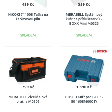
489 Kč
359 Kč
HiKOKI 711008 Taška na
MERABELL Systémový
řetězovou pilu
kufr na příslušenství L-
BOXX Mini M0323
SKLADEM
SKLADEM
DO KOŠÍKU
DO KOŠÍKU
Porovnat
Porovnat
799 Kč
1 390 Kč
MERABELL Víceúčelová
BOSCH Kufr pro GLL 3-
brašna M0302
80 1608M00C1Y