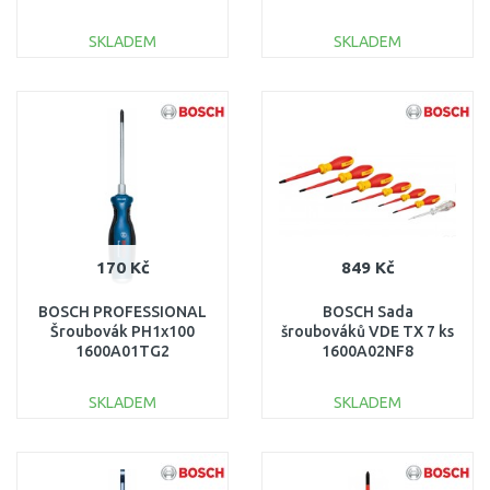
SKLADEM
SKLADEM
DO KOŠÍKU
DO KOŠÍKU
Porovnat
Porovnat
170 Kč
849 Kč
BOSCH PROFESSIONAL
BOSCH Sada
Šroubovák PH1x100
šroubováků VDE TX 7 ks
1600A01TG2
1600A02NF8
SKLADEM
SKLADEM
DO KOŠÍKU
DO KOŠÍKU
Porovnat
Porovnat