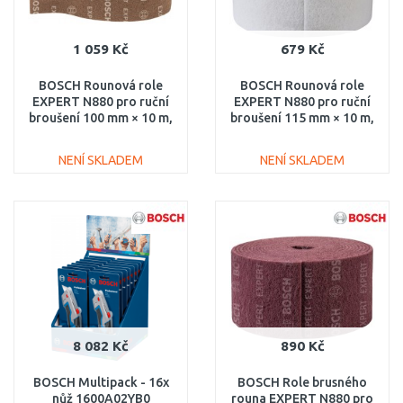
1 059 Kč
679 Kč
BOSCH Rounová role
BOSCH Rounová role
EXPERT N880 pro ruční
EXPERT N880 pro ruční
broušení 100 mm × 10 m,
broušení 115 mm × 10 m,
hrubá A 2608901222
čištění 2608901226
NENÍ SKLADEM
NENÍ SKLADEM
DO KOŠÍKU
DO KOŠÍKU
Porovnat
Porovnat
8 082 Kč
890 Kč
BOSCH Multipack - 16x
BOSCH Role brusného
nůž 1600A02YB0
rouna EXPERT N880 pro