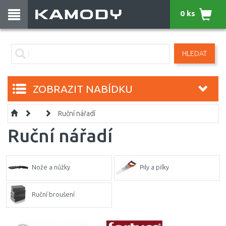
0 ks
HLEDAT
ZOBRAZIT NABÍDKU
Ruční nářadí
Ruční nářadí
Nože a nůžky
Pily a pilky
Ruční broušení