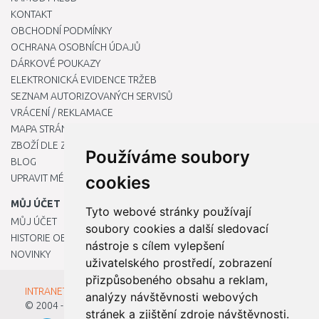
KONTAKT
OBCHODNÍ PODMÍNKY
OCHRANA OSOBNÍCH ÚDAJŮ
DÁRKOVÉ POUKAZY
ELEKTRONICKÁ EVIDENCE TRŽEB
SEZNAM AUTORIZOVANÝCH SERVISŮ
VRÁCENÍ / REKLAMACE
MAPA STRÁNKY
ZBOŽÍ DLE ZNAČEK
Používáme soubory
BLOG
UPRAVIT MÉ PŘEDVOLBY COOKIES
cookies
MŮJ ÚČET
Tyto webové stránky používají
MŮJ ÚČET
soubory cookies a další sledovací
HISTORIE OBJEDNÁVEK
nástroje s cílem vylepšení
NOVINKY
uživatelského prostředí, zobrazení
přizpůsobeného obsahu a reklam,
INTRANET - Přihlášení pro zaměstnance
analýzy návštěvnosti webových
© 2004 - 2026
Kamody s.r.o.
stránek a zjištění zdroje návštěvnosti.