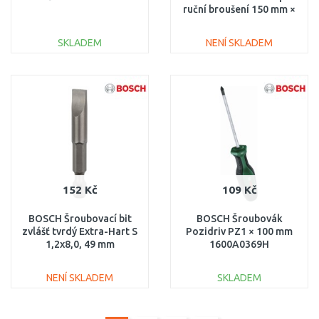
ruční broušení 150 mm ×
10 m, Very Fine A
2608901237
SKLADEM
NENÍ SKLADEM
DO KOŠÍKU
DO KOŠÍKU
Porovnat
Porovnat
152 Kč
109 Kč
BOSCH Šroubovací bit
BOSCH Šroubovák
zvlášť tvrdý Extra-Hart S
Pozidriv PZ1 × 100 mm
1,2x8,0, 49 mm
1600A0369H
2607001485
NENÍ SKLADEM
SKLADEM
DO KOŠÍKU
DO KOŠÍKU