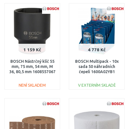
DO KOŠÍKU
DO KOŠÍKU
Porovnat
Porovnat
1 159 Kč
4 778 Kč
BOSCH Nástrčný klíč 55
BOSCH Multipack - 10x
mm, 75 mm, 54 mm, M
sada 50 náhradních
36, 80,5 mm 1608557067
čepelí 1600A02YB1
NENÍ SKLADEM
V EXTERNÍM SKLADĚ
DO KOŠÍKU
DO KOŠÍKU
Porovnat
Porovnat