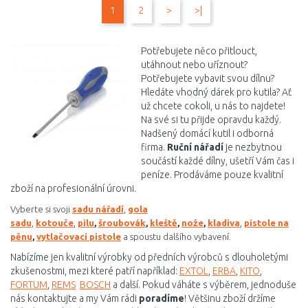
1
2
>
>|
Porovnat
Porovnat
Potřebujete něco přitlouct,
utáhnout nebo uříznout?
Potřebujete vybavit svou dílnu?
Hledáte vhodný dárek pro kutila? Ať
už chcete cokoli, u nás to najdete!
Na své si tu přijde opravdu každý.
Nadšený domácí kutil i odborná
firma.
Ruční nářadí
je nezbytnou
součástí každé dílny, ušetří Vám čas i
peníze. Prodáváme pouze kvalitní
zboží na profesionální úrovni.
Vyberte si svoji
sadu nářadí
,
gola
,
,
sadu
,
kotouče
pilu
,
šroubovák
,
kleště
,
nože
,
kladiva
pistole na
pěnu
,
vytlačovací pistole
a spoustu dalšího vybavení.
Nabízíme jen kvalitní výrobky od předních výrobců s dlouholetými
zkušenostmi, mezi které patří například:
EXTOL
,
ERBA
,
KITO
,
FORTUM
,
REMS
BOSCH
a další. Pokud váháte s výběrem, jednoduše
nás kontaktujte a my Vám rádi
poradíme
! Většinu zboží držíme