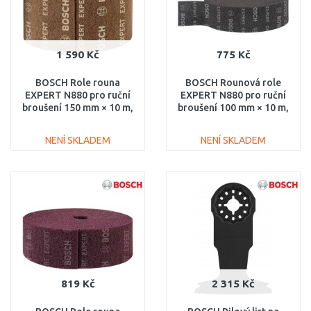
1 590 Kč
775 Kč
BOSCH Role rouna
BOSCH Rounová role
EXPERT N880 pro ruční
EXPERT N880 pro ruční
broušení 150 mm × 10 m,
broušení 100 mm × 10 m,
Coarse A 2608901234
střední S 2608901223
NENÍ SKLADEM
NENÍ SKLADEM
DO KOŠÍKU
DO KOŠÍKU
Porovnat
Porovnat
819 Kč
2 315 Kč