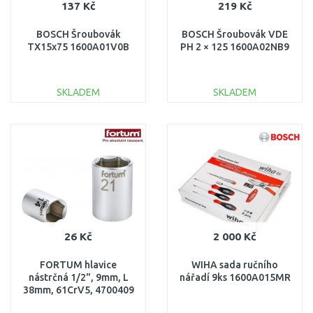
137 Kč
219 Kč
BOSCH Šroubovák
BOSCH Šroubovák VDE
TX15x75 1600A01V0B
PH 2 × 125 1600A02NB9
SKLADEM
SKLADEM
DO KOŠÍKU
DO KOŠÍKU
Porovnat
Porovnat
26 Kč
2 000 Kč
FORTUM hlavice
WIHA sada ručního
nástrčná 1/2", 9mm, L
nářadí 9ks 1600A015MR
38mm, 61CrV5, 4700409