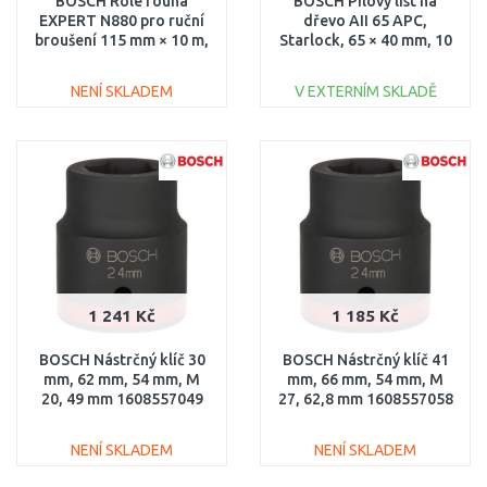
BOSCH Role rouna
BOSCH Pilový list na
EXPERT N880 pro ruční
dřevo AII 65 APC,
broušení 115 mm × 10 m,
Starlock, 65 × 40 mm, 10
Medium A 2608901229
ks 2608669256
NENÍ SKLADEM
V EXTERNÍM SKLADĚ
DO KOŠÍKU
DO KOŠÍKU
Porovnat
Porovnat
1 241 Kč
1 185 Kč
BOSCH Nástrčný klíč 30
BOSCH Nástrčný klíč 41
mm, 62 mm, 54 mm, M
mm, 66 mm, 54 mm, M
20, 49 mm 1608557049
27, 62,8 mm 1608557058
NENÍ SKLADEM
NENÍ SKLADEM