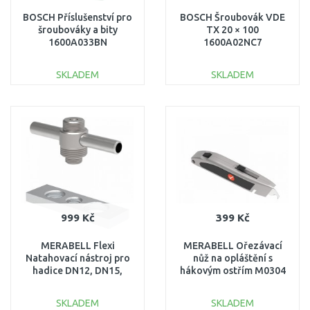
BOSCH Příslušenství pro
BOSCH Šroubovák VDE
šroubováky a bity
TX 20 × 100
1600A033BN
1600A02NC7
SKLADEM
SKLADEM
DO KOŠÍKU
DO KOŠÍKU
Porovnat
Porovnat
999 Kč
399 Kč
MERABELL Flexi
MERABELL Ořezávací
Natahovací nástroj pro
nůž na opláštění s
hadice DN12, DN15,
hákovým ostřím M0304
DN20 M0301
SKLADEM
SKLADEM