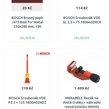
23 Kč
114 Kč
BOSCH Brusný papír
BOSCH Šroubovák VDE
J475 Best for Metal
SL 2,5 × 75 1600A02NC0
230x280 mm, 100
2608608C08
SKLADEM
SKLADEM
DO KOŠÍKU
DO KOŠÍKU
Porovnat
Porovnat
219 Kč
1 699 Kč
BOSCH Šroubovák VDE
MERABELL Řezák na
PZ 2 × 125 1600A02ND2
vlnité trubky + náhradní
řezné kolečko M0305