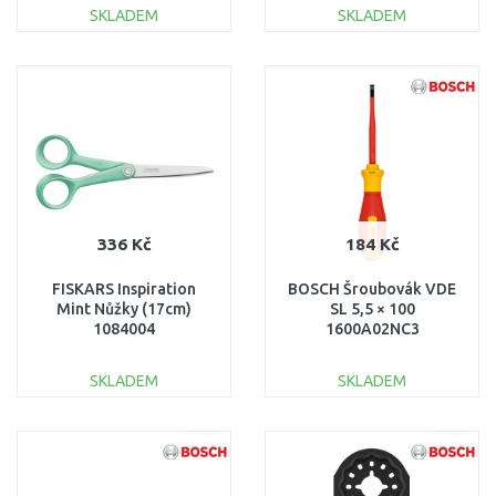
SKLADEM
SKLADEM
DO KOŠÍKU
DO KOŠÍKU
Porovnat
Porovnat
336 Kč
184 Kč
FISKARS Inspiration
BOSCH Šroubovák VDE
Mint Nůžky (17cm)
SL 5,5 × 100
1084004
1600A02NC3
SKLADEM
SKLADEM
DO KOŠÍKU
DO KOŠÍKU
Porovnat
Porovnat