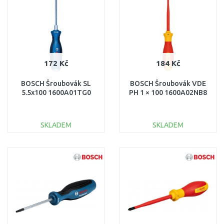
172 Kč
184 Kč
BOSCH Šroubovák SL
BOSCH Šroubovák VDE
5.5x100 1600A01TG0
PH 1 × 100 1600A02NB8
SKLADEM
SKLADEM
DO KOŠÍKU
DO KOŠÍKU
Porovnat
Porovnat