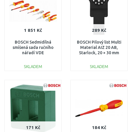
1 851 Kč
289 Kč
BOSCH Sedmidílná
BOSCH Pilový list Multi
smíšená sada ručního
Material AIZ 20 AB,
nářadí VDE
Starlock, 20 × 30 mm
1600A02NG3
2608669251
SKLADEM
SKLADEM
DO KOŠÍKU
DO KOŠÍKU
Porovnat
Porovnat
171 Kč
184 Kč