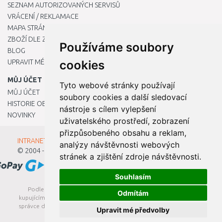
SEZNAM AUTORIZOVANÝCH SERVISŮ
VRÁCENÍ / REKLAMACE
MAPA STRÁNKY
ZBOŽÍ DLE ZNAČEK
Používáme soubory
BLOG
UPRAVIT MÉ PŘEDVOLBY COOKIES
cookies
MŮJ ÚČET
Tyto webové stránky používají
MŮJ ÚČET
soubory cookies a další sledovací
HISTORIE OBJEDNÁVEK
nástroje s cílem vylepšení
NOVINKY
uživatelského prostředí, zobrazení
přizpůsobeného obsahu a reklam,
INTRANET - Přihlášení pro zaměstnance
analýzy návštěvnosti webových
© 2004 - 2026
Kamody s.r.o.
stránek a zjištění zdroje návštěvnosti.
Souhlasím
Podle zákona o evidenci tržeb je prodávající povinen vystavit
Odmítám
kupujícímu účtenku. Zároveň je povinen zaevidovat přijatou tržbu u
správce daně online; v případě technického výpadku pak nejpozději
Upravit mé předvolby
do 48 hodin.