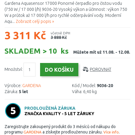
Gardena Aquasensor 17000 Ponorné čerpadlo pro čistou vodu
(750 W / 17 000 l/h) 9036-20 Vysoký výkon a účinnost : výkon 750
W a průtok až 17 000 l/h pro rychlé odčerpávání vody. Moderní
Aqu...
Zobrazit celý popis »
3 311 Kč
včetně DPH
3 888 Kč
SKLADEM > 10 ks
Můžete mít už 11.08. - 12.08.
Množství:
POROVNAT
Výrobce:
GARDENA
Kód / Model:
9036-20
Záruka:
5 let
Váha:
6,40 kg
PRODLOUŽENÁ ZÁRUKA
ZNAČKA KVALITY - 5 LET ZÁRUKY
Zaregistrujte zakoupený produkt do 3 měsíců od nákupu do
programu
a získejte prodlouženou záruku.
.
GARDENA
Více info