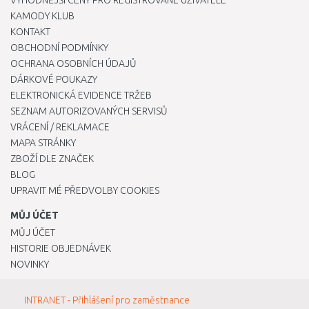
VÝHODNĚJŠÍ CENY PRO REGISTROVANÉ UŽIVATELE
KAMODY KLUB
KONTAKT
OBCHODNÍ PODMÍNKY
OCHRANA OSOBNÍCH ÚDAJŮ
DÁRKOVÉ POUKAZY
ELEKTRONICKÁ EVIDENCE TRŽEB
SEZNAM AUTORIZOVANÝCH SERVISŮ
VRÁCENÍ / REKLAMACE
MAPA STRÁNKY
ZBOŽÍ DLE ZNAČEK
BLOG
UPRAVIT MÉ PŘEDVOLBY COOKIES
MŮJ ÚČET
MŮJ ÚČET
HISTORIE OBJEDNÁVEK
NOVINKY
INTRANET - Přihlášení pro zaměstnance