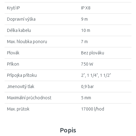
Krytí IP
IP X8
Dopravní výška
9 m
Délka kabelu
10 m
Max. hloubka ponoru
7 m
Plovák
Bez plováku
Příkon
750 W
Přípojka přítoku
2", 1 1/4", 1 1/2"
Jmenovitý tlak
0,9 bar
Maximální průchodnost
5 mm
Max. průtok
17000 l/hod
Popis