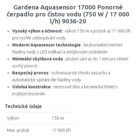
Gardena Aquasensor 17000 Ponorné
čerpadlo pro čistou vodu (750 W / 17 000
l/h) 9036-20
Vysoký výkon a účinnost
: výkon 750 W a průtok až 17 000 l/h
pro rychlé odčerpávání vody.
Moderní Aquasensor technologie
: bezkontaktní měření
hladiny vody s LED indikací a dotykovým ovládáním.
Minimální zbytková voda
: plošné sání až do 1 mm pro téměř
suchý povrch.
Bezpečný provoz
: ochrana proti chodu nasucho a
automatické spínání dle hladiny vody.
Odolná konstrukce
: nerezové tělo a keramická hřídel s
trojitým těsněním.
Technické údaje
Výkon
750 W
Max. průtok
17 000 l/h