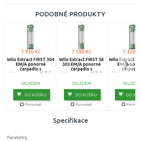
PODOBNÉ PRODUKTY
7 950 Kč
7 590 Kč
7 320 K
Wilo Extract FIRST 304
Wilo Extract FIRST SE
Wilo Extract FI
EM/A ponorné
303 EM/A ponorné
EM/A pono
čerpadlo s
čerpadlo s
čerpadlo 
integrovanou řídící
integrovanou řídící
integrovanou 
jednotkou 6093856
jednotkou 6093857
jednotkou 60
SKLADEM
SKLADEM
SKLADE
DO KOŠÍKU
DO KOŠÍKU
DO KOŠ
Porovnat
Porovnat
Porovna
Specifikace
Parametry