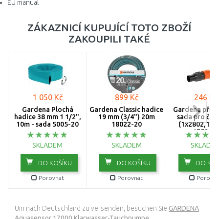
EU manual
ZÁKAZNICÍ KUPUJÍCÍ TOTO ZBOŽÍ
ZAKOUPILI TAKÉ
1 050 Kč
899 Kč
246 Kč
Gardena Plochá
Gardena Classic hadice
Gardena připo
hadice 38 mm 1 1/2",
19 mm (3/4") 20m
sada pro čer
10m - sada 5005-20
18022-20
(1x2802,1x2
1752-20
SKLADEM
SKLADEM
SKLADE
DO KOŠÍKU
DO KOŠÍKU
DO KOŠ
Porovnat
Porovnat
Porovna
Um nach Deutschland zu versenden, besuchen Sie
GARDENA
Aquasensor 17000 Klarwasser-Tauchpumpe,