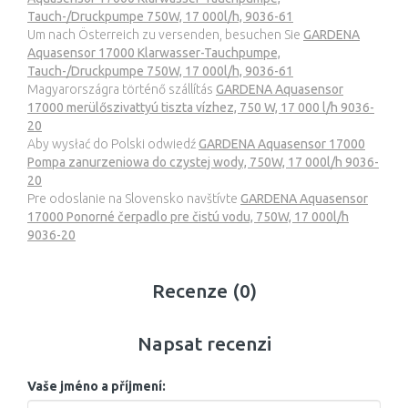
Tauch-/Druckpumpe 750W, 17 000l/h, 9036-61
Um nach Österreich zu versenden, besuchen Sie
GARDENA
Aquasensor 17000 Klarwasser-Tauchpumpe,
Tauch-/Druckpumpe 750W, 17 000l/h, 9036-61
Magyarországra történő szállítás
GARDENA Aquasensor
17000 merülőszivattyú tiszta vízhez, 750 W, 17 000 l/h 9036-
20
Aby wysłać do Polski odwiedź
GARDENA Aquasensor 17000
Pompa zanurzeniowa do czystej wody, 750W, 17 000l/h 9036-
20
Pre odoslanie na Slovensko navštívte
GARDENA Aquasensor
17000 Ponorné čerpadlo pre čistú vodu, 750W, 17 000l/h
9036-20
Recenze (0)
Napsat recenzi
Vaše jméno a příjmení: