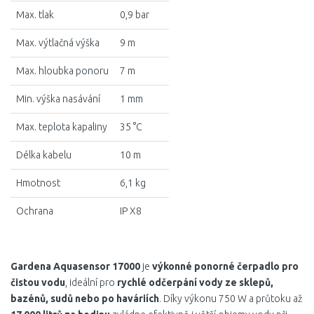
Max. tlak
0,9 bar
Max. výtlačná výška
9 m
Max. hloubka ponoru
7 m
Min. výška nasávání
1 mm
Max. teplota kapaliny
35 °C
Délka kabelu
10 m
Hmotnost
6,1 kg
Ochrana
IP X8
Gardena Aquasensor 17000
je
výkonné ponorné čerpadlo pro
čistou vodu
, ideální pro
rychlé odčerpání vody ze sklepů,
bazénů, sudů nebo po haváriích
. Díky výkonu 750 W a průtoku až