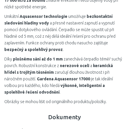
17 000 litrů za hodinu
zvládne efektivně i větší objemy vody při
nízké spotřebě energie.
Unikátní
Aquasensor technologie
umožňuje
bezkontaktní
sledování hladiny vody
a přesné nastavení zapnutí a vypnutí
pomocí dotykového ovládání. Čerpadlo se může spustit už při
hladině od 5 mm, což z něj dělá ideální řešení pro ochranu před
zaplavením. Funkce ochrany proti chodu nasucho zajišťuje
bezpečný a spolehlivý provoz
.
Díky
plošnému sání až do 1 mm
zanechává čerpadlo téměř suchý
povrch. Robustní konstrukce z
nerezové oceli
a
keramická
hřídel s trojitým těsněním
zaručují dlouhou životnost i při
náročném použití.
Gardena Aquasensor 17000
je tak ideální
volbou pro každého, kdo hledá
výkonné, inteligentní a
spolehlivé řešení odvodnění
.
Obrázky se mohou lišit od originálního produktu/položky.
Dokumenty