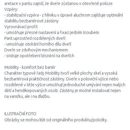
aretace v pantu zajistí, že dveře zůstanou v otevřené poloze
Vzpěry:
- stabilizační vzpěra - z hlíniku v úpravě aluchrom zajišťuje optimální
stabilitu bezbariérové zástěny
Vyrovnávací profil:
- umožňuje přesné nastavení a fixaci jedním šroubem
Pant uprostřed rozdělených dveří:
- umožňuje otvírání horního dílu dveří
Dveře se zdvihovým mechanismem:
- snižuje opotřebení těsnění na dveřích
Mobility - komfort bez bariér
Charakter typové řady Mobility tvoří velké plochy skel a vysoká
bezbariérová praktičnost zástěny. Dveře v poloviční výšce nebo
rozdělené v téže výšce umožňují jednoduché umývání nejen malých
dětí a hendikepovaných osob. Zástěny je možné instalovat nejen
na vaničku, ale i na dlažbu.
ILUSTRAČNÍ FOTO
Obrázky se mohou lišit od originálního produktu/položky.