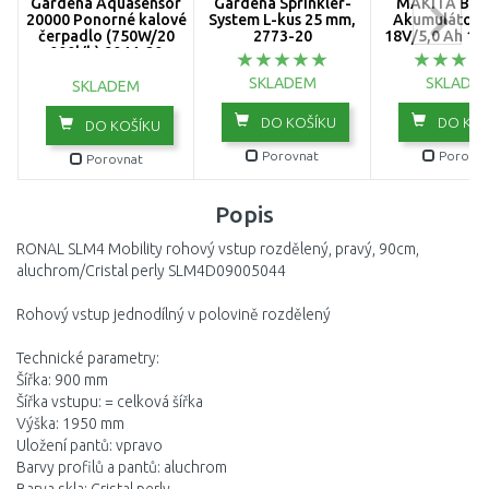
Gardena Aquasensor
Gardena Sprinkler-
MAKITA BL1
20000 Ponorné kalové
System L-kus 25 mm,
Akumulátor L
čerpadlo (750W/20
2773-20
18V/5,0 Ah 19
000l/h) 9044-20
SKLADEM
SKLADE
SKLADEM
DO KOŠÍKU
DO KOŠ
DO KOŠÍKU
Porovnat
Porovna
Porovnat
Popis
RONAL SLM4 Mobility rohový vstup rozdělený, pravý, 90cm,
aluchrom/Cristal perly SLM4D09005044
Rohový vstup jednodílný v polovině rozdělený
Technické parametry:
Šířka: 900 mm
Šířka vstupu: = celková šířka
Výška: 1950 mm
Uložení pantů: vpravo
Barvy profilů a pantů: aluchrom