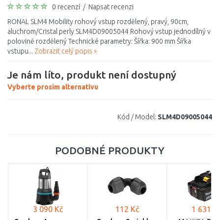
0 recenzí
/
Napsat recenzi
RONAL SLM4 Mobility rohový vstup rozdělený, pravý, 90cm,
aluchrom/Cristal perly SLM4D09005044 Rohový vstup jednodílný v
polovině rozdělený Technické parametry: Šířka: 900 mm Šířka
vstupu...
Zobrazit celý popis »
Je nám líto, produkt není dostupný
Vyberte prosím alternativu
Kód / Model:
SLM4D09005044
PODOBNÉ PRODUKTY
3 090 Kč
112 Kč
1 631 K