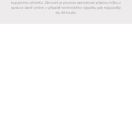
kupujícímu účtenku. Zároveň je povinen zaevidovat přijatou tržbu u
správce daně online; v případě technického výpadku pak nejpozději
do 48 hodin.