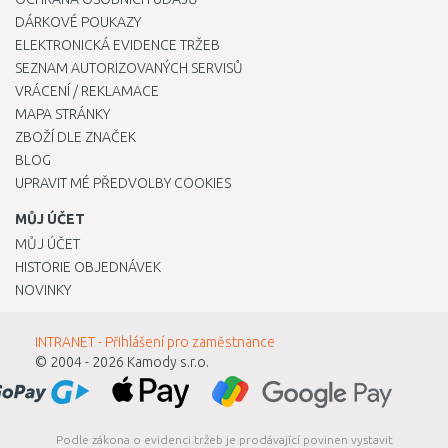
DÁRKOVÉ POUKAZY
ELEKTRONICKÁ EVIDENCE TRŽEB
SEZNAM AUTORIZOVANÝCH SERVISŮ
VRÁCENÍ / REKLAMACE
MAPA STRÁNKY
ZBOŽÍ DLE ZNAČEK
BLOG
UPRAVIT MÉ PŘEDVOLBY COOKIES
MŮJ ÚČET
MŮJ ÚČET
HISTORIE OBJEDNÁVEK
NOVINKY
INTRANET - Přihlášení pro zaměstnance
© 2004 - 2026
Kamody s.r.o.
Podle zákona o evidenci tržeb je prodávající povinen vystavit