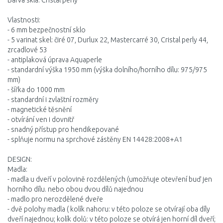
Barva skla: Cristal perly
Vlastnosti:
- 6 mm bezpečnostní sklo
- 5 varinat skel: čiré 07, Durlux 22, Mastercarré 30, Cristal perly 44,
zrcadlové 53
- antiplaková úprava Aquaperle
- standardní výška 1950 mm (výška dolního/horního dílu: 975/975
mm)
- šířka do 1000 mm
- standardní i zvlaštní rozměry
- magnetické těsnění
- otvírání ven i dovnitř
- snadný přístup pro hendikepované
- splňuje normu na sprchové zástěny EN 14428:2008+A1
DESIGN:
Madla:
- madla u dveří v polovině rozdělených (umožňuje otevření buď jen
horního dílu. nebo obou dvou dílů najednou
- madlo pro nerozdělené dveře
- dvě polohy madla ( kolík nahoru: v této poloze se otvírají oba díly
dveří najednou; kolík dolů: v této poloze se otvírá jen horní díl dveří;