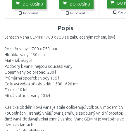
DO KOŠ
DO KOŠÍKU
DO KOŠÍKU
Porovna
Porovnat
Porovnat
Popis
Santech Vana GEMINI 1700 x 750 se zakulaceným rohem, levá
Rozměr vany: 1700 x 750 mm
Hloubka vany: 430 mm
Materiál: akrylát
Podpory k vaně: nejsou součástí vany
Objem vany po přepad: 200 l
Průměrná spotřeba vody:135 l
Celková výška při obezdění: 580 - 620 mm
Záruka 10 let
Min. životnost vany 20 let
Klasická obdélníková vana je stále oblíbenější volbou v moderních
koupelnách. Hranatý vnější tvar zjemňuje zaoblený vnitřní prostor,
čímž vaně dodávají velmi jemný vzhled. Vana GEMINI je vyráběna ve
dvou variantách:
- klasická obdelníková