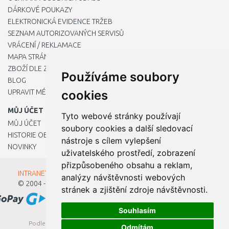
DÁRKOVÉ POUKAZY
ELEKTRONICKÁ EVIDENCE TRŽEB
SEZNAM AUTORIZOVANÝCH SERVISŮ
VRÁCENÍ / REKLAMACE
MAPA STRÁNKY
ZBOŽÍ DLE ZNAČEK
Používáme soubory
BLOG
UPRAVIT MÉ PŘEDVOLBY COOKIES
cookies
MŮJ ÚČET
Tyto webové stránky používají
MŮJ ÚČET
soubory cookies a další sledovací
HISTORIE OBJEDNÁVEK
nástroje s cílem vylepšení
NOVINKY
uživatelského prostředí, zobrazení
přizpůsobeného obsahu a reklam,
INTRANET - Přihlášení pro zaměstnance
analýzy návštěvnosti webových
© 2004 - 2026
Kamody s.r.o.
stránek a zjištění zdroje návštěvnosti.
Souhlasím
Podle zákona o evidenci tržeb je prodávající povinen vystavit
Odmítám