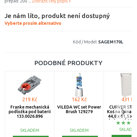
přepad: 200 ...
Zobrazit celý popis »
Je nám líto, produkt není dostupný
Vyberte prosím alternativu
Kód / Model:
SAGEM170L
PODOBNÉ PRODUKTY
219 Kč
162 Kč
431 Kč
Franke mechanická
VILEDA WC set Power
CURVER STYL
podložka pod baterii
Brush 129279
Koš na špinavé
133.0026.896
44,8 x 61,5 x 3
krémový 0070
SKLADE
SKLADEM
SKLADEM