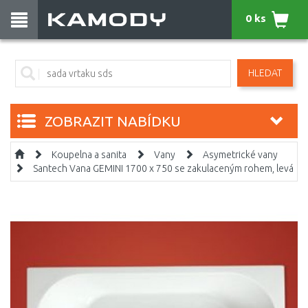
0 ks
HLEDAT
ZOBRAZIT NABÍDKU
Koupelna a sanita
Vany
Asymetrické vany
Santech Vana GEMINI 1700 x 750 se zakulaceným rohem, levá