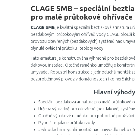
CLAGE SMB – speciální beztl
pro malé průtokové ohřívače
CLAGE SMB
je kvalitní speciální beztlaková armatura ur
beztlakovými průtokovými ohřívači vody CLAGE. Slouží
provozu otevřených (beztlakových) systémů nad umyva
plynulé ovládání průtoku i teploty vody.
Tato armatura je konstruována výhradně pro beztlakové za
tlakovou instalaci. Otočné raménko umožňuje komfortní
umyvadel. Robustní konstrukce a jednoduchá montáž zaj
bezproblémový provoz v domácnostech i komerčních p
Hlavní výhod
Speciální beztlaková armatura pro malé průtokové o
Určena výhradně pro otevřené (beztlakové) systém
Otočné výtokové raménko pro pohodlné používání
Plynulá regulace průtoku vody
Jednoduchá a rychlá montáž nad umyvadlo nebo dř