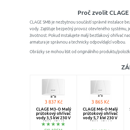
Proč zvolit CLAG
CLAGE SMB je nezbytnou součástí správné instalace b
vody. Zajišťuje bezpečný provoz otevřeného systému, 
životnost. Pokud instalujete malý beztlakový ohřívač n
armatura je správnou a technicky odpovídající volbou.
Obrázky se mohou lišit od originálního produktu/položk
ZÁ
3 837 Kč
3 865 Kč
CLAGE M3-O Malý
CLAGE M6-O Malý
průtokový ohřívač
průtokový ohřívač
vody 3,5 kW 230 V
vody 5,7 kW 230 V
1500-17113
1500-17116