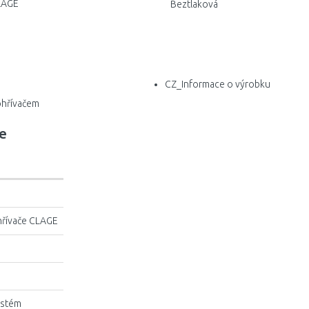
CLAGE
Beztlaková
CZ_Informace o výrobku
ohřívačem
e
hřívače CLAGE
ystém