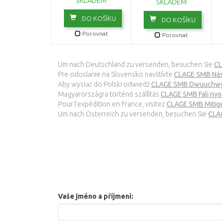
SKLADEM
SKLADEM
DO KOŠÍKU
DO KOŠÍKU
Porovnat
Porovnat
Um nach Deutschland zu versenden, besuchen Sie
CL
Pre odoslanie na Slovensko navštívte
CLAGE SMB Nást
Aby wysłać do Polski odwiedź
CLAGE SMB Dwuuchwy
Magyarországra történő szállítás
CLAGE SMB Fali ny
Pour l’expédition en France, visitez
CLAGE SMB Mitige
Um nach Österreich zu versenden, besuchen Sie
CLAG
Vaše jméno a příjmení: