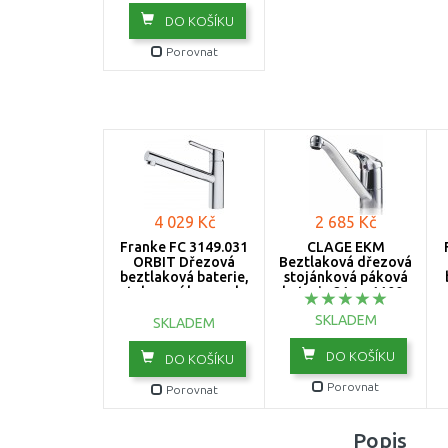
DO KOŠÍKU
Porovnat
4 029 Kč
2 685 Kč
Franke FC 3149.031
CLAGE EKM
ORBIT Dřezová
Beztlaková dřezová
beztlaková baterie,
stojánková páková
vytahovací koncovka,
baterie 21cm 1100-
chrom 115.0623.149
04220
SKLADEM
SKLADEM
DO KOŠÍKU
DO KOŠÍKU
Porovnat
Porovnat
Popis