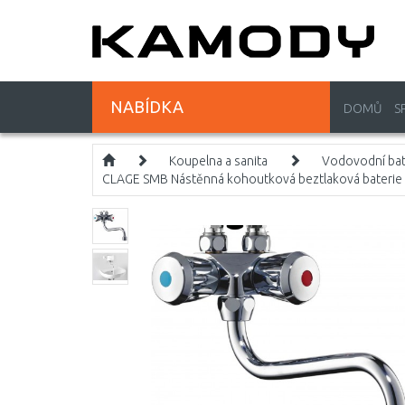
NABÍDKA
DOMŮ
S
Koupelna a sanita
Vodovodní bat
CLAGE SMB Nástěnná kohoutková beztlaková baterie