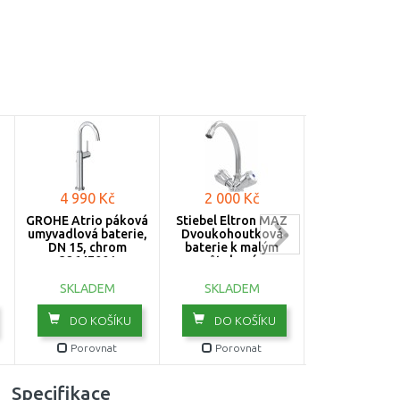
4 990 Kč
2 000 Kč
3 489 K
GROHE Atrio páková
Stiebel Eltron MAZ
Franke FC 63
umyvadlová baterie,
Dvoukohoutková
Dřezová bezt
DN 15, chrom
baterie k malým
baterie, C
32647001
průtokovým
115.0512.
ohřívačům 205621
SKLADEM
SKLADEM
V EXTERNÍM 
DO KOŠÍKU
DO KOŠÍKU
DO KOŠ
Porovnat
Porovnat
Porovn
Specifikace