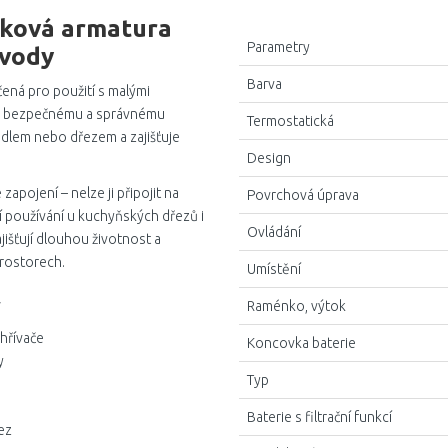
aková armatura
Parametry
 vody
Barva
čená pro použití s malými
 k bezpečnému a správnému
Termostatická
dlem nebo dřezem a zajišťuje
Design
pojení – nelze ji připojit na
Povrchová úprava
 používání u kuchyňských dřezů i
Ovládání
išťují dlouhou životnost a
rostorech.
Umístění
y
Raménko, výtok
hřívače
Koncovka baterie
y
Typ
Baterie s filtrační funkcí
ez