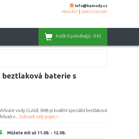
info@kamody.cz
|
PŘIHLÁSIT
ZAREGISTROVAT
Košík
0 položka(y) - 0 Kč
eztlaková baterie s
řívače vody CLAGE SMB je kvalitní speciální beztlaková
ívači v...
Zobrazit celý popis »
s
Můžete mít už 11.08. - 12.08.