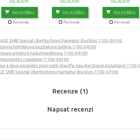
SKLADEM
SKLADEM
SKLADEM
DO KOŠÍKU
DO KOŠÍKU
DO KOŠÍKU
Porovnat
Porovnat
Porovnat
AGE SMB Spezial Übertischmischarmatur drucklos 1100-04100
enná kohútiková beztlaková batéria 1100-04100
towa armatura nadumywalkowa 1100-04100
omásmentes csaptelep (1100-04100
ur a deux poignées pour petit chauffe-eau électrique instantané 1100
E SMB Spezial Übertischmischarmatur drucklos 1100-04100
Recenze (1)
Napsat recenzi