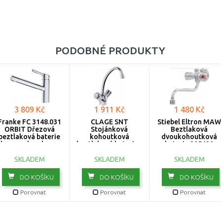
PODOBNÉ PRODUKTY
3 809 Kč
1 911 Kč
1 480 Kč
Franke FC 3148.031
CLAGE SNT
Stiebel Eltron MAW
ORBIT Dřezová
Stojánková
Beztlaková
beztlaková baterie
kohoutková
dvoukohoutková
bez sprchy, chrom
beztlaková baterie s
baterie 205620
115.0623.148
raménkem 16 cm
1100-02100
SKLADEM
SKLADEM
SKLADEM
DO KOŠÍKU
DO KOŠÍKU
DO KOŠÍKU
Porovnat
Porovnat
Porovnat