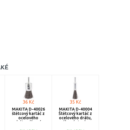
AKÉ
36 Kč
35 Kč
MAKITA D-40026
MAKITA D-40004
štětcový kartáč z
Štětcový kartáč z
ocelového
ocelového drátu,
drátu,válcová
válcová stopka,
stopka,25x6mm
12x6mm