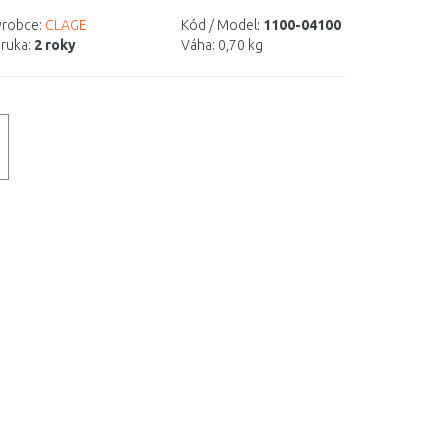
robce:
CLAGE
Kód / Model:
1100-04100
ruka:
2 roky
Váha:
0,70 kg