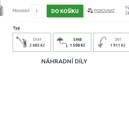
Vý
Množství:
POROVNAT
Zá
Typ
EKM
SMB
SNT
2 685 Kč
1 508 Kč
1 911 Kč
NÁHRADNÍ DÍLY