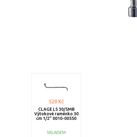
520 Kč
CLAGE LS 30/SMB
Výtokové raménko 30
cm 1/2" 0010-00550
SKLADEM