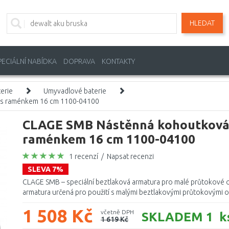
HLEDAT
PECIÁLNÍ NABÍDKA
DOPRAVA
KONTAKTY
erie
Umyvadlové baterie
 s raménkem 16 cm 1100-04100
CLAGE SMB Nástěnná kohoutková b
raménkem 16 cm 1100-04100
1 recenzí
/
Napsat recenzi
SLEVA 7%
CLAGE SMB – speciální beztlaková armatura pro malé průtokové oh
armatura určená pro použití s malými beztlakovými průtokovými ohř
1 508 Kč
včetně DPH
SKLADEM 1 k
1 619 Kč