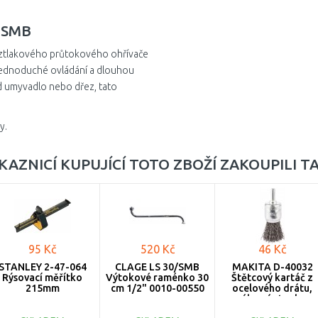
E SMB
eztlakového průtokového ohřívače
jednoduché ovládání a dlouhou
ad umyvadlo nebo dřez, tato
y.
KAZNICÍ KUPUJÍCÍ TOTO ZBOŽÍ ZAKOUPILI T
95 Kč
520 Kč
46 Kč
STANLEY 2-47-064
CLAGE LS 30/SMB
MAKITA D-40032
Rýsovací měřítko
Výtokové raménko 30
Štětcový kartáč z
215mm
cm 1/2" 0010-00550
ocelového drátu,
válcová stopka,
30x6mm