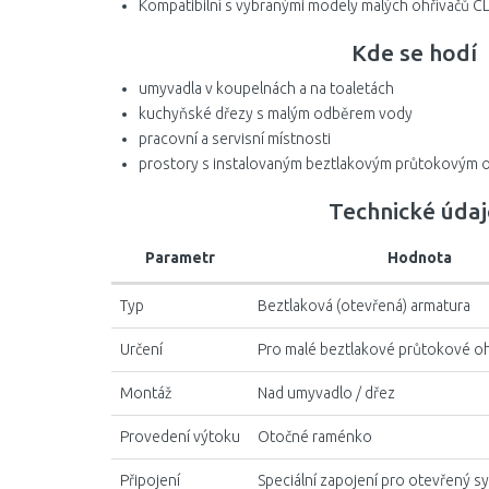
Kompatibilní s vybranými modely malých ohřívačů 
Kde se hodí
umyvadla v koupelnách a na toaletách
kuchyňské dřezy s malým odběrem vody
pracovní a servisní místnosti
prostory s instalovaným beztlakovým průtokovým 
Technické údaj
Parametr
Hodnota
Typ
Beztlaková (otevřená) armatura
Určení
Pro malé beztlakové průtokové o
Montáž
Nad umyvadlo / dřez
Provedení výtoku
Otočné raménko
Připojení
Speciální zapojení pro otevřený s