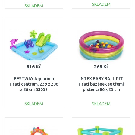
SKLADEM
SKLADEM
DO KOŠÍKU
DO KOŠÍKU
Porovnat
Porovnat
816 Kč
268 Kč
BESTWAY Aquarium
INTEX BABY BALL PIT
Hrací centrum, 239 x 206
Hrací bazének se třemi
x 86 cm 53052
prstenci 86 x 25 cm
48674
SKLADEM
SKLADEM
DO KOŠÍKU
DO KOŠÍKU
Porovnat
Porovnat