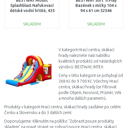
BESTWAY Mount
BESTWAY Sort 'n Play
Splashblast Nafukovací
Bazének s míčky 104 x
dětské vodní hřiště, 435
94 x 61 cm 52546
x 286 x 267 cm 53478
SKLADEM
SKLADEM
DO KOŠÍKU
DO KOŠÍKU
Porovnat
Porovnat
V kategorii Hrací centra, skákací
hrady naleznete naši nabídku
kvalitních produktů od následujících
výrobců: BESTWAY, INTEX.
Ceny v této kategorii se pohybují od
268 Kč do 9 700 Kč. Všechny Hrací
centra, skákací hrady lze filtrovat
podle Objem, Nosnost, Průměr, Věk
a mnoha dalších parametrů.
Produkty v kategorii Hrací centra, skákací hrady zasíláme po celém
Česku a Slovensku a do 3 dalších zemí.
Doporučujeme: Kliknutím na políčko "Zobrazit pouze produkty
skladem" na pravé straně se zobrazí pouze Hrací centra, skákací