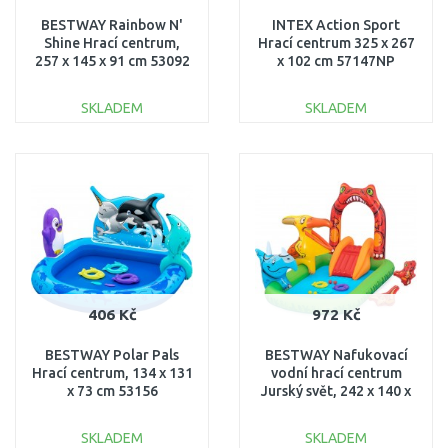
BESTWAY Rainbow N'
INTEX Action Sport
Shine Hrací centrum,
Hrací centrum 325 x 267
257 x 145 x 91 cm 53092
x 102 cm 57147NP
SKLADEM
SKLADEM
DO KOŠÍKU
DO KOŠÍKU
Porovnat
Porovnat
406 Kč
972 Kč
BESTWAY Polar Pals
BESTWAY Nafukovací
Hrací centrum, 134 x 131
vodní hrací centrum
x 73 cm 53156
Jurský svět, 242 x 140 x
137 cm 53160
SKLADEM
SKLADEM