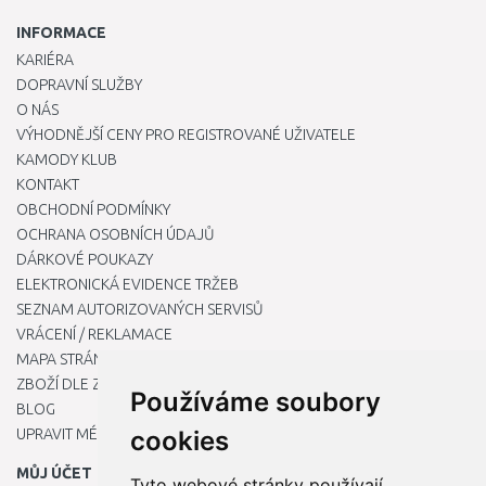
INFORMACE
KARIÉRA
DOPRAVNÍ SLUŽBY
O NÁS
VÝHODNĚJŠÍ CENY PRO REGISTROVANÉ UŽIVATELE
KAMODY KLUB
KONTAKT
OBCHODNÍ PODMÍNKY
OCHRANA OSOBNÍCH ÚDAJŮ
DÁRKOVÉ POUKAZY
ELEKTRONICKÁ EVIDENCE TRŽEB
SEZNAM AUTORIZOVANÝCH SERVISŮ
VRÁCENÍ / REKLAMACE
MAPA STRÁNKY
ZBOŽÍ DLE ZNAČEK
Používáme soubory
BLOG
UPRAVIT MÉ PŘEDVOLBY COOKIES
cookies
MŮJ ÚČET
Tyto webové stránky používají