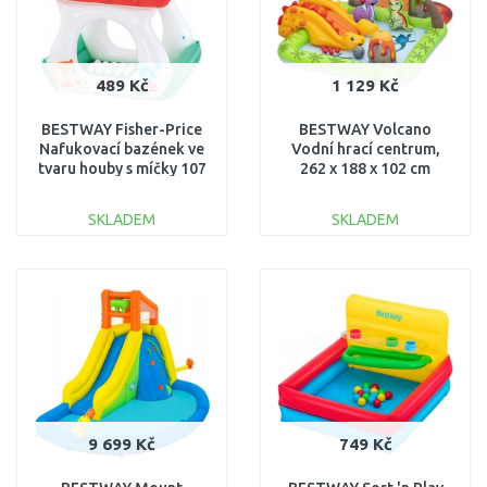
489 Kč
1 129 Kč
BESTWAY Fisher-Price
BESTWAY Volcano
Nafukovací bazének ve
Vodní hrací centrum,
tvaru houby s míčky 107
262 x 188 x 102 cm
x 97 x 110 cm 93570
53172
SKLADEM
SKLADEM
DO KOŠÍKU
DO KOŠÍKU
Porovnat
Porovnat
9 699 Kč
749 Kč