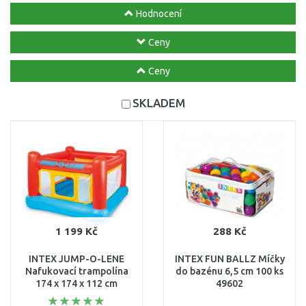
Hodnocení
Ceny
Ceny
SKLADEM
1 199 Kč
288 Kč
INTEX JUMP-O-LENE
INTEX FUN BALLZ Míčky
Nafukovací trampolína
do bazénu 6,5 cm 100 ks
174 x 174 x 112 cm
49602
48260