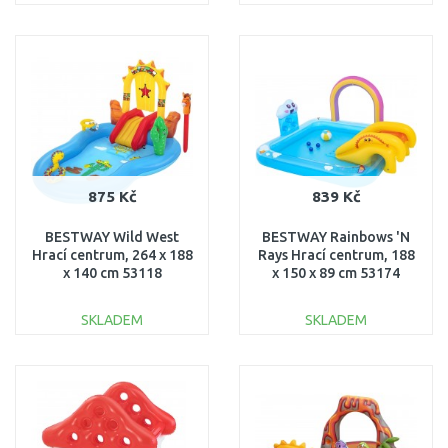
DO KOŠÍKU
DO KOŠÍKU
Porovnat
Porovnat
875 Kč
839 Kč
BESTWAY Wild West
BESTWAY Rainbows 'N
Hrací centrum, 264 x 188
Rays Hrací centrum, 188
x 140 cm 53118
x 150 x 89 cm 53174
SKLADEM
SKLADEM
DO KOŠÍKU
DO KOŠÍKU
Porovnat
Porovnat