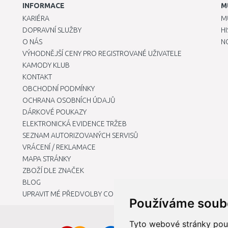
INFORMACE
M
KARIÉRA
M
DOPRAVNÍ SLUŽBY
H
O NÁS
N
VÝHODNĚJŠÍ CENY PRO REGISTROVANÉ UŽIVATELE
KAMODY KLUB
KONTAKT
OBCHODNÍ PODMÍNKY
OCHRANA OSOBNÍCH ÚDAJŮ
DÁRKOVÉ POUKAZY
ELEKTRONICKÁ EVIDENCE TRŽEB
SEZNAM AUTORIZOVANÝCH SERVISŮ
VRÁCENÍ / REKLAMACE
MAPA STRÁNKY
ZBOŽÍ DLE ZNAČEK
BLOG
UPRAVIT MÉ PŘEDVOLBY COOKIES
Používáme soub
Tyto webové stránky použí