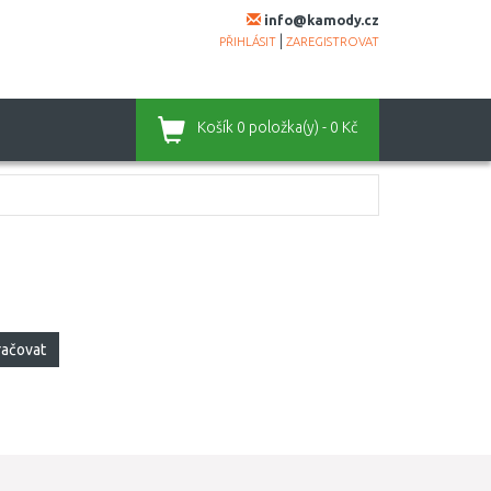
info@kamody.cz
|
PŘIHLÁSIT
ZAREGISTROVAT
Košík
0 položka(y) - 0 Kč
račovat